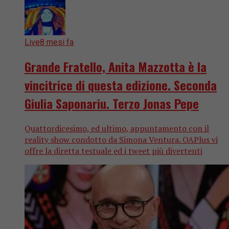
Live
8 mesi fa
Grande Fratello, Anita Mazzotta è la
vincitrice di questa edizione. Seconda
Giulia Saponariu. Terzo Jonas Pepe
Quattordicesimo, ed ultimo, appuntamento con il
reality show condotto da Simona Ventura. OAPlus vi
offre la diretta testuale ed i tweet più divertenti