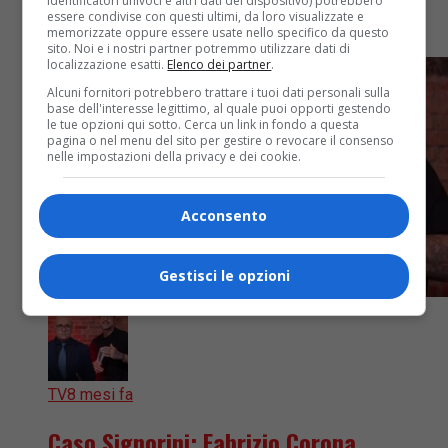
identificatori univoci e altri dati del dispositivo) potrebbero
arrivata la prima reazione ufficiale della società che
essere condivise con questi ultimi, da loro visualizzate e
produce il Grande...
memorizzate oppure essere usate nello specifico da questo
sito. Noi e i nostri partner potremmo utilizzare dati di
localizzazione esatti.
Elenco dei partner
.
Alcuni fornitori potrebbero trattare i tuoi dati personali sulla
base dell'interesse legittimo, al quale puoi opporti gestendo
le tue opzioni qui sotto. Cerca un link in fondo a questa
pagina o nel menu del sito per gestire o revocare il consenso
nelle impostazioni della privacy e dei cookie.
Acconsento
Gestisci le opzioni
TV
8 mesi fa
Caso Signorini: Fabrizio Corona