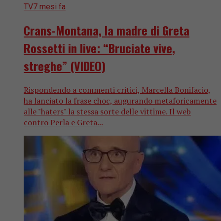
TV
7 mesi fa
Crans-Montana, la madre di Greta
Rossetti in live: “Bruciate vive,
streghe” (VIDEO)
Rispondendo a commenti critici, Marcella Bonifacio,
ha lanciato la frase choc, augurando metaforicamente
alle "haters" la stessa sorte delle vittime. Il web
contro Perla e Greta...