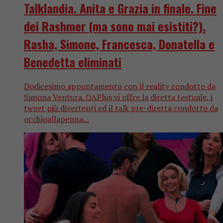
Talklandia. Anita e Grazia in finale. Fine
dei Rashmer (ma sono mai esistiti?).
Rasha, Simone, Francesca, Donatella e
Benedetta eliminati
Dodicesimo appuntamento con il reality condotto da
Simona Ventura. OAPlus vi offre la diretta testuale, i
tweet più divertenti ed il talk pre-diretta condotto da
occhioallapenna...