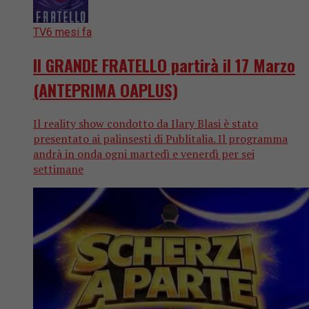
TV
6 mesi fa
Il GRANDE FRATELLO partirà il 17 Marzo
(ANTEPRIMA OAPLUS)
Il reality show condotto da Ilary Blasi è stato
presentato ai palinsesti di Publitalia. Il programma
andrà in onda ogni martedì e venerdì per sei
settimane