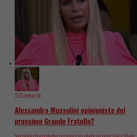
TV
3 mesi fa
Alessandra Mussolini opinionista del
prossimo Grande Fratello?
Secondo forti indiscrezioni circolate in rete Ilary Blasi