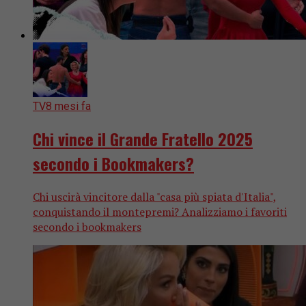
TV
8 mesi fa
Chi vince il Grande Fratello 2025
secondo i Bookmakers?
Chi uscirà vincitore dalla "casa più spiata d'Italia",
conquistando il montepremi? Analizziamo i favoriti
secondo i bookmakers