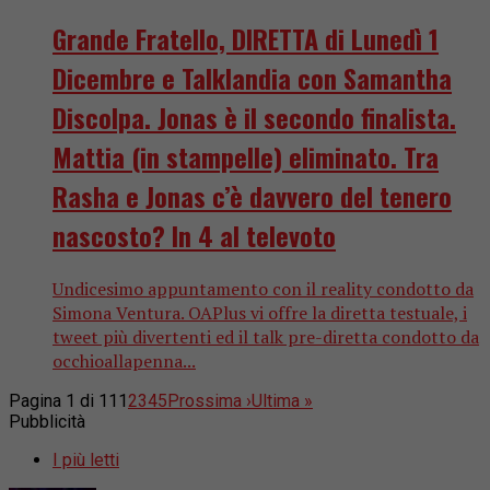
Grande Fratello, DIRETTA di Lunedì 1
Dicembre e Talklandia con Samantha
Discolpa. Jonas è il secondo finalista.
Mattia (in stampelle) eliminato. Tra
Rasha e Jonas c’è davvero del tenero
nascosto? In 4 al televoto
Undicesimo appuntamento con il reality condotto da
Simona Ventura. OAPlus vi offre la diretta testuale, i
tweet più divertenti ed il talk pre-diretta condotto da
occhioallapenna...
Pagina 1 di 11
1
2
3
4
5
Prossima ›
Ultima »
Pubblicità
I più letti