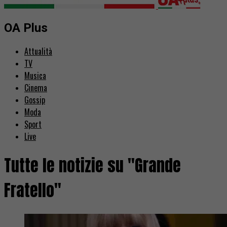
OA Plus
Attualità
TV
Musica
Cinema
Gossip
Moda
Sport
Live
Tutte le notizie su "Grande
Fratello"