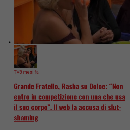
TV
8 mesi fa
Grande Fratello, Rasha su Dolce: “Non
entro in competizione con una che usa
il suo corpo”. Il web la accusa di slut-
shaming