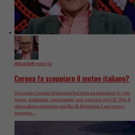
Attualità
8 mesi fa
Corona fa scoppiare il metoo italiano?
Secondo Corona Signorini baratta apparizioni tv con
sesso, pedaggio "necessario" per entrare nel GF. Per il
giornalista catanese quello di Signorini è un vero e
proprio...