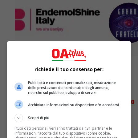
richiede il tuo consenso per:
Pubblicità e contenuti personalizzati, misurazione
TV
8 mesi fa
delle prestazioni dei contenuti e degli annunci,
ricerche sul pubblico, sviluppo di servizi
Endemol Shine Italy si esprime sul caso
Archiviare informazioni su dispositivo e/o accedervi
Signorini: “Avviate verifiche interne”
Scopri di più
Dopo le pesanti accuse mosse da Fabrizio Corona
I tuoi dati personali verranno trattati da 431 partner e le
attraverso il suo format YouTube "Falsissimo" è
informazioni raccolte dal tuo dispositivo (come cookie,