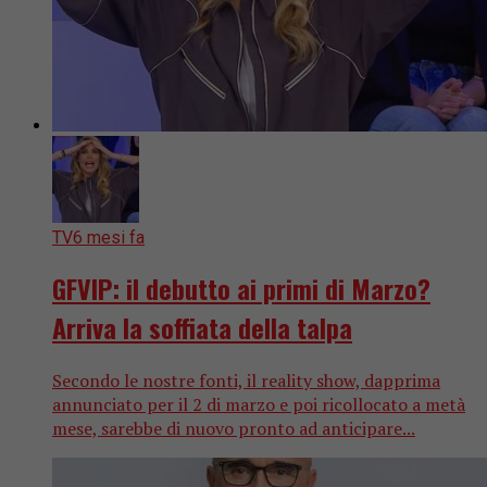
TV
6 mesi fa
GFVIP: il debutto ai primi di Marzo?
Arriva la soffiata della talpa
Secondo le nostre fonti, il reality show, dapprima
annunciato per il 2 di marzo e poi ricollocato a metà
mese, sarebbe di nuovo pronto ad anticipare...