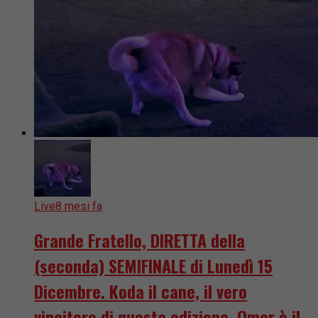
Live
8 mesi fa
Grande Fratello, DIRETTA della
(seconda) SEMIFINALE di Lunedì 15
Dicembre. Koda il cane, il vero
vincitore di questa edizione. Omer è il