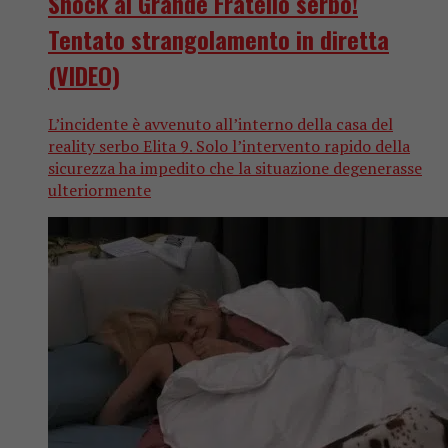
Shock al Grande Fratello serbo!
Tentato strangolamento in diretta
(VIDEO)
L’incidente è avvenuto all’interno della casa del
reality serbo Elita 9. Solo l’intervento rapido della
sicurezza ha impedito che la situazione degenerasse
ulteriormente