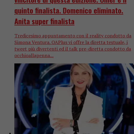
quinto finalista. Domenico eliminato.
Anita super finalista
Tredicesimo appuntamento con il reality condotto da
Simona Ventura. OAPlus vi offre la diretta testuale, i
tweet più divertenti ed il talk pre-diretta condotto da
occhioallapenna...