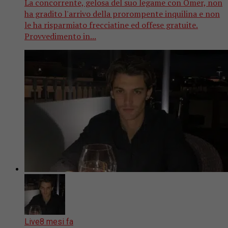
La concorrente, gelosa del suo legame con Omer, non
ha gradito l'arrivo della prorompente inquilina e non
le ha risparmiato frecciatine ed offese gratuite.
Provvedimento in...
Live
8 mesi fa