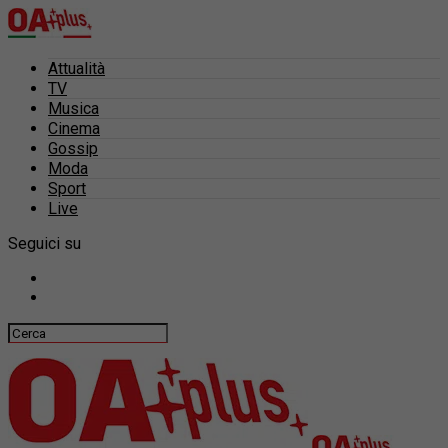
Attualità
TV
Musica
Cinema
Gossip
Moda
Sport
Live
Seguici su