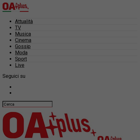
Attualità
TV
Musica
Cinema
Gossip
Moda
Sport
Live
Seguici su