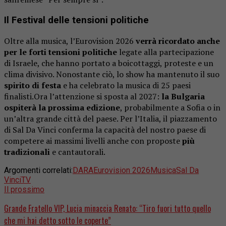
Il Festival delle tensioni politiche
Oltre alla musica, l’Eurovision 2026
verrà ricordato anche
per le forti tensioni politiche
legate alla partecipazione
di Israele, che hanno portato a boicottaggi, proteste e un
clima divisivo. Nonostante ciò, lo show ha mantenuto il suo
spirito di festa
e ha celebrato la musica di 25 paesi
finalisti.
Ora l’attenzione si sposta al 2027:
la Bulgaria
ospiterà la prossima edizione
, probabilmente a Sofia o in
un’altra grande città del paese. Per l’Italia, il piazzamento
di Sal Da Vinci conferma la capacità del nostro paese di
competere ai massimi livelli anche con proposte
più
tradizionali
e cantautorali.
Argomenti correlati:
DARA
Eurovision 2026
Musica
Sal Da
Vinci
TV
Il prossimo
Grande Fratello VIP, Lucia minaccia Renato: “Tiro fuori tutto quello
che mi hai detto sotto le coperte”