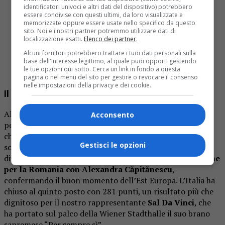
identificatori univoci e altri dati del dispositivo) potrebbero
essere condivise con questi ultimi, da loro visualizzate e
Bulgaria 🇧🇬 is the winner of the Eurovision song
memorizzate oppure essere usate nello specifico da questo
contest 2026 with 516 points, beating Israel 🇮🇱
sito. Noi e i nostri partner potremmo utilizzare dati di
localizzazione esatti.
Elenco dei partner
.
finishing in second place with 343 points.
#eurovision
pic.twitter.com/FmiqhO0X3q
Alcuni fornitori potrebbero trattare i tuoi dati personali sulla
base dell'interesse legittimo, al quale puoi opporti gestendo
le tue opzioni qui sotto. Cerca un link in fondo a questa
— morgan (@cuandoeranmios)
May 16, 2026
pagina o nel menu del sito per gestire o revocare il consenso
nelle impostazioni della privacy e dei cookie.
Il podio
Al secondo posto si è piazzato
Israele
, nonostante le
Acconsento
polemiche e i boicottaggi di alcuni paesi (tra cui Spagna,
che ha trasmesso uno schermo nero con un messaggio di
Gestisci le opzioni
solidarietà). Il risultato israeliano ha comunque generato
divisioni e proteste dentro e fuori l’arena.
Terza posizione
per la
Romania
con Alexandra Căpitănescu
,
confermando il buon momento dell’Est Europa.
L’Italia ha
chiuso al
quinto posto
con
281 punti
, un risultato più che
dignitoso per il nostro rappresentante
Sal Da Vinci
, che
ha portato sul palco della Wiener Stadthalle il suo brano
sanremese
“Per sempre sì”
.