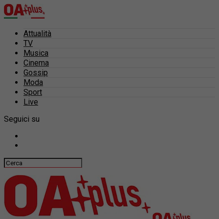
Attualità
TV
Musica
Cinema
Gossip
Moda
Sport
Live
Seguici su