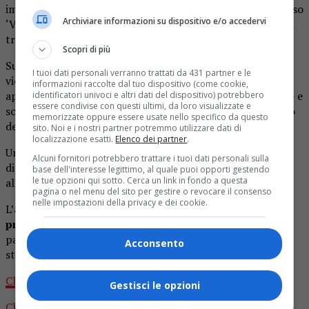
imputati, vi sarà Matteo Cerni, direttore della casa di riposo
Archiviare informazioni su dispositivo e/o accedervi
‘Villa Rosanna’, imputato di violenze e minacce ai danni di
tre anziani non autosufficienti.
Scopri di più
Sul banco degli imputati, oltre al direttore, anche il
I tuoi dati personali verranno trattati da 431 partner e le
vicedirettore e due operatrici. ‘I soliti quattro’ (così li
informazioni raccolte dal tuo dispositivo (come cookie,
appella una testimone) sono accusati di violenze, minacce e
identificatori univoci e altri dati del dispositivo) potrebbero
essere condivise con questi ultimi, da loro visualizzate e
somministrazione di psicofarmaci per garantirsi il silenzio
memorizzate oppure essere usate nello specifico da questo
delle vittime.
sito. Noi e i nostri partner potremmo utilizzare dati di
localizzazione esatti.
Elenco dei partner
.
Un’operatrice della comunità-alloggio al processo ha
Alcuni fornitori potrebbero trattare i tuoi dati personali sulla
dichiarato che a decidere tutto era Matteo Cerni e che gli
base dell'interesse legittimo, al quale puoi opporti gestendo
le tue opzioni qui sotto. Cerca un link in fondo a questa
altri tre erano complici.
pagina o nel menu del sito per gestire o revocare il consenso
nelle impostazioni della privacy e dei cookie.
L’analisi del caso sarà presentata ad ‘
Un giorno in
pretura
‘
su Rai3
questa sera sabato 3 giugno 2023, a
partire dalle 00:10 circa ed è visibile anche – in live
Acconsento
streming e on demand – sulla piattaforma RaiPlay.
Clicca qui per seguire
OA PLUS su INSTAGRAM
Gestisci le opzioni
Clicca qui per mettere “Mi piace” alla
PAGINA OA PLUS