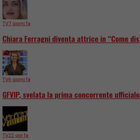
TV
7 giorni fa
Chiara Ferragni diventa attrice in “Come dis
TV
6 giorni fa
GFVIP, svelata la prima concorrente ufficiale
TV
22 ore fa