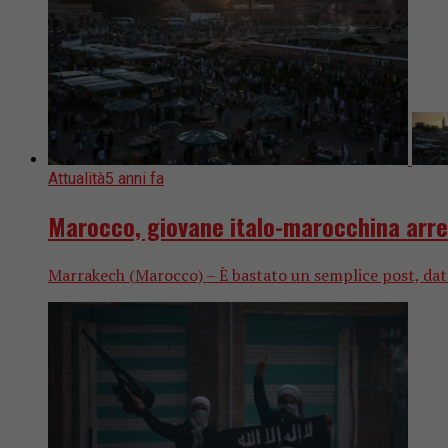
Attualità
5 anni fa
Marocco, giovane italo-marocchina arres
Marrakech (Marocco) – È bastato un semplice post, datat