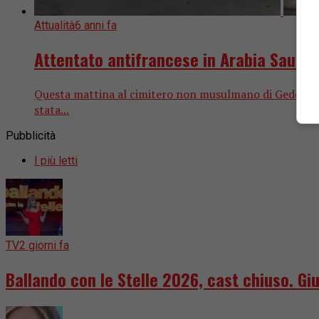
Attualità
6 anni fa
Attentato antifrancese in Arabia Saudita
Questa mattina al cimitero non musulmano di Gedda, in A
stata...
Pubblicità
I più letti
TV
2 giorni fa
Ballando con le Stelle 2026, cast chiuso. Giu