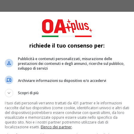
: reclutava giovani per la jihad
richiede il tuo consenso per:
Pubblicità e contenuti personalizzati, misurazione delle
ssa Sassonia e nell’area del Ruhr. Veniva chiamato “predicator
prestazioni dei contenuti e degli annunci, ricerche sul pubblico,
sviluppo di servizi
Archiviare informazioni su dispositivo e/o accedervi
Scopri di più
I tuoi dati personali verranno trattati da 431 partner e le informazioni
raccolte dal tuo dispositivo (come cookie, identificatori univoci e altri dati
del dispositivo) potrebbero essere condivise con questi ultimi, da loro
visualizzate e memorizzate oppure essere usate nello specifico da
questo sito. Noi e i nostri partner potremmo utilizzare dati di
localizzazione esatti.
Elenco dei partner
.