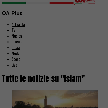
OA Plus
Attualità
TV
Musica
Cinema
Gossip
Moda
Sport
Live
Tutte le notizie su "islam"