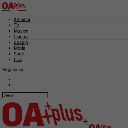
Attualità
TV
Musica
Cinema
Gossip
Moda
Sport
Live
Seguici su