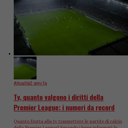
Attualità
2 anni fa
Tv, quanto valgono i diritti della
Premier League: i numeri da record
Quanto frutta alla tv trasmettere le partite di calcio
della Premier League? Secondo i bene informati le