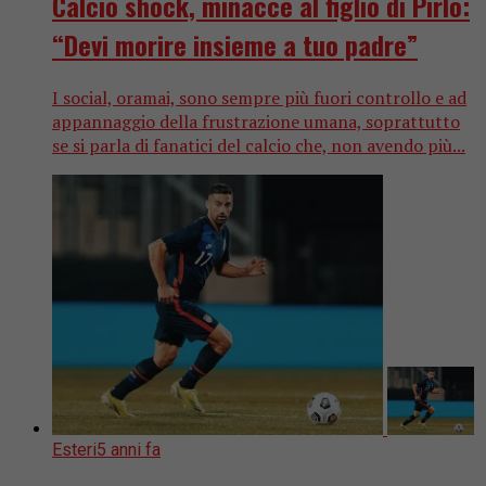
Calcio shock, minacce al figlio di Pirlo:
“Devi morire insieme a tuo padre”
I social, oramai, sono sempre più fuori controllo e ad
appannaggio della frustrazione umana, soprattutto
se si parla di fanatici del calcio che, non avendo più...
Esteri
5 anni fa