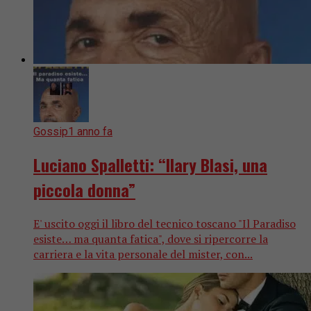
Gossip
1 anno fa
Luciano Spalletti: “Ilary Blasi, una
piccola donna”
E' uscito oggi il libro del tecnico toscano "Il Paradiso
esiste… ma quanta fatica", dove si ripercorre la
carriera e la vita personale del mister, con...