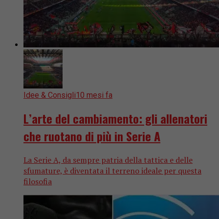
Idee & Consigli
10 mesi fa
L’arte del cambiamento: gli allenatori
che ruotano di più in Serie A
La Serie A, da sempre patria della tattica e delle
sfumature, è diventata il terreno ideale per questa
filosofia