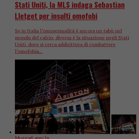
Stati Uniti, la MLS indaga Sebastian
Lletget per insulti omofobi
Se in Italia l’omosessualità è ancora un tabù nel
mondo del calcio, diversa è la situazione negli Stati
Uniti, dove si cerca addirittura di combattere
l’omofobia...
Musica
6 anni fa