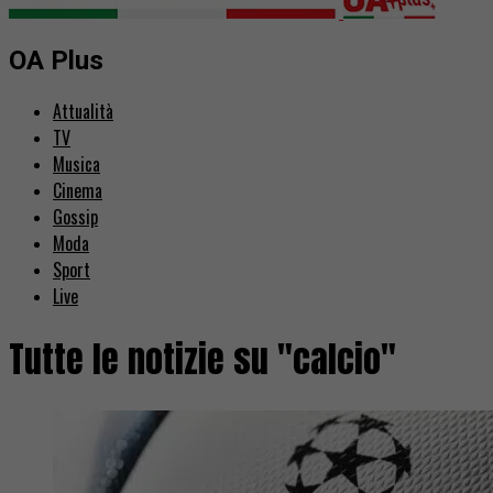
OA Plus
Attualità
TV
Musica
Cinema
Gossip
Moda
Sport
Live
Tutte le notizie su "calcio"