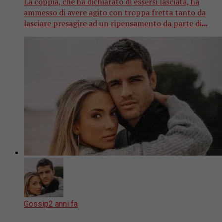
La coppia, che ha dichiarato di essersi lasciata, ha
ammesso di avere agito con troppa fretta tanto da
lasciare presagire ad un ripensamento da parte di...
Gossip
2 anni fa