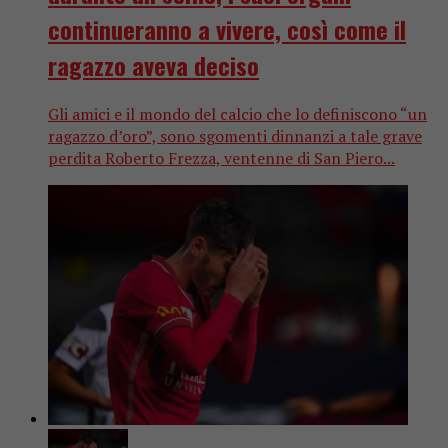
continueranno a vivere, così come il
ragazzo aveva deciso
Gli amici e il mondo del calcio che lo definiscono “un
ragazzo d’oro”, sono sgomenti dinnanzi a tale grave
perdita Roberto Frezza, ventenne di San Piero...