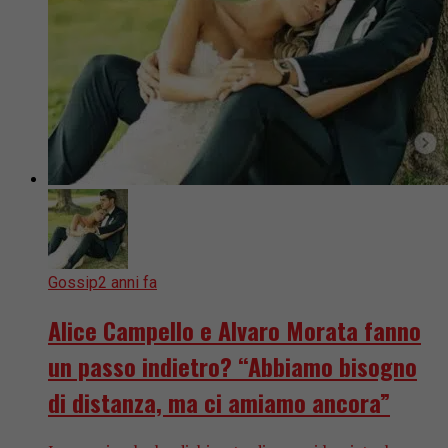
Gossip
2 anni fa
Alice Campello e Alvaro Morata fanno
un passo indietro? “Abbiamo bisogno
di distanza, ma ci amiamo ancora”