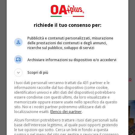
richiede il tuo consenso per:
TV
2 anni fa
Pubblicità e contenuti personalizzati, misurazione
Matteo Renzi ed Elly Schleyn
delle prestazioni dei contenuti e degli annunci,
ricerche sul pubblico, sviluppo di servizi
abbracciati durante la Partita del
Archiviare informazioni su dispositivo e/o accedervi
Cuore
Scopri di più
I due leader politici si sono avvicinati durante il calcio
I tuoi dati personali verranno trattati da 431 partner e le
dei rigori andando oltre le fazioni di partito. Il
informazioni raccolte dal tuo dispositivo (come cookie,
commento di Renzi: "E' il magico potere...
identificatori univoci e altri dati del dispositivo) potrebbero
essere condivise con questi ultimi, da loro visualizzate e
memorizzate oppure essere usate nello specifico da questo
sito. Noi e i nostri partner potremmo utilizzare dati di
localizzazione esatti.
Elenco dei partner
.
Alcuni fornitori potrebbero trattare i tuoi dati personali sulla
base dell'interesse legittimo, al quale puoi opporti gestendo
le tue opzioni qui sotto. Cerca un link in fondo a questa
pagina o nel menu del sito per gestire o revocare il consenso