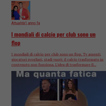
Attualità
1 anno fa
I mondiali di calcio per club sono un
flop
I mondiali di calcio per club sono un flop. Tv assenti,
giocatori svogliati, stadi vuoti: il calcio trasformato in
contenuto non funziona. L'idea di trasformare il...