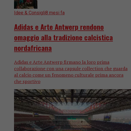
Idee & Consigli
8 mesi fa
Adidas e Arte Antwerp rendono
omaggio alla tradizione calcistica
nordafricana
Adidas e Arte Antwerp firmano la loro prima
collaborazione con una capsule collection che guarda
al calcio come un fenomeno culturale prima ancora
che sportivo