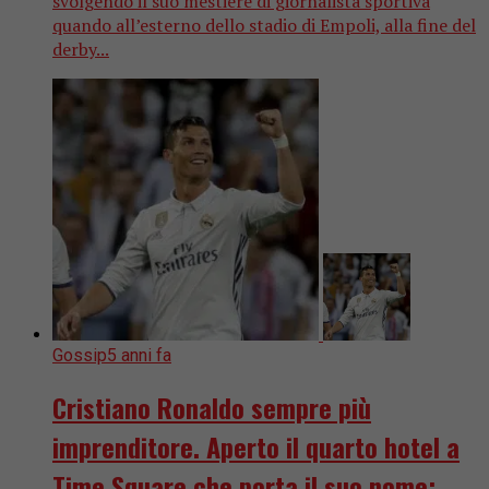
svolgendo il suo mestiere di giornalista sportiva
quando all’esterno dello stadio di Empoli, alla fine del
derby...
Gossip
5 anni fa
Cristiano Ronaldo sempre più
imprenditore. Aperto il quarto hotel a
Time Square che porta il suo nome: