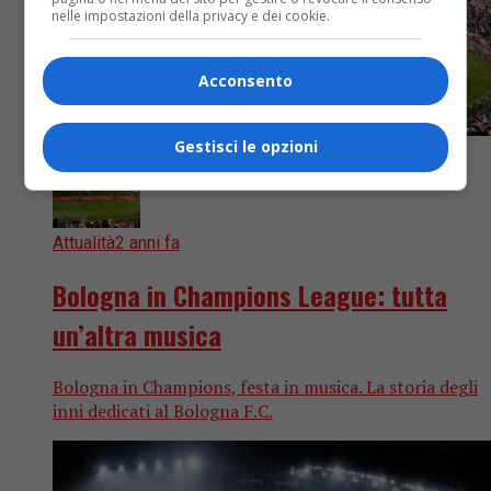
nelle impostazioni della privacy e dei cookie.
Acconsento
Gestisci le opzioni
Attualità
2 anni fa
Bologna in Champions League: tutta
un’altra musica
Bologna in Champions, festa in musica. La storia degli
inni dedicati al Bologna F.C.