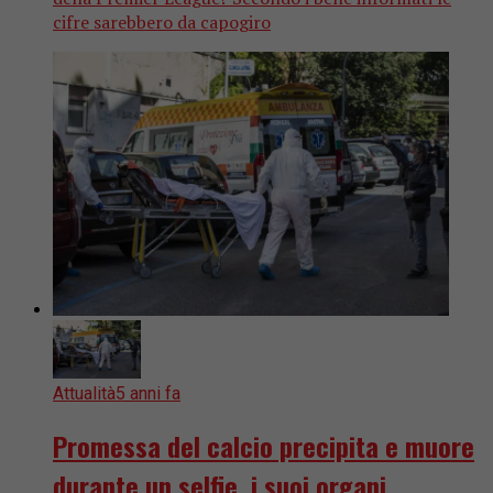
cifre sarebbero da capogiro
Attualità
5 anni fa
Promessa del calcio precipita e muore
durante un selfie, i suoi organi