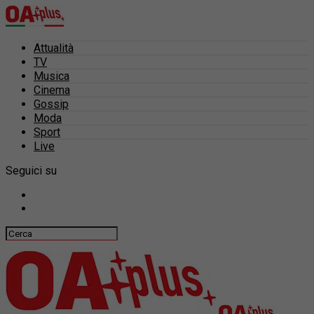
Attualità
TV
Musica
Cinema
Gossip
Moda
Sport
Live
Seguici su