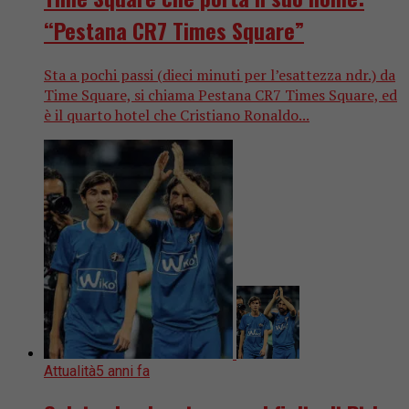
“Pestana CR7 Times Square”
Sta a pochi passi (dieci minuti per l’esattezza ndr.) da
Time Square, si chiama Pestana CR7 Times Square, ed
è il quarto hotel che Cristiano Ronaldo...
Attualità
5 anni fa