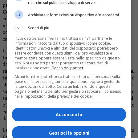
ricerche sul pubblico, sviluppo di servizi
proprio per mano dei suoi familiari più stretti. La zia
Cosima Serrano
e la cugina
Sabrina Misseri
furono
Archiviare informazioni su dispositivo e/o accedervi
condannate all’ergastolo per aver ucciso la giovane,
mentre lo zio
Michele Misseri
fu dichiarato colpevole di
Scopri di più
occultamento di cadavere e condannato a otto anni di
carcere.
I tuoi dati personali verranno trattati da 431 partner e le
informazioni raccolte dal tuo dispositivo (come cookie,
identificatori univoci e altri dati del dispositivo) potrebbero
La vicenda ottenne un’enorme copertura mediatica e in
essere condivise con questi ultimi, da loro visualizzate e
tutta Italia se ne parlò a lungo. Adesso, quattordici anni
memorizzate oppure essere usate nello specifico da questo
sito. Noi e i nostri partner potremmo utilizzare dati di
dopo, l’assassinio della giovane Sarah Scazzi sarà
localizzazione esatti.
Elenco dei partner
.
raccontato tramite una serie televisiva targata
Disney+
dal
Alcuni fornitori potrebbero trattare i tuoi dati personali sulla
titolo
Avetrana – Qui non è Hollywood
. Nei giorni scorsi è
base dell'interesse legittimo, al quale puoi opporti gestendo
stata annunciata la data d’uscita della serie, che debutterà
le tue opzioni qui sotto. Cerca un link in fondo a questa
sulla piattaforma di streaming online il
25 ottobre
. Basato
pagina o nel menu del sito per gestire o revocare il consenso
nelle impostazioni della privacy e dei cookie.
sul libro
Sarah. La ragazza di Avetrana
di Carmine Gazzanni
e Flavia Piccinni, lo show ripercorrerà questo sconvolgente
caso di cronaca nera italiano in
quattro episodi
della
Acconsento
durata di un’ora ciascuno.
La giovane Sarah è interpretata da
Federica Pala
(
America
Gestisci le opzioni
Latina
). Nel ruolo di Cosima Serrano troveremo
Vanessa