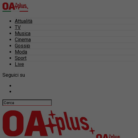
Attualità
TV
Musica
Cinema
Gossip
Moda
Sport
Live
Seguici su