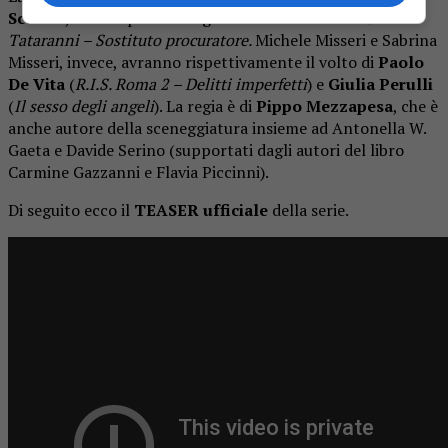
Scalera
, nota soprattutto grazie alla fiction
Imma
Tataranni – Sostituto procuratore.
Michele Misseri e Sabrina
Misseri, invece, avranno rispettivamente il volto di
Paolo
De Vita
(
R.I.S. Roma 2 – Delitti imperfetti
) e
Giulia Perulli
(
Il sesso degli angeli
). La regia è di
Pippo Mezzapesa
, che è
anche autore della sceneggiatura insieme ad Antonella W.
Gaeta e Davide Serino (supportati dagli autori del libro
Carmine Gazzanni e Flavia Piccinni).
Di seguito ecco il
TEASER ufficiale
della serie.