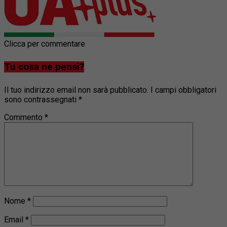
Clicca per commentare
Tu cosa ne pensi?
Il tuo indirizzo email non sarà pubblicato.
I campi obbligatori
sono contrassegnati
*
Commento
*
Nome
*
Email
*