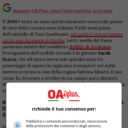
Aggiungi OA Plus come
Fonte preferita su Google
Il
2010
è stato un anno particolarmente oscuro dal punto
di vista della cronaca nera italiana. Pochi mesi prima
dell’omicidio di Yara Gambirasio,
sul quale è recentemente
uscita una docuserie di Netflix
, tutti i media del Paese
parlavano infatti del cosiddetto
delitto di Avetrana
.
Protagonista dell’orribile vicenda è la giovane
Sarah
Scazzi
, che all’epoca aveva solo quindici anni. Un
pomeriggio di agosto la ragazzina scomparve nel nulla
mentre si recava a casa della cugina Sabrina Misseri. Il suo
corpo fu ritrovato a ottobre in un campo poco distante,
durante una diretta del noto programma televisivo
Chi l’ha
visto?
.
Avetrana – Qui non è Hollywood: TEASER e DATA
D’USCITA della serie televisiva sul caso di Sarah
richiede il tuo consenso per:
Scazzi
Pubblicità e contenuti personalizzati, misurazione
Le indagini stabilirono che l’omicidio di Sarah è avvenuto
delle prestazioni dei contenuti e degli annunci,