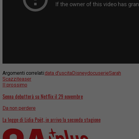
Argomenti correlati:
data d'uscita
Disney
docuserie
Sarah
Scazzi
teaser
Il prossimo
Senna debutterà su Netflix il 29 novembre
Da non perdere
La legge di Lidia Poët, in arrivo la seconda stagione