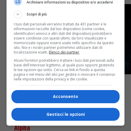
Archiviare informazioni su dispositivo e/o accedervi
Scopri di più
I tuoi dati personali verranno trattati da 431 partner e le
informazioni raccolte dal tuo dispositivo (come cookie,
identificatori univoci e altri dati del dispositivo) potrebbero
essere condivise con questi ultimi, da loro visualizzate e
memorizzate oppure essere usate nello specifico da questo
sito. Noi e i nostri partner potremmo utilizzare dati di
localizzazione esatti.
Elenco dei partner
.
Alcuni fornitori potrebbero trattare i tuoi dati personali sulla
base dell'interesse legittimo, al quale puoi opporti gestendo
le tue opzioni qui sotto. Cerca un link in fondo a questa
pagina o nel menu del sito per gestire o revocare il consenso
nelle impostazioni della privacy e dei cookie.
Acconsento
Attualità
11 mesi fa
La Disney ha un problema con la Gen
Gestisci le opzioni
Alpha