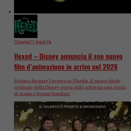
Cinema
11 mesi fa
Hexed – Disney annuncia il suo nuovo
film d’animazione in arrivo nel 2026
Svelato durante l’evento in Florida, il nuovo titolo
originale della Disney porta sullo schermo una storia
di magia e legami familiari.