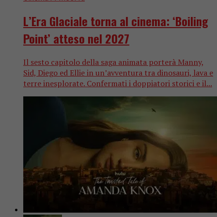
L’Era Glaciale torna al cinema: ‘Boiling
Point’ atteso nel 2027
Il sesto capitolo della saga animata porterà Manny,
Sid, Diego ed Ellie in un’avventura tra dinosauri, lava e
terre inesplorate. Confermati i doppiatori storici e il...