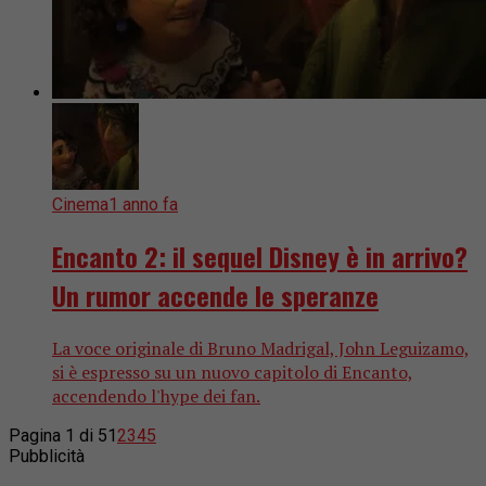
Cinema
1 anno fa
Encanto 2: il sequel Disney è in arrivo?
Un rumor accende le speranze
La voce originale di Bruno Madrigal, John Leguizamo,
si è espresso su un nuovo capitolo di Encanto,
accendendo l'hype dei fan.
Pagina 1 di 5
1
2
3
4
5
Pubblicità