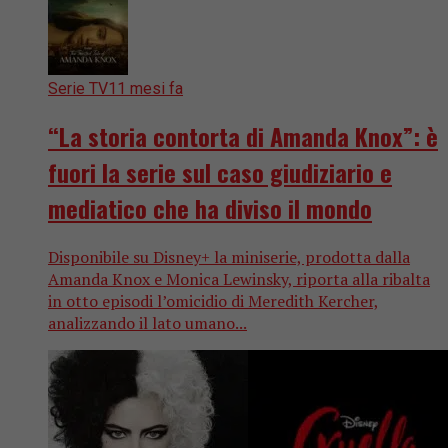
Serie TV
11 mesi fa
“La storia contorta di Amanda Knox”: è
fuori la serie sul caso giudiziario e
mediatico che ha diviso il mondo
Disponibile su Disney+ la miniserie, prodotta dalla
Amanda Knox e Monica Lewinsky, riporta alla ribalta
in otto episodi l’omicidio di Meredith Kercher,
analizzando il lato umano...