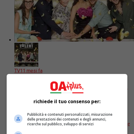
TV
11 mesi fa
Questa sera riparte su Disney+ Italia’s
Got Talent
richiede il tuo consenso per:
La 14esima stagione del talent show si presenta con
Pubblicità e contenuti personalizzati, misurazione
importanti novità, a partire dalla presenza di
delle prestazioni dei contenuti e degli annunci,
Alessandro Cattelan nel ruolo di giudice e dalla finale
ricerche sul pubblico, sviluppo di servizi
trasmessa...