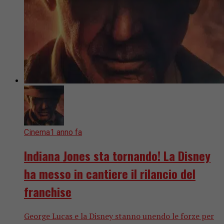
Cinema
1 anno fa
Indiana Jones sta tornando! La Disney
ha messo in cantiere il rilancio del
franchise
George Lucas e la Disney stanno unendo le forze per