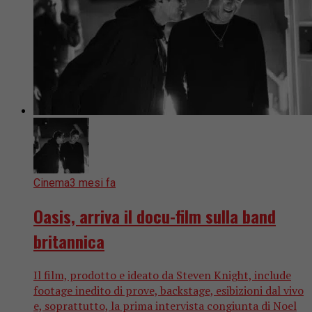
Cinema
3 mesi fa
Oasis, arriva il docu-film sulla band
britannica
Il film, prodotto e ideato da Steven Knight, include
footage inedito di prove, backstage, esibizioni dal vivo
e, soprattutto, la prima intervista congiunta di Noel