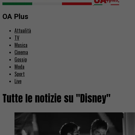
OA Plus
Attualità
TV
Musica
Cinema
Gossip
Moda
Sport
Live
Tutte le notizie su "Disney"