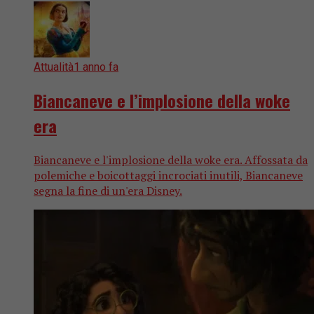
Attualità
1 anno fa
Biancaneve e l’implosione della woke
era
Biancaneve e l'implosione della woke era. Affossata da
polemiche e boicottaggi incrociati inutili, Biancaneve
segna la fine di un'era Disney.