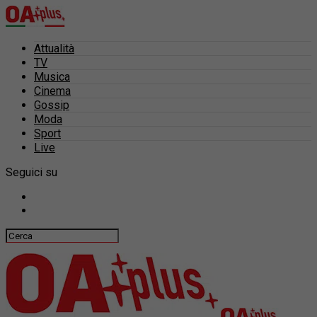
Attualità
TV
Musica
Cinema
Gossip
Moda
Sport
Live
Seguici su