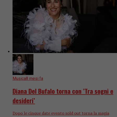
Musica
8 mesi fa
Diana Del Bufalo torna con ’Tra sogni e
desideri’
Dopo le cinque date evento sold out torna la magia