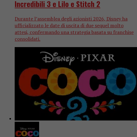
Incredibili 3 e Lilo e Stitch 2
Durante l’assemblea degli azionisti 2026, Disney ha
ufficializzato le date di uscita di due sequel molto
attesi, confermando una strategia basata su franchise
consolidati.