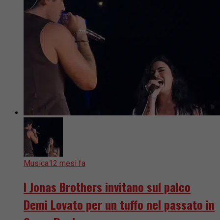
Musica
12 mesi fa
I Jonas Brothers invitano sul palco
Demi Lovato per un tuffo nel passato in