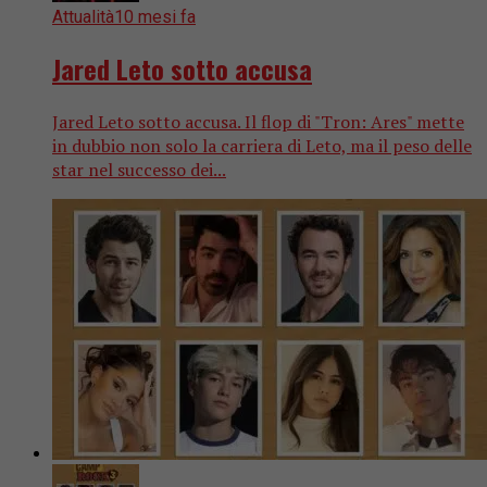
Attualità
10 mesi fa
Jared Leto sotto accusa
Jared Leto sotto accusa. Il flop di "Tron: Ares" mette
in dubbio non solo la carriera di Leto, ma il peso delle
star nel successo dei...