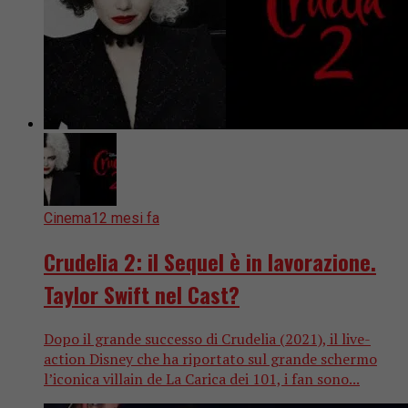
Cinema
12 mesi fa
Crudelia 2: il Sequel è in lavorazione.
Taylor Swift nel Cast?
Dopo il grande successo di Crudelia (2021), il live-
action Disney che ha riportato sul grande schermo
l’iconica villain de La Carica dei 101, i fan sono...