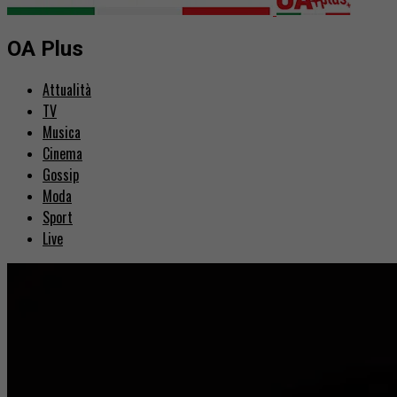
OA Plus
Attualità
TV
Musica
Cinema
Gossip
Moda
Sport
Live