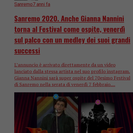
Sanremo
7 anni fa
Sanremo 2020. Anche Gianna Nannini
torna al Festival come ospite, venerdì
sul palco con un medley dei suoi grandi
successi
L’annuncio è arrivato direttamente da un video
lanciato dalla stessa artista nel suo profilo instagram.
Gianna Nannini sarà super ospite del 70esimo Festival
di Sanremo nella serata di venerdì 7 febbraio....