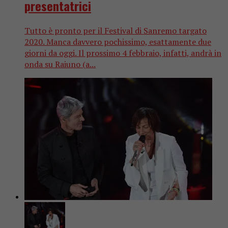
presentatrici
Tutto è pronto per il Festival di Sanremo targato
2020. Manca davvero pochissimo, esattamente due
giorni da oggi. Il prossimo 4 febbraio, infatti, andrà in
onda su Raiuno (a...