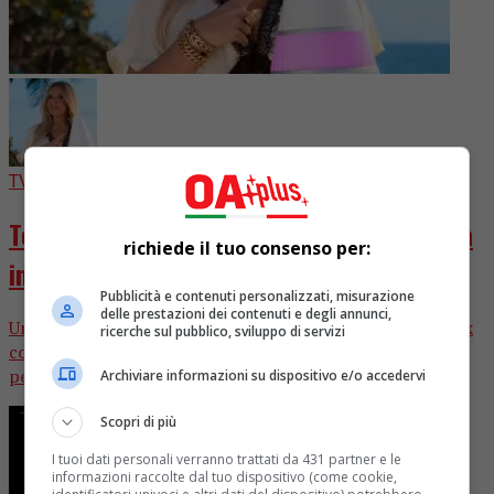
TV
1 settimana fa
Too Hot To Handle Italia 2, ecco quando va
richiede il tuo consenso per:
in onda (ANTEPRIMA OAPLUS)
Pubblicità e contenuti personalizzati, misurazione
delle prestazioni dei contenuti e degli annunci,
Una fonte vicina alla produzione del programma di Netflix
ricerche sul pubblico, sviluppo di servizi
condotto da Selvaggia Lucarelli ci ha confessato in che
periodo saranno...
Archiviare informazioni su dispositivo e/o accedervi
Scopri di più
I tuoi dati personali verranno trattati da 431 partner e le
informazioni raccolte dal tuo dispositivo (come cookie,