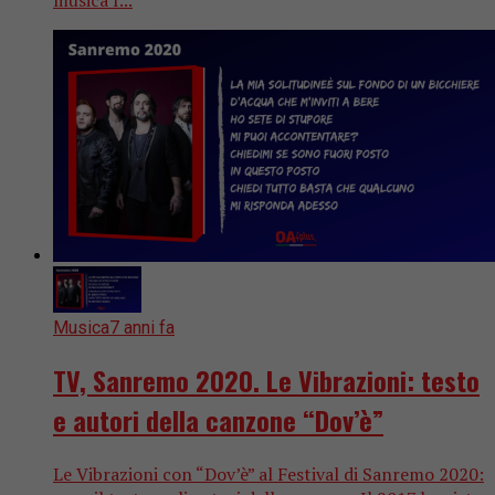
Musica
7 anni fa
TV, Sanremo 2020. Le Vibrazioni: testo
e autori della canzone “Dov’è”
Le Vibrazioni con “Dov’è” al Festival di Sanremo 2020: