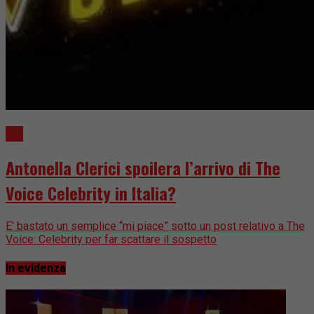
TV
Antonella Clerici spoilera l’arrivo di The
Voice Celebrity in Italia?
E' bastato un semplice “mi piace” sotto un post relativo a The
Voice: Celebrity per far scattare il sospetto
In evidenza