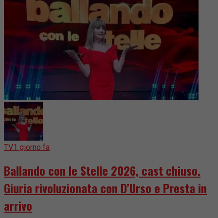
TV
1 giorno fa
Ballando con le Stelle 2026, cast chiuso.
Giuria rivoluzionata con D’Urso e Presta in
arrivo