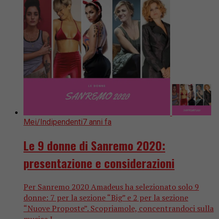
Mei/Indipendenti
7 anni fa
Le 9 donne di Sanremo 2020:
presentazione e considerazioni
Per Sanremo 2020 Amadeus ha selezionato solo 9
donne: 7 per la sezione “Big” e 2 per la sezione
“Nuove Proposte”. Scopriamole, concentrandoci sulla
musica I...