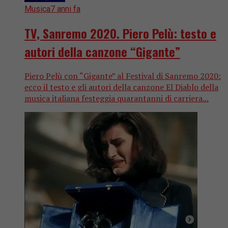
Musica
7 anni fa
TV, Sanremo 2020. Piero Pelù: testo e
autori della canzone “Gigante”
Piero Pelù con “Gigante” al Festival di Sanremo 2020:
ecco il testo e gli autori della canzone El Diablo della
musica italiana festeggia quarantanni di carriera...