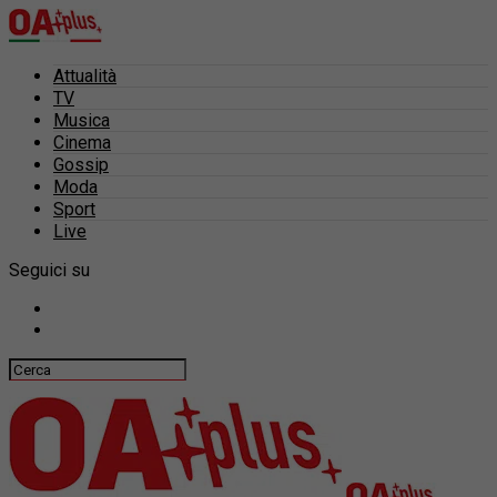
Attualità
TV
Musica
Cinema
Gossip
Moda
Sport
Live
Seguici su