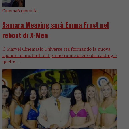
Cinema
6 giorni fa
Samara Weaving sarà Emma Frost nel
reboot di X-Men
Il Marvel Cinematic Universe sta formando la nuova
squadra di mutanti e il primo nome uscito dai casting è
quello...