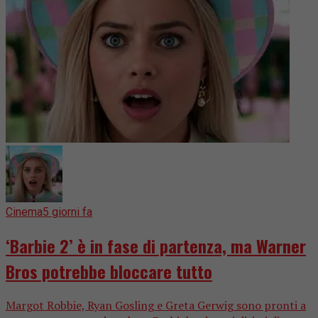
Cinema
5 giorni fa
‘Barbie 2’ è in fase di partenza, ma Warner
Bros potrebbe bloccare tutto
Margot Robbie, Ryan Gosling e Greta Gerwig sono pronti a