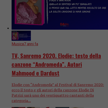
Musica
7 anni fa
TV, Sanremo 2020. Elodie: testo della
canzone “Andromeda”. Autori
Mahmood e Dardust
Elodie con “Andromeda” al Festival di Sanremo 2020:
ecco il testo e gli autori della canzone Elodie Di
Patrizi sarà uno dei ventiquattro cantanti della
categoria...