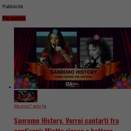
Pubblicità
Più notizie
Musica
7 anni fa
Sanremo History. Vorrei cantarti fra
cent’anni: Mietta riesce a battere