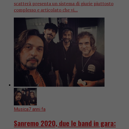
scatterà presenta un sistema di giurie piuttosto
complesso e articolato che vi...
Musica
7 anni fa
Sanremo 2020, due le band in gara: