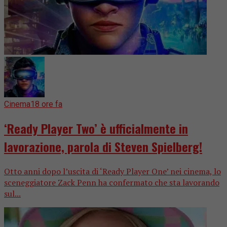
Cinema
18 ore fa
‘Ready Player Two’ è ufficialmente in
lavorazione, parola di Steven Spielberg!
Otto anni dopo l’uscita di ‘Ready Player One’ nei cinema, lo
sceneggiatore Zack Penn ha confermato che sta lavorando
sul...