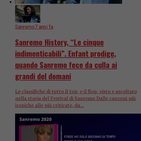
Sanremo
7 anni fa
Sanremo History, “Le cinque
indimenticabili”. Enfant prodige,
quando Sanremo fece da culla ai
grandi del domani
Le classifiche di tutto il top, e il flop, visto e ascoltato
nella storia del Festival di Sanremo Dalle canzoni più
ironiche alle più criticate, da...