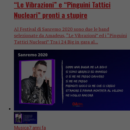
“Le Vibrazioni” e “Pinguini Tattici
Nucleari” pronti a stupire
Al Festival di Sanremo 2020 sono due le band
selezionate da Amadeus, “Le Vibrazioni” ed i “Pinguini
Tattici Nucleari” Tra i 24 Big in gara al...
Musica
7 anni fa