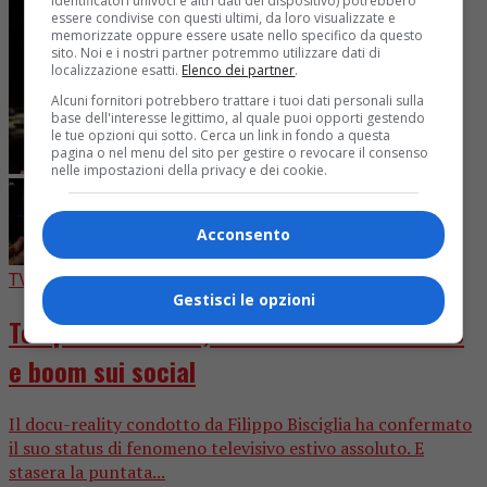
identificatori univoci e altri dati del dispositivo) potrebbero
essere condivise con questi ultimi, da loro visualizzate e
memorizzate oppure essere usate nello specifico da questo
sito. Noi e i nostri partner potremmo utilizzare dati di
localizzazione esatti.
Elenco dei partner
.
Alcuni fornitori potrebbero trattare i tuoi dati personali sulla
base dell'interesse legittimo, al quale puoi opporti gestendo
le tue opzioni qui sotto. Cerca un link in fondo a questa
pagina o nel menu del sito per gestire o revocare il consenso
nelle impostazioni della privacy e dei cookie.
Acconsento
TV
1 settimana fa
Gestisci le opzioni
Temptation Island, record storico di share
e boom sui social
Il docu-reality condotto da Filippo Bisciglia ha confermato
il suo status di fenomeno televisivo estivo assoluto. E
stasera la puntata...