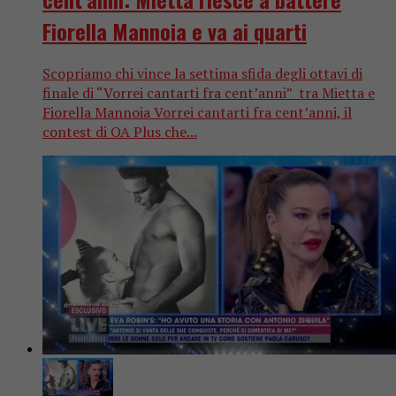
Fiorella Mannoia e va ai quarti
Scopriamo chi vince la settima sfida degli ottavi di
finale di “Vorrei cantarti fra cent’anni” tra Mietta e
Fiorella Mannoia Vorrei cantarti fra cent’anni, il
contest di OA Plus che...