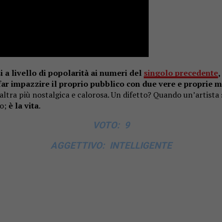
a livello di popolarità ai numeri del
singolo precedente
,
ar impazzire il proprio pubblico con due vere e proprie m
l’altra più nostalgica e calorosa. Un difetto? Quando un’artista
io;
è la vita
.
VOTO: 9
AGGETTIVO: INTELLIGENTE