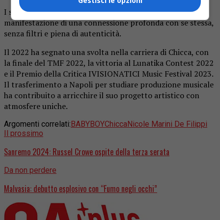
Gestisci le opzioni
I suoi singoli recenti, “You & Me” e “BABYBOY”, sono la
manifestazione di una connessione profonda con se stessa,
senza filtri e piena di autenticità.
Il 2022 ha segnato una svolta nella carriera di Chicca, con
la finale del TMF 2022, la vittoria al Lunatika Contest 2022
e il Premio della Critica IVISIONATICI Music Festival 2023.
Il trasferimento a Napoli per studiare produzione musicale
ha contribuito a arricchire il suo progetto artistico con
atmosfere uniche.
Argomenti correlati:
BABYBOY
Chicca
Nicole Marini De Filippi
Il prossimo
Sanremo 2024: Russel Crowe ospite della terza serata
Da non perdere
Malvasia: debutto esplosivo con “Fumo negli occhi”