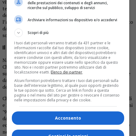
vittimista. Chicca si mette nei panni di chi cede alla
delle prestazioni dei contenuti e degli annunci,
ricerche sul pubblico, sviluppo di servizi
tentazione, narrando con onestà l’impotenza di fronte al
desiderio. Attraverso giochi di parole e battute pungenti,
Archiviare informazioni su dispositivo e/o accedervi
l’artista offre uno scenario intimo e seduttivo, impreziosito
dalla produzione di Matteo Liotta, che dona al brano
Scopri di più
sonorità pop-reggaeton avvolgenti.
I tuoi dati personali verranno trattati da 431 partner e le
Il percorso artistico di Chicca
informazioni raccolte dal tuo dispositivo (come cookie,
identificatori univoci e altri dati del dispositivo) potrebbero
essere condivise con questi ultimi, da loro visualizzate e
Nata nel 1994, Nicole Marini De Filippi, conosciuta come
memorizzate oppure essere usate nello specifico da questo
Chicca, ha intrapreso il suo percorso artistico seguendo il
sito. Noi e i nostri partner potremmo utilizzare dati di
localizzazione esatti.
Elenco dei partner
.
suo cuore. Dopo un momento di riflessione su cosa volesse
dalla vita, ha abbandonato la sua vecchia routine per
Alcuni fornitori potrebbero trattare i tuoi dati personali sulla
base dell'interesse legittimo, al quale puoi opporti gestendo
dedicarsi completamente alla musica.
le tue opzioni qui sotto. Cerca un link in fondo a questa
pagina o nel menu del sito per gestire o revocare il consenso
Chicca ha attraversato un percorso unico tra Roma, Napoli
nelle impostazioni della privacy e dei cookie.
e Milano per coltivare il suo talento. Le influenze degli anni
’90 e 2000 si riflettono nelle sonorità pop con sfumature
Acconsento
dance e reggaeton dei suoi singoli. La sua personalità
eccentrica, sagittario ascendente vergine, si riflette anche
nella sua musica, che è colorata e vivace come lei stessa.