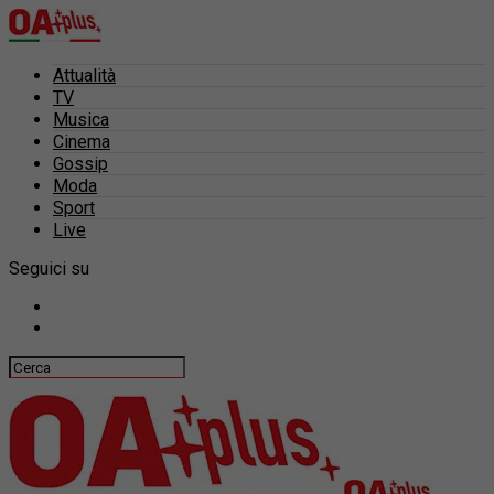
Attualità
TV
Musica
Cinema
Gossip
Moda
Sport
Live
Seguici su