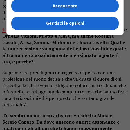
forza e al carisma del singolo personaggio, vedi Carosone,
Acconsento
Buscaglione, Caputo. Aspetteremo il prossimo… o la
prossima!
Gestisci le opzioni
Le voci femminili jazz in Italia
vantano icone pop come
Ornella Vanoni, Mietta e Mina, ma anche Rossana
Casale, Arisa, Simona Molinari e Chiara Civello. Qual è
la tua recensione su ognuna delle loro vocalità e quale
altro nome va assolutamente menzionato, a parte il
tuo, e perché?
Le prime tre prediligono un registro di petto con una
proiezione del suono decisa e che va dritta al cuore di chi
l’ascolta. Le altre voci prediligono colori chiari e dinamiche
più rarefatte. Ad ogni modo sono tutte voci che hanno forti
caratterizzazioni ed è per questo che vantano grande
personalità.
Tu sembri un incrocio artistico-vocale tra Mina e
Sergio Caputo. Da dove nascono queste assonanze e
quali sono gli album che ti hanno maggiormente