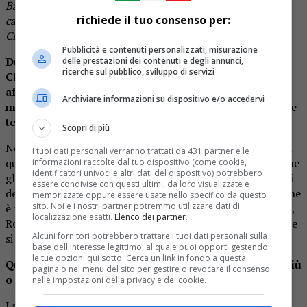
Baglioni non ha respinto la versione, ha respinto la
richiede il tuo consenso per:
canzone. Non gli è piaciuto lo swing? Non gli è piaciuta
Claudia Cantisani? Chi mai lo saprà!
Pubblicità e contenuti personalizzati, misurazione
Durante la conferenza stampa d’apertura del Festival
delle prestazioni dei contenuti e degli annunci,
ricerche sul pubblico, sviluppo di servizi
Claudio Baglioni si è schierato dalla parte del pop
affermando: «È una delle poche musiche in
Archiviare informazioni su dispositivo e/o accedervi
movimento, le altre (classica, jazz, folk) sono elitarie e
tendono a conservarsi». Ha ragione?
Scopri di più
Non c’è genere più contaminato del jazz e del folk. Solo in
I tuoi dati personali verranno trattati da 431 partner e le
questo momento , al volo, mi vengono in mente nomi come
informazioni raccolte dal tuo dispositivo (come cookie,
identificatori univoci e altri dati del dispositivo) potrebbero
gli Snarky Puppy o Kamasi Washington e sono produzioni
essere condivise con questi ultimi, da loro visualizzate e
dell’ultimo decennio! Direi che tendente alla conservazione
memorizzate oppure essere usate nello specifico da questo
sito. Noi e i nostri partner potremmo utilizzare dati di
è proprio Baglioni e tutto il suo Festival (con Red Canzian,
localizzazione esatti.
Elenco dei partner
.
Ron, Luca Barbarossa… e non finisce qui). E poi… il pop che
Alcuni fornitori potrebbero trattare i tuoi dati personali sulla
si muove chi sarebbe? Giovanni Caccamo?
base dell'interesse legittimo, al quale puoi opporti gestendo
le tue opzioni qui sotto. Cerca un link in fondo a questa
Quanto il jazz può essere popolare oggi in Italia? Di più
pagina o nel menu del sito per gestire o revocare il consenso
o di meno rispetto al passato?
nelle impostazioni della privacy e dei cookie.
La popolarità del jazz in Italia è sempre stata legata alla