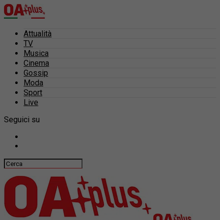
Attualità
TV
Musica
Cinema
Gossip
Moda
Sport
Live
Seguici su