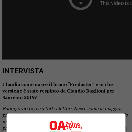
INTERVISTA
Claudia come nasce il brano “Fredaster” e in che
versione è stato respinto da Claudio Baglioni per
Sanremo 2019?
Buongiorno Ugo e a tutti i lettori. Nasce come la maggior
parte delle mie canzoni: con un testo chiacchierato con mio
marito Felice Del Vecchio (che è anche mio pianista) tra un
pranzo e una cena e un vestitino swing per renderlo brioso.