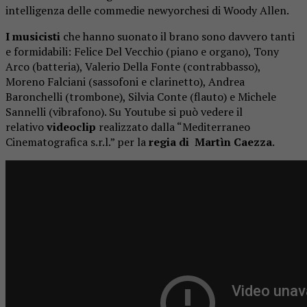
intelligenza delle commedie newyorchesi di Woody Allen.
I musicisti
che hanno suonato il brano sono davvero tanti
e formidabili: Felice Del Vecchio (piano e organo), Tony
Arco (batteria), Valerio Della Fonte (contrabbasso),
Moreno Falciani (sassofoni e clarinetto), Andrea
Baronchelli (trombone), Silvia Conte (flauto) e Michele
Sannelli (vibrafono). Su Youtube si può vedere il
relativo
videoclip
realizzato dalla “Mediterraneo
Cinematografica s.r.l.” per la
regia di Martìn Caezza
.