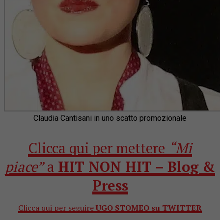
Claudia Cantisani in uno scatto promozionale
Clicca qui per mettere
“Mi
piace”
a
HIT NON HIT – Blog &
Press
Clicca qui per seguire
UGO STOMEO su TWITTER