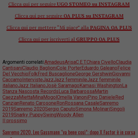
Clicca qui per seguire
UGO STOMEO su INSTAGRAM
Clicca qui per seguire
OA PLUS su INSTAGRAM
Clicca qui per mettere “Mi piace” alla
PAGINA OA PLUS
Clicca qui per iscriverti al
GRUPPO OA PLUS
Argomenti correlati:
Amadeus
Arisa
C.E.T.
Chiara Civello
Claudia
Cantisani
Claudio Baglioni
Cole Porter
Eduardo Galeano
Felice
Del Vecchio
Folk
Fred Buscaglione
George Gershwin
Giovanni
Caccamo
Interviste
Jazz
Jazz femminile
Jazz femminile
italiano
Jazz Italiano
Josè Saramago
Kamasi Washington
La
Stanza Nascosta Records
Luca Barbarossa
Martin
Caezza
Mietta
Mina
Mogol
Ornella Vanoni
Pino Daniele
Red
Canzian
Renato Carosone
Ron
Rossana Casale
Sanremo
2019
Sanremo 2020
Sergio Caputo
Simona Molinari
Singoli
2019
Snarky Puppy
Swing
Woody Allen
Il prossimo
Sanremo 2020. Leo Gassmann “va bene così”: dopo X Factor è in corsa