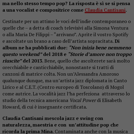
ma nello stesso tempo pop? La risposta è sì se si pensa
a una vocalist e compositrice come
Claudia Cantisani
.
Cestinate per un attimo le voci dell’indie contemporaneo o
quelle che – a detta di coach televisivi alla Simona Ventura
o alla Maria De Filippi – “arrivano”. Aprite il vostro Spotify
e ascoltate un brano a caso dell’artista sopracitata.
Di
album ne ha pubblicati due:
“Non inizia bene nemmeno
questo weekend”
del 2018 e
“Storie d’amore non troppo
riuscite”
del 2013
. Bene, quello che ascolterete sarà molto
orecchiabile e canticchiabile, nonostante si tratti di
canzoni di matrice colta. Non un’Alessandra Amoroso
qualunque dunque, ma un’artista jazz diplomata in Canto
Lirico e al C.E.T. (Centro europeo di Toscolano) di Mogol
come autrice. La vocalità jazz l’ha perfeziona attraverso lo
studio della tecnica americana
Vocal Power
di Elisabeth
Howard, di cui è insegnante certificata.
Claudia Cantisani mescola
jazz
e
swing
con
naturalezza, maestria e con un’attitudine
pop
che
ricorda la prima
Mina
. Contaminata anche con la musica