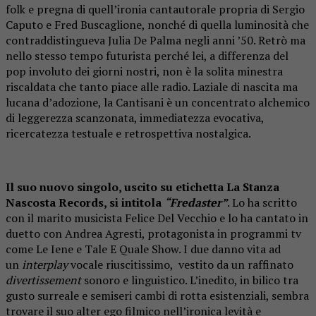
folk e pregna di quell’ironia cantautorale propria di Sergio
Caputo e Fred Buscaglione, nonché di quella luminosità che
contraddistingueva Julia De Palma negli anni ’50. Retrò ma
nello stesso tempo futurista perché lei, a differenza del
pop involuto dei giorni nostri, non è la solita minestra
riscaldata che tanto piace alle radio. Laziale di nascita ma
lucana d’adozione, la Cantisani è un concentrato alchemico
di leggerezza scanzonata, immediatezza evocativa,
ricercatezza testuale e retrospettiva nostalgica.
Il suo nuovo
singolo,
uscito su etichetta La Stanza
Nascosta Records, si intitola
“
Fredaster”
.
Lo ha scritto
con il marito musicista
Felice Del Vecchio
e lo ha cantato in
duetto con
Andrea Agresti
, protagonista in programmi tv
come
Le Iene
e T
ale E Quale Show
. I due danno vita ad
un
interplay
vocale riuscitissimo, vestito da un raffinato
divertissement
sonoro e linguistico. L’inedito, in bilico tra
gusto surreale e semiseri cambi di rotta esistenziali, sembra
trovare il suo alter ego filmico nell’ironica levità e