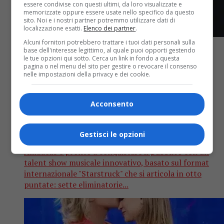
essere condivise con questi ultimi, da loro visualizzate e
memorizzate oppure essere usate nello specifico da questo
sito. Noi e i nostri partner potremmo utilizzare dati di
localizzazione esatti.
Elenco dei partner
.
Alcuni fornitori potrebbero trattare i tuoi dati personali sulla
base dell'interesse legittimo, al quale puoi opporti gestendo
le tue opzioni qui sotto. Cerca un link in fondo a questa
pagina o nel menu del sito per gestire o revocare il consenso
nelle impostazioni della privacy e dei cookie.
TV
1 anno fa
Acconsento
Arriva”Like a Star”, il nuovo talent
show sul Nove condotto da Amadeus
Gestisci le opzioni
Amadeus è pronto a conquistare il pubblico con un
talent show musicale innovativo, basato sul format
internazionale "Starstruck" che si articola in otto
puntate: sette eliminatorie...