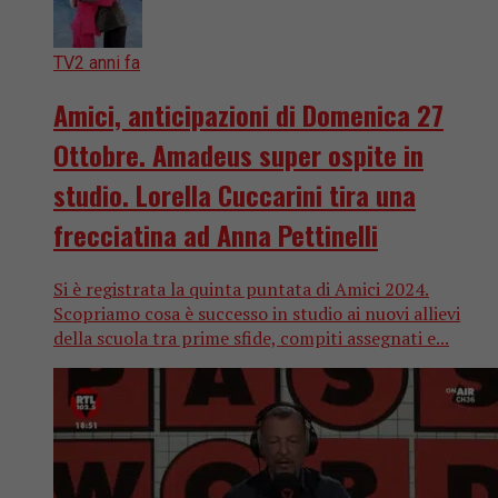
TV
2 anni fa
Amici, anticipazioni di Domenica 27
Ottobre. Amadeus super ospite in
studio. Lorella Cuccarini tira una
frecciatina ad Anna Pettinelli
Si è registrata la quinta puntata di Amici 2024.
Scopriamo cosa è successo in studio ai nuovi allievi
della scuola tra prime sfide, compiti assegnati e...