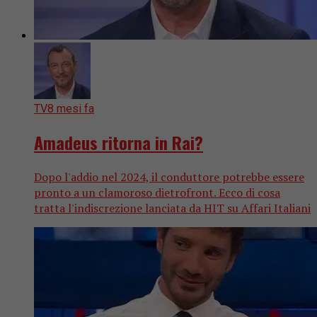
TV
8 mesi fa
Amadeus ritorna in Rai?
Dopo l'addio nel 2024, il conduttore potrebbe essere
pronto a un clamoroso dietrofront. Ecco di cosa
tratta l'indiscrezione lanciata da HIT su Affari Italiani