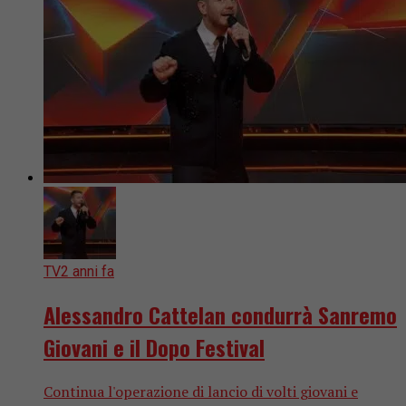
TV
2 anni fa
Alessandro Cattelan condurrà Sanremo
Giovani e il Dopo Festival
Continua l'operazione di lancio di volti giovani e