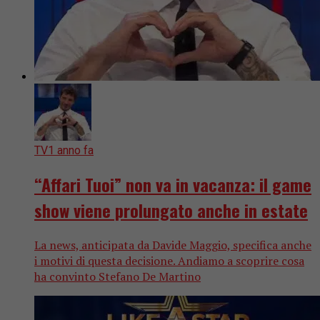
TV
1 anno fa
“Affari Tuoi” non va in vacanza: il game
show viene prolungato anche in estate
La news, anticipata da Davide Maggio, specifica anche
i motivi di questa decisione. Andiamo a scoprire cosa
ha convinto Stefano De Martino