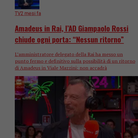
TV
2 mesi fa
Amadeus in Rai, l’AD Giampaolo Rossi
chiude ogni porta: “Nessun ritorno”
L’amministratore delegato della Rai ha messo un
punto fermo e definitivo sulla possibilità di un ritorno
di Amadeus in Viale Mazzini: non accadrà