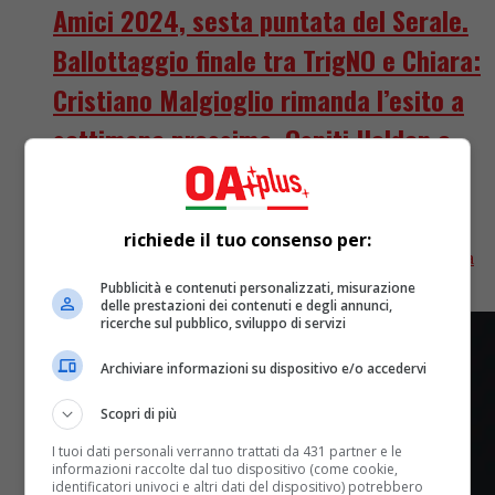
Amici 2024, sesta puntata del Serale.
Ballottaggio finale tra TrigNO e Chiara:
Cristiano Malgioglio rimanda l’esito a
settimana prossima. Ospiti Holden e
Achille Lauro
Sesta puntata del Serale di Amici di Maria De Filippi.
richiede il tuo consenso per:
Ecco cosa è andato in onda sabato 26 aprile 2025 tra
esibizioni e guanti di sfida...
Pubblicità e contenuti personalizzati, misurazione
delle prestazioni dei contenuti e degli annunci,
ricerche sul pubblico, sviluppo di servizi
Archiviare informazioni su dispositivo e/o accedervi
Scopri di più
I tuoi dati personali verranno trattati da 431 partner e le
informazioni raccolte dal tuo dispositivo (come cookie,
identificatori univoci e altri dati del dispositivo) potrebbero