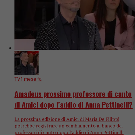
TV
1 mese fa
Amadeus prossimo professore di canto
di Amici dopo l’addio di Anna Pettinelli?
La prossima edizione di Amici di Maria De Filippi
potrebbe registrare un cambiamento al banco dei
professori di canto dopo l'addio di Anna Pettinelli