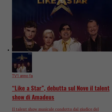
TV
1 anno fa
“Like a Star”, debutta sul Nove il talent
show di Amadeus
Il talent show musicale condotto dal giudice del