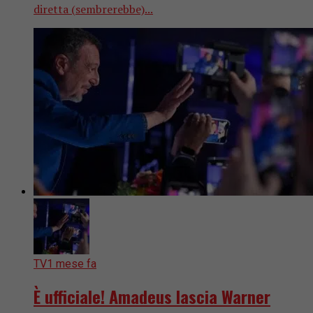
diretta (sembrerebbe)...
TV
1 mese fa
È ufficiale! Amadeus lascia Warner