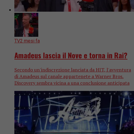
TV
2 mesi fa
Amadeus lascia il Nove e torna in Rai?
Secondo un'indiscrezione lanciata da HIT, l'avventura
di Amadeus sul canale appartenete a Warner Bros.
Discovery sembra vicina a una conclusione anticipata