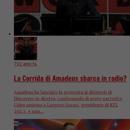
TV
2 anni fa
La Corrida di Amadeus sbarca in radio?
Amadeus ha lanciato la proposta ai dirigenti di
Discovery in diretta, confessando di avere partorito
l'idea assieme a Lorenzo Suraci, presidente di RTL
102,5, e non...