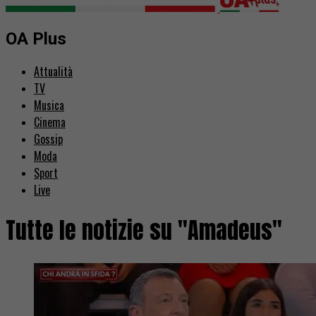
OA Plus
Attualità
TV
Musica
Cinema
Gossip
Moda
Sport
Live
Tutte le notizie su "Amadeus"