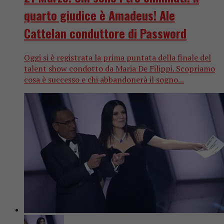
quarto giudice è Amadeus! Ale
Cattelan conduttore di Password
Oggi si è registrata la prima puntata della finale del
talent show condotto da Maria De Filippi. Scopriamo
cosa è successo e chi abbandonerà il sogno...