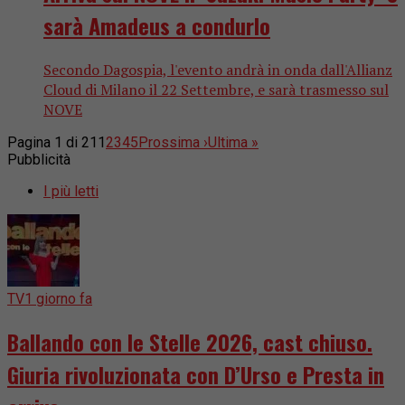
sarà Amadeus a condurlo
Secondo Dagospia, l'evento andrà in onda dall'Allianz
Cloud di Milano il 22 Settembre, e sarà trasmesso sul
NOVE
Pagina 1 di 21
1
2
3
4
5
Prossima ›
Ultima »
Pubblicità
I più letti
TV
1 giorno fa
Ballando con le Stelle 2026, cast chiuso.
Giuria rivoluzionata con D’Urso e Presta in