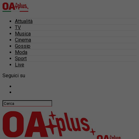
Attualità
TV
Musica
Cinema
Gossip
Moda
Sport
Live
Seguici su