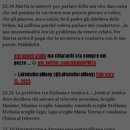
23,38 Mattia in mistery per parlare della sua vita. Racconta
che nel paesino in cui viveva non poteva giocare a volley,
che gli piaceva, ma a calcio. Se il padre gli chiedeva delle
Veline, lui soffriva perché voleva parlare del conduttore…la
sua omosessualità era un problema da tenere celato. Per
Mattia arriva il papà che lo accarezza e conforta con le sue
parole. Pubblicità
#grandefratello
ma chiarachi sta sempre nel
pezzo … 🤭
pic.twitter.com/dklddhPM7s
— LaVedoDuraMony (@LaVedoDuraMony)
February
13, 2025
23,26 La preferita tra Stefania e Jessica è…..Jessica! Jessica
deve decidere chi salvare al televoto prossimo. Sceglie
Maxime; Maxime sceglie Amanda; Amanda sceglie Stefania;
Stefania sceglie Iago; Iago sceglie Maria Teresa e condanna
Chiara al televoto
23,10 Mariavittoria è davvero una voltagabbana come