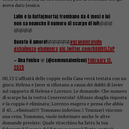
aveva dato Jessica
Lallo e la Gatta(morta) trombano da 4 mesi e lui
non sa neanche il numero di scarpe di lei!🤣🤣🤣
🤣🤣🤣🤣
Questo è amore!🤣🤣🤣🤣🤣
#grandefratello
#shailenzo
#heleners
pic.twitter.com/Q0Gl9tLZuP
— Una Fenice 🌸 (@comeunafenicee)
February 13,
2025
00,13 L’affinità delle coppie nella Casa verrà testata con un
gioco. Helena e Javer si rifiutano a causa dei dubbi di Javier
sul rapporto di Helena e Lorenzo. Le domande: Che numero
di scarpe ha la vostra Cenerentola? Alfonso sbaglia risposta
e la coppia è eliminata; Lorenzo esagera e pensa che abbia
il 43….eliminati!!! Tommaso indovina: i Tommavì vincono
una cena. Tommaso, vuole indovinare anche le altre
domande previste: Quale ritocchino ha fatto la tua
fidanzata? Il nome del futuro suocero? Tutte esatte!!