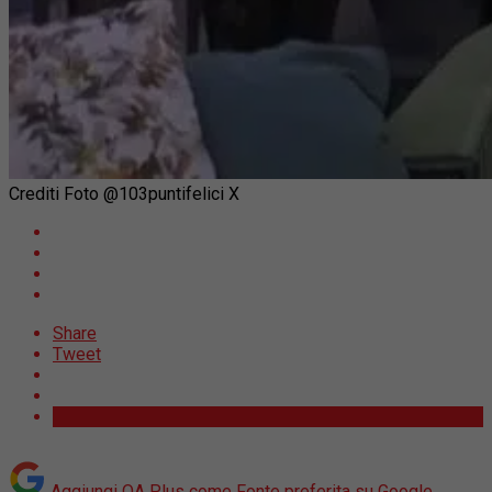
Crediti Foto @103puntifelici X
Share
Tweet
Aggiungi OA Plus come
Fonte preferita su Google