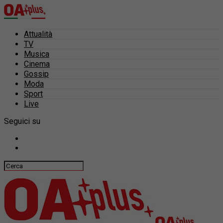
Attualità
TV
Musica
Cinema
Gossip
Moda
Sport
Live
Seguici su