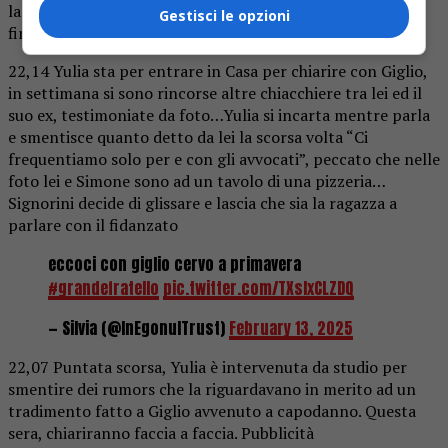
lasciare in settimana, dice a Lorenzo che per arrivare in
Gestisci le opzioni
finale ha fatto un gioco sporco
22,14 Yulia sta per entrare in Casa per chiarire con Giglio,
in settimana si sono rincorse altre chiacchiere tra lei ed il
suo ex, testimoniate da foto…Yulia si incarta mentre parla
e smentisce quanto detto da lei la scorsa volta “Ci
frequentiamo solo per e con gli avvocati”, peccato che nelle
foto lei e Simone sono ad un tavolo di una pizzeria…
Signorini decide di glissare e lascia che sia la ragazza a
parlare con il fidanzato
eccoci con giglio cervo a primavera
#grandefratello
pic.twitter.com/TXsIxCLZDQ
— Silvia (@InEgonuITrust)
February 13, 2025
22,07 Puntata scorsa, Yulia è intervenuta da studio per
smentire dei rumors che la riguardavano in merito ad un
tradimento fatto a Giglio avvenuto a capodanno. Questa
sera, chiariranno faccia a faccia. Pubblicità