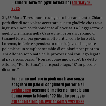
— Krino Vittorio 🏳️‍🌈 (@VittorioKrino)
February 13,
2025
21,53 Maria Teresa non trova giusto l’accanimento, Chiara
però dice di non volere accettare questo giudizio che trova
ingiusto e non corrispondente alla verità. La “leggerezza” è
quello che manca nella Casa e che i veterani cercano di
trasmettere ai più giovani molto critici con le loro età.
Lorenzo, in ferie e spensierato (dice lui), vede in queste
polemiche un semplice scambio di opinioni post puntata.
Tra Alfonso sono nate delle provocazioni con Iago legate
al papà scomparso: “Non sei come mio padre”, ha detto
Alfonso, “Per fortuna”, ha risposto Iago, “E’ un piccolo
dittatore”
Non sanno mettere in piedi una frase senza
sbagliare un paio di congiuntivi per volta e i
#chiaronso
pensano di mettere all angolo una
donna come la Orlando??? Ma che coraggio
#grandefratello
pic.twitter.com/YMyxX1BHKR