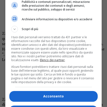
Pubblicità e contenuti personalizzati, misurazione
delle prestazioni dei contenuti e degli annunci,
boh vabbè lo amo💥🔥💥🔥💥🔥💥🔥
ricerche sul pubblico, sviluppo di servizi
#grandefratello
pic.twitter.com/iZcr8NKnLs
Archiviare informazioni su dispositivo e/o accedervi
— antoriel (@valverdura)
February 13, 2025
Scopri di più
22,43 Helena a Lorenzo: “ha fatto sempre questo gioco,
I tuoi dati personali verranno trattati da 431 partner e le
questa cattiveria un giorno questa maschera caderà. Ha
informazioni raccolte dal tuo dispositivo (come cookie,
sempre fatto strategia manipola e ride della sua cattiveria.
identificatori univoci e altri dati del dispositivo) potrebbero
Ha schiacciato tutti dall’inizio alla fine giocando contro me
essere condivise con questi ultimi, da loro visualizzate e
memorizzate oppure essere usate nello specifico da questo
“. Alfonso mostra un pezzo andato in pubblicità in cui
sito. Noi e i nostri partner potremmo utilizzare dati di
Lorenzo minaccia Iago di farlo fuori in due settimane
localizzazione esatti.
Elenco dei partner
.
Alcuni fornitori potrebbero trattare i tuoi dati personali sulla
Hele ad Lollo🤡:"Hai fatto un gioco sporco per
base dell'interesse legittimo, al quale puoi opporti gestendo
arrivare in finale"
#GrandeFratello
#Helevier
le tue opzioni qui sotto. Cerca un link in fondo a questa
pagina o nel menu del sito per gestire o revocare il consenso
#Heleners
pic.twitter.com/fyMVtK8WQK
nelle impostazioni della privacy e dei cookie.
— Jo (@JosephineBe)
February 13, 2025
Acconsento
22,27 Il passaggio di Lorenzo in finale ha creato dei
dissapori, soprattutto in Helena e Iago. Helena, che voleva