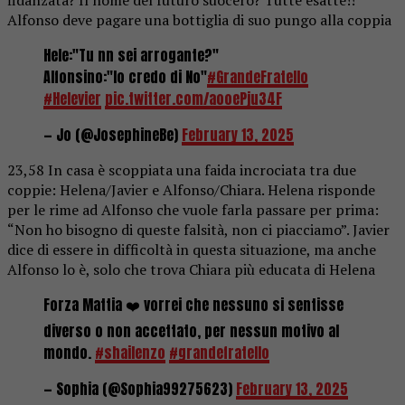
Alfonso deve pagare una bottiglia di suo pungo alla coppia
Hele:"Tu nn sei arrogante?"
Alfonsino:"Io credo di No"
#GrandeFratello
#Helevier
pic.twitter.com/aooePju34F
— Jo (@JosephineBe)
February 13, 2025
23,58 In casa è scoppiata una faida incrociata tra due
coppie: Helena/Javier e Alfonso/Chiara. Helena risponde
per le rime ad Alfonso che vuole farla passare per prima:
“Non ho bisogno di queste falsità, non ci piacciamo”. Javier
dice di essere in difficoltà in questa situazione, ma anche
Alfonso lo è, solo che trova Chiara più educata di Helena
Forza Mattia ❤️ vorrei che nessuno si sentisse
diverso o non accettato, per nessun motivo al
mondo.
#shailenzo
#grandefratello
— Sophia (@Sophia99275623)
February 13, 2025