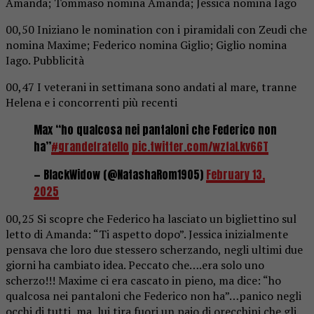
Amanda; Tommaso nomina Amanda; Jessica nomina Iago
00,50 Iniziano le nomination con i piramidali con Zeudi che
nomina Maxime; Federico nomina Giglio; Giglio nomina
Iago. Pubblicità
00,47 I veterani in settimana sono andati al mare, tranne
Helena e i concorrenti più recenti
Max “ho qualcosa nei pantaloni che Federico non
ha”
#grandefratello
pic.twitter.com/wzfaLkv66T
— BlackWidow (@NatashaRom1905)
February 13,
2025
00,25 Si scopre che Federico ha lasciato un bigliettino sul
letto di Amanda: “Ti aspetto dopo”. Jessica inizialmente
pensava che loro due stessero scherzando, negli ultimi due
giorni ha cambiato idea. Peccato che….era solo uno
scherzo!!! Maxime ci era cascato in pieno, ma dice: “ho
qualcosa nei pantaloni che Federico non ha”…panico negli
occhi di tutti, ma, lui tira fuori un paio di orecchini che gli