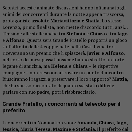
Scontri accesi e animate discussioni hanno infiammato gli
animi dei concorrenti durante la notte appena trascorsa,
protagoniste assolute
Mariavittoria e Shaila
. Lo stesso
Lorenzo, primo finalista, non mette d’accordo tutti, anzi…
Tensione alle stelle anche tra
Stefania
e
Chiara
e tra
Iago
e
Alfonso
. Questa sera Grande Fratello proporrà un gioco
sull’affinità delle 4 coppie nate nella Casa. I vincitori
riceveranno un premio che li spiazzerà.
Javier e
Alfonso
,
nel corso dei mesi passati insieme hanno stretto un forte
legame di amicizia, ma
Helena e
Chiara
– le rispettive
compagne – non riescono a trovare un punto d’incontro.
Riusciranno i ragazzi a preservare il loro rapporto?
Mattia
,
che ha spesso raccontato di quanto sia stato difficile
parlare con suo padre, potrà riabbracciarlo.
Grande Fratello, i concorrenti al televoto per il
preferito
I concorrenti in Nomination sono:
Amanda, Chiara, Iago,
Jessica, Maria Teresa, Maxime e Stefania
. Il preferito dai