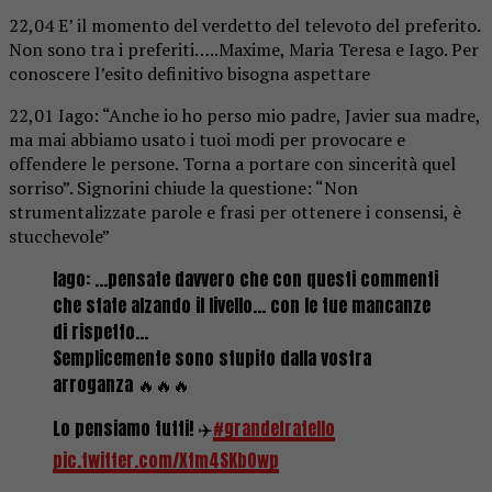
22,04 E’ il momento del verdetto del televoto del preferito.
Non sono tra i preferiti…..Maxime, Maria Teresa e Iago. Per
conoscere l’esito definitivo bisogna aspettare
22,01 Iago: “Anche io ho perso mio padre, Javier sua madre,
ma mai abbiamo usato i tuoi modi per provocare e
offendere le persone. Torna a portare con sincerità quel
sorriso”. Signorini chiude la questione: “Non
strumentalizzate parole e frasi per ottenere i consensi, è
stucchevole”
Iago: …pensate davvero che con questi commenti
che state alzando il livello… con le tue mancanze
di rispetto…
Semplicemente sono stupito dalla vostra
arroganza 🔥🔥🔥
Lo pensiamo tutti! ✈️
#grandefratello
pic.twitter.com/Xtm4SKb0wp