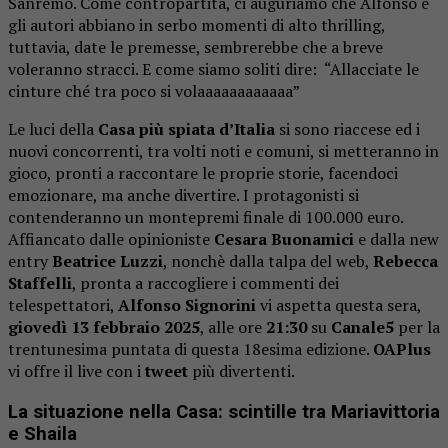
Sanremo. Come contropartita, ci auguriamo che Alfonso e
gli autori abbiano in serbo momenti di alto thrilling,
tuttavia, date le premesse, sembrerebbe che a breve
voleranno stracci. E come siamo soliti dire: “Allacciate le
cinture ché tra poco si volaaaaaaaaaaaa”
Le luci della
Casa più spiata d’Italia
si sono riaccese ed i
nuovi concorrenti, tra volti noti e comuni, si metteranno in
gioco, pronti a raccontare le proprie storie, facendoci
emozionare, ma anche divertire. I protagonisti si
contenderanno un montepremi finale di 100.000 euro.
Affiancato dalle opinioniste
Cesara Buonamici
e dalla new
entry
Beatrice Luzzi
, nonchè dalla talpa del web,
Rebecca
Staffelli
, pronta a raccogliere i commenti dei
telespettatori,
Alfonso Signorini
vi aspetta questa sera,
giovedì 13
febbraio 2025
, alle ore
21:30
su
Canale5
per la
trentunesima puntata di questa 18esima edizione.
OAPlus
vi offre il live con i
tweet
più divertenti.
La situazione nella Casa: scintille tra Mariavittoria
e Shaila