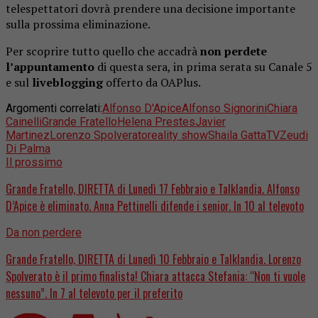
telespettatori dovrà prendere una decisione importante
sulla prossima eliminazione.
Per scoprire tutto quello che accadrà
non perdete
l’appuntamento
di questa sera, in prima serata su Canale 5
e sul
liveblogging
offerto da OAPlus.
Argomenti correlati:
Alfonso D'Apice
Alfonso Signorini
Chiara
Cainelli
Grande Fratello
Helena Prestes
Javier
Martinez
Lorenzo Spolverato
reality show
Shaila Gatta
TV
Zeudi
Di Palma
Il prossimo
Grande Fratello, DIRETTA di Lunedì 17 Febbraio e Talklandia. Alfonso
D’Apice è eliminato. Anna Pettinelli difende i senior. In 10 al televoto
Da non perdere
Grande Fratello, DIRETTA di Lunedì 10 Febbraio e Talklandia. Lorenzo
Spolverato è il primo finalista! Chiara attacca Stefania: “Non ti vuole
nessuno”. In 7 al televoto per il preferito