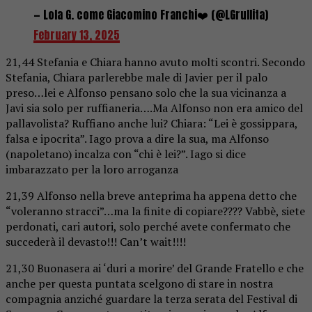
— Lola G. come Giacomino Franchi❤️ (@LGrullita)
February 13, 2025
21,44 Stefania e Chiara hanno avuto molti scontri. Secondo
Stefania, Chiara parlerebbe male di Javier per il palo
preso…lei e Alfonso pensano solo che la sua vicinanza a
Javi sia solo per ruffianeria….Ma Alfonso non era amico del
pallavolista? Ruffiano anche lui? Chiara: “Lei è gossippara,
falsa e ipocrita”. Iago prova a dire la sua, ma Alfonso
(napoletano) incalza con “chi è lei?”. Iago si dice
imbarazzato per la loro arroganza
21,39 Alfonso nella breve anteprima ha appena detto che
“voleranno stracci”…ma la finite di copiare???? Vabbè, siete
perdonati, cari autori, solo perché avete confermato che
succederà il devasto!!! Can’t wait!!!!
21,30 Buonasera ai ‘duri a morire’ del Grande Fratello e che
anche per questa puntata scelgono di stare in nostra
compagnia anziché guardare la terza serata del Festival di