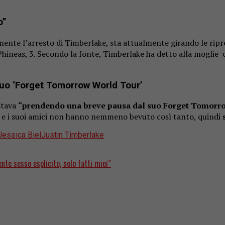
o”
mente l’arresto di Timberlake, sta attualmente girando le ripr
e Phineas, 3. Secondo la fonte, Timberlake ha detto alla moglie
suo ‘Forget Tomorrow World Tour’
stava
“prendendo una breve pausa dal suo Forget Tomorr
“Lui e i suoi amici non hanno nemmeno bevuto così tanto, quindi
Jessica Biel
Justin Timberlake
nte sesso esplicito, solo fatti miei”