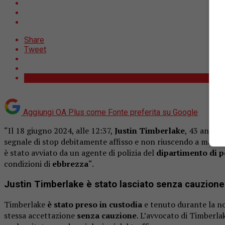
Share
Tweet
Aggiungi OA Plus come
Fonte preferita su Google
“Il 18 giugno 2024, alle 12:37,
Justin Timberlake
, 43 anni, è
segnale di stop debitamente affisso e non riuscendo a mantener
è stato avviato da un agente di polizia del
dipartimento di p
condizioni di
ebbrezza
“.
Justin Timberlake è stato lasciato senza cauzione
Timberlake
è stato preso in custodia
e tenuto durante la not
stessa accettazione
senza cauzione
. L’avvocato di Timberla