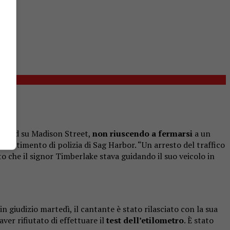
ne sud su Madison Street,
non riuscendo a fermarsi
a un
dipartimento di polizia di Sag Harbor. “Un arresto del traffico
o che il signor Timberlake stava guidando il suo veicolo in
n giudizio martedì, il cantante è stato rilasciato con la sua
aver rifiutato di effettuare il
test dell’etilometro
. È stato