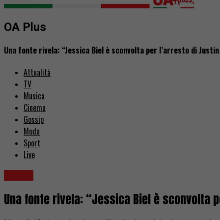
OA Plus
Una fonte rivela: “Jessica Biel è sconvolta per l’arresto di Justi
Attualità
TV
Musica
Cinema
Gossip
Moda
Sport
Live
Gossip
Una fonte rivela: “Jessica Biel è sconvolta p