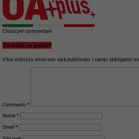
Clicca per commentare
Tu cosa ne pensi?
Il tuo indirizzo email non sarà pubblicato.
I campi obbligatori 
Commento
*
Nome
*
Email
*
Sito web