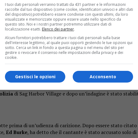
I tuoi dati personali verranno trattati da 431 partner e le informazioni
raccolte dal tuo dispositivo (come cookie, identificatori univoci e altri dati
del dispositivo) potrebbero essere condivise con questi ultimi, da loro
visualizzate e memorizzate oppure essere usate nello specifico da
questo sito. Noi e i nostri partner potremmo utilizzare dati di
localizzazione esatti.
Elenco dei partner
.
Alcuni fornitori potrebbero trattare i tuoi dati personali sulla base
dell'interesse legittimo, al quale puoi opporti gestendo le tue opzioni qui
sotto. Cerca un link in fondo a questa pagina o nel menu del sito per
gestire o revocare il consenso nelle impostazioni della privacy e dei
cookie.
Gestisci le opzioni
Acconsento
stato osservato mentre guidava una BMW 2025
in direzio
e la sua corsia di viaggio”, si legge in una dichiarazione del 
olizia
di Sag Harbor Village e dopo un’indagine è stato stabilit
te prima di un’udienza di carizione. Dopo essere stato citato i
ke,
Ed Burke
, ha detto che il cantante è stato accusato solo di 