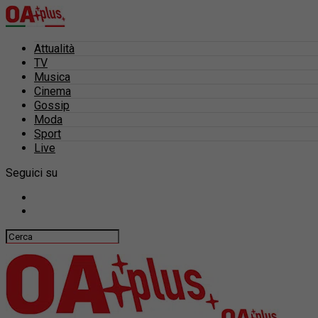
Attualità
TV
Musica
Cinema
Gossip
Moda
Sport
Live
Seguici su