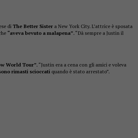
ese di
The Better Sister
a New York City. L’attrice è sposata
 che
“aveva bevuto a malapena”
. “Dà sempre a Justin il
ow World Tour”.
“Justin era a cena con gli amici e voleva
sono rimasti scioccati
quando è stato arrestato”.