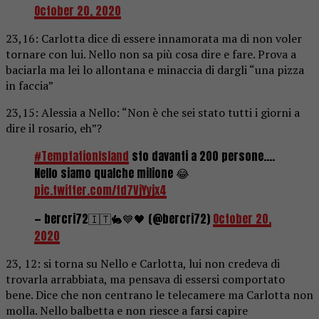
October 20, 2020
23,16: Carlotta dice di essere innamorata ma di non voler
tornare con lui. Nello non sa più cosa dire e fare. Prova a
baciarla ma lei lo allontana e minaccia di dargli “una pizza
in faccia”
23,15: Alessia a Nello: “Non è che sei stato tutti i giorni a
dire il rosario, eh”?
#TemptationIsland
sto davanti a 200 persone….
Nello siamo qualche milione 😂
pic.twitter.com/td7VjYyjx4
— bercri72🇮🇹🐇💙🖤 (@bercri72)
October 20,
2020
23, 12: si torna su Nello e Carlotta, lui non credeva di
trovarla arrabbiata, ma pensava di essersi comportato
bene. Dice che non centrano le telecamere ma Carlotta non
molla. Nello balbetta e non riesce a farsi capire