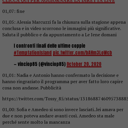
CLICCA QUI PER AGGIORNARE LA DIRETTA LIVE
01,07: fine
01,05: Alessia Marcuzzi fa la chiusura sulla stagione appena
conclusa e in video scorrono le immagini più significative.
Saluta il pubblico e da appuntamento a Le Iene domani
I confronti finali delle ultime coppie
#TemptationIsland
pic.twitter.com/bAHm3LoWcb
— vinciop85 (@vinciop85)
October 20, 2020
01,01: Nadia e Antonio hanno confermato la decisione e
hanno ringraziato il programma per aver fatto loro capire
cosa non andasse. Pubblicità
https://twitter.com/Tossy_85/status/131868874609573888
01,00: Sofia e Amedeo si sono invece lasciati..lei amava per
due e non poteva andare avanti così. Amedeo sta male
perché sente molto la mancanza