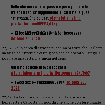
Nello che cerca di far passare per ugualmente
irrispettoso l'atteggiamento di Carlotta fa quasi
tenerezza. Che cojone.
#Temptationisland
pic.twitter.com/DPFMAjdQzq
— 🅰lice M🅰cc🅰ri🅾 (@misSentoscossa)
October 20, 2020
22,52: Nello cerca di attaccarsi ad una battuta che Carlotta
ha fatto ad Antonio e di un gioco che ha portato il single a
poggiare una fetta di arancia nel seno
Carlotta se Nello prova a toccarla
#TemptationIsland
pic.twitter.com/qIm2KcYvb7
— sweetalex (@sweetal16667147)
October 20,
2020
22,49: lui fa notare la distanza che intercorre con
Benedetta e Carlotta gli ricorda che anche con lei è uguale.