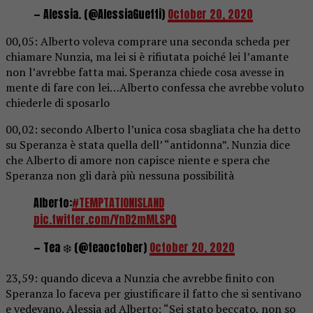
— Alessia. (@AlessiaGuetti)
October 20, 2020
00,05: Alberto voleva comprare una seconda scheda per
chiamare Nunzia, ma lei si è rifiutata poiché lei l’amante
non l’avrebbe fatta mai. Speranza chiede cosa avesse in
mente di fare con lei…Alberto confessa che avrebbe voluto
chiederle di sposarlo
00,02: secondo Alberto l’unica cosa sbagliata che ha detto
su Speranza è stata quella dell’ “antidonna”. Nunzia dice
che Alberto di amore non capisce niente e spera che
Speranza non gli darà più nessuna possibilità
Alberto:
#TEMPTATIONISLAND
pic.twitter.com/YnD2mMLSPQ
— Tea ❄️ (@teaoctober)
October 20, 2020
23,59: quando diceva a Nunzia che avrebbe finito con
Speranza lo faceva per giustificare il fatto che si sentivano
e vedevano. Alessia ad Alberto: “Sei stato beccato, non so