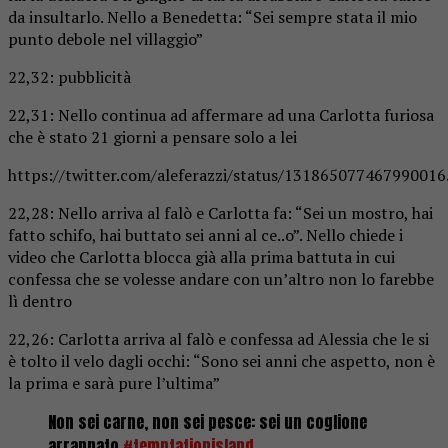
da insultarlo. Nello a Benedetta: “Sei sempre stata il mio
punto debole nel villaggio”
22,32: pubblicità
22,31: Nello continua ad affermare ad una Carlotta furiosa
che è stato 21 giorni a pensare solo a lei
https://twitter.com/aleferazzi/status/131865077467990016
22,28: Nello arriva al falò e Carlotta fa: “Sei un mostro, hai
fatto schifo, hai buttato sei anni al ce..o”. Nello chiede i
video che Carlotta blocca già alla prima battuta in cui
confessa che se volesse andare con un’altro non lo farebbe
lì dentro
22,26: Carlotta arriva al falò e confessa ad Alessia che le si
è tolto il velo dagli occhi: “Sono sei anni che aspetto, non è
la prima e sarà pure l’ultima”
Non sei carne, non sei pesce: sei un coglione
arrappato
#temptationisland