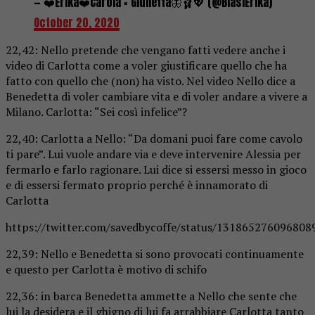
— ❤️Erika❤️Carola × Giulietta🦋🩰💖 (@BiasiErika)
October 20, 2020
22,42: Nello pretende che vengano fatti vedere anche i
video di Carlotta come a voler giustificare quello che ha
fatto con quello che (non) ha visto. Nel video Nello dice a
Benedetta di voler cambiare vita e di voler andare a vivere a
Milano. Carlotta: “Sei così infelice”?
22,40: Carlotta a Nello: “Da domani puoi fare come cavolo
ti pare”. Lui vuole andare via e deve intervenire Alessia per
fermarlo e farlo ragionare. Lui dice si essersi messo in gioco
e di essersi fermato proprio perché è innamorato di
Carlotta
https://twitter.com/savedbycoffe/status/131865276096808
22,39: Nello e Benedetta si sono provocati continuamente
e questo per Carlotta è motivo di schifo
22,36: in barca Benedetta ammette a Nello che sente che
lui la desidera e il ghigno di lui fa arrabbiare Carlotta tanto