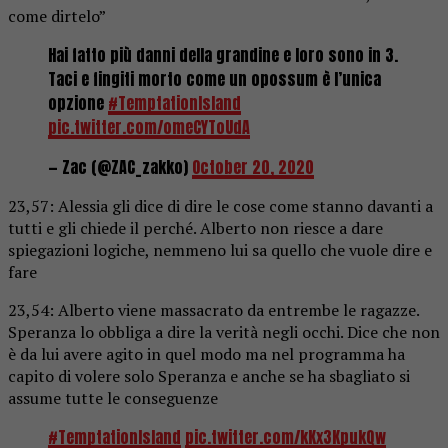
come dirtelo”
Hai fatto più danni della grandine e loro sono in 3.
Taci e fingiti morto come un opossum è l’unica
opzione
#TemptationIsland
pic.twitter.com/omeCYToUdA
— Zac (@ZAC_zakko)
October 20, 2020
23,57: Alessia gli dice di dire le cose come stanno davanti a
tutti e gli chiede il perché. Alberto non riesce a dare
spiegazioni logiche, nemmeno lui sa quello che vuole dire e
fare
23,54: Alberto viene massacrato da entrembe le ragazze.
Speranza lo obbliga a dire la verità negli occhi. Dice che non
è da lui avere agito in quel modo ma nel programma ha
capito di volere solo Speranza e anche se ha sbagliato si
assume tutte le conseguenze
#TemptationIsland
pic.twitter.com/kKx3KpukQw