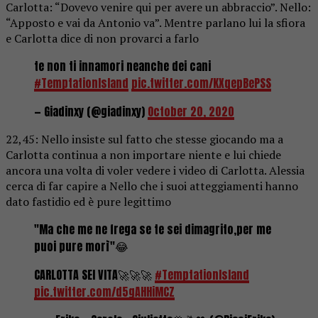
Carlotta: “Dovevo venire qui per avere un abbraccio”. Nello:
“Apposto e vai da Antonio va”. Mentre parlano lui la sfiora
e Carlotta dice di non provarci a farlo
te non ti innamori neanche dei cani
#TemptationIsland
pic.twitter.com/KXqepBePSS
— Giadinxy (@giadinxy)
October 20, 2020
22,45: Nello insiste sul fatto che stesse giocando ma a
Carlotta continua a non importare niente e lui chiede
ancora una volta di voler vedere i video di Carlotta. Alessia
cerca di far capire a Nello che i suoi atteggiamenti hanno
dato fastidio ed è pure legittimo
"Ma che me ne frega se te sei dimagrito,per me
puoi pure morì"😂
CARLOTTA SEI VITA🚀🚀🚀
#TemptationIsland
pic.twitter.com/d5gAHHiMCZ