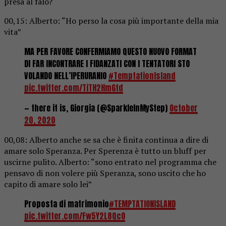
presa al falò?
00,15: Alberto: “Ho perso la cosa più importante della mia
vita”
MA PER FAVORE CONFERMIAMO QUESTO NUOVO FORMAT
DI FAR INCONTRARE I FIDANZATI CON I TENTATORI STO
VOLANDO NELL’IPERURANIO
#TemptationIsland
pic.twitter.com/TiTH2HmGtd
— there it is, Giorgia (@SparkleInMyStep)
October
20, 2020
00,08: Alberto anche se sa che è finita continua a dire di
amare solo Speranza. Per Sperenza è tutto un bluff per
uscirne pulito. Alberto: “sono entrato nel programma che
pensavo di non volere più Speranza, sono uscito che ho
capito di amare solo lei”
Proposta di matrimonio
#TEMPTATIONISLAND
pic.twitter.com/Fw5Y2L8QcO