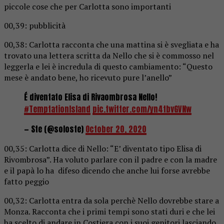
piccole cose che per Carlotta sono importanti
00,39: pubblicità
00,38: Carlotta racconta che una mattina si è svegliata e ha
trovato una lettera scritta da Nello che si è commosso nel
leggerla e lei è incredula di questo cambiamento: “Questo
mese è andato bene, ho ricevuto pure l’anello”
É diventato Elisa di Rivaombrosa Nello!
#TemptationIsland
pic.twitter.com/yn4tbvGVNw
— Ste (@soloste)
October 20, 2020
00,35: Carlotta dice di Nello: “E’ diventato tipo Elisa di
Rivombrosa”. Ha voluto parlare con il padre e con la madre
e il papà lo ha difeso dicendo che anche lui forse avrebbe
fatto peggio
00,32: Carlotta entra da sola perchè Nello dovrebbe stare a
Monza. Racconta che i primi tempi sono stati duri e che lei
ha scelto di andare in Costiera con i suoi genitori lasciando