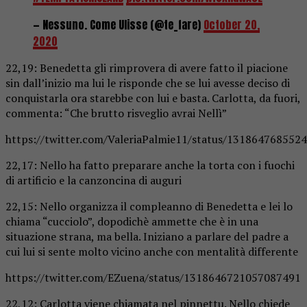
— Nessuno. Come Ulisse (@te_fare)
October 20,
2020
22,19: Benedetta gli rimprovera di avere fatto il piacione
sin dall’inizio ma lui le risponde che se lui avesse deciso di
conquistarla ora starebbe con lui e basta. Carlotta, da fuori,
commenta: “Che brutto risveglio avrai Nellì”
https://twitter.com/ValeriaPalmie11/status/131864768552
22,17: Nello ha fatto preparare anche la torta con i fuochi
di artificio e la canzoncina di auguri
22,15: Nello organizza il compleanno di Benedetta e lei lo
chiama “cucciolo”, dopodichè ammette che è in una
situazione strana, ma bella. Iniziano a parlare del padre a
cui lui si sente molto vicino anche con mentalità differente
https://twitter.com/EZuena/status/1318646721057087491
22,12: Carlotta viene chiamata nel pinnettu. Nello chiede