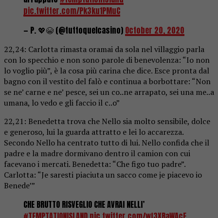
pic.twitter.com/Pk3ku1PMuC
— P. 💖😭 (@tuttoquelcasino)
October 20, 2020
22,24: Carlotta rimasta oramai da sola nel villaggio parla
con lo specchio e non sono parole di benevolenza: “Io non
lo voglio più”, è la cosa più carina che dice. Esce pronta dal
bagno con il vestito del falò e continua a borbottare: “Non
se ne’ carne e ne’ pesce, sei un co..ne arrapato, sei una me..a
umana, lo vedo e gli faccio il c..o”
22,21: Benedetta trova che Nello sia molto sensibile, dolce
e generoso, lui la guarda attratto e lei lo accarezza.
Secondo Nello ha centrato tutto di lui. Nello confida che il
padre e la madre dormivano dentro il camion con cui
facevano i mercati. Benedetta: “Che figo tuo padre”.
Carlotta: “Je saresti piaciuta un sacco come je piacevo io
Benede’”
CHE BRUTTO RISVEGLIO CHE AVRAI NELLI’
#TEMPTATIONISLAND
pic.twitter.com/wf3XRaWAcE