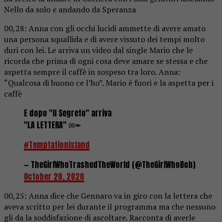
Nello da solo e andando da Speranza
00,28: Anna con gli occhi lucidi ammette di avere amato
una persona squallida e di avere vissuto dei tempi molto
duri con lei. Le arriva un video dal single Mario che le
ricorda che prima di ogni cosa deve amare se stessa e che
aspetta sempre il caffè in sospeso tra loro. Anna:
“Qualcosa di buono ce l’ho”. Mario è fuori e la aspetta per i
caffè
E dopo "Il Segreto" arriva
"LA LETTERA" ✉✒
#TemptationIsland
— TheGirlWhoTrashedTheWorld (@TheGirlWhoBoh)
October 20, 2020
00,25: Anna dice che Gennaro va in giro con la lettera che
aveva scritto per lei durante il programma ma che nessuno
gli da la soddisfazione di ascoltare. Racconta di averle