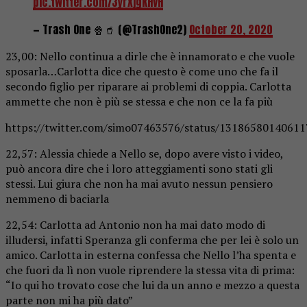
pic.twitter.com/3yrXjgKHvH
— Trash One 🍿🥤 (@TrashOne2)
October 20, 2020
23,00: Nello continua a dirle che è innamorato e che vuole
sposarla…Carlotta dice che questo è come uno che fa il
secondo figlio per riparare ai problemi di coppia. Carlotta
ammette che non è più se stessa e che non ce la fa più
https://twitter.com/simo07463576/status/1318658014061
22,57: Alessia chiede a Nello se, dopo avere visto i video,
può ancora dire che i loro atteggiamenti sono stati gli
stessi. Lui giura che non ha mai avuto nessun pensiero
nemmeno di baciarla
22,54: Carlotta ad Antonio non ha mai dato modo di
illudersi, infatti Speranza gli conferma che per lei è solo un
amico. Carlotta in esterna confessa che Nello l’ha spenta e
che fuori da lì non vuole riprendere la stessa vita di prima:
“Io qui ho trovato cose che lui da un anno e mezzo a questa
parte non mi ha più dato”