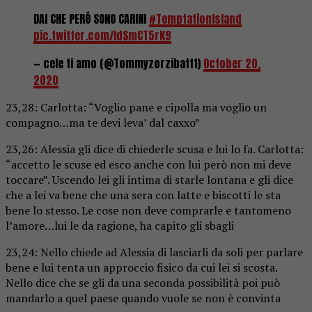
DAI CHE PERÓ SONO CARINI
#TemptationIsland
pic.twitter.com/IdSmCT5rK9
— cele ti amo (@Tommyzorzibatt1)
October 20,
2020
23,28: Carlotta: “Voglio pane e cipolla ma voglio un
compagno…ma te devi leva’ dal caxxo”
23,26: Alessia gli dice di chiederle scusa e lui lo fa. Carlotta:
“accetto le scuse ed esco anche con lui però non mi deve
toccare”. Uscendo lei gli intima di starle lontana e gli dice
che a lei va bene che una sera con latte e biscotti le sta
bene lo stesso. Le cose non deve comprarle e tantomeno
l’amore…lui le da ragione, ha capito gli sbagli
23,24: Nello chiede ad Alessia di lasciarli da soli per parlare
bene e lui tenta un approccio fisico da cui lei si scosta.
Nello dice che se gli da una seconda possibilità poi può
mandarlo a quel paese quando vuole se non è convinta