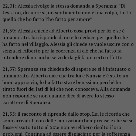
22,01: Alessia rivolge la stessa domanda a Speranza: “Di
testa no, di cuore sì, un sentimento non è una colpa, tutto
quello che ho fatto l’ho fatto per amore”
21,59: Alessia chiede ad Alberto cosa provi per lei e se è
innamorato: lui risponde di no e lo deduce per quello che
ha fatto nel villaggio. Alessia gli chiede se vuole uscire con o
senza lei. Alberto per la coerenza di ciò che ha fatto fa
intendere di no anche se vederla gli fa un certo effetto
21,57: Speranza sta chiedendo di sapere se si è infatuato o
innamorato. Alberto dice che tra lui e Nunzia c’è stato un
buon approccio, lo ha fatto stare benissimo perché ha
tirato fuori dei lati di lui che non conosceva. Alla domanda
non risponde se non quando dice di avere lo stesso
carattere di Speranza
21,55: il racconto si riprende dallo stop. Lui le ricorda che
sono arrivati lì con delle motivazioni ben precise e che se si
fosse vissuto tutto al 50% non avrebbero risolto i loro
problemi. Continua ad essere dispiaciuto per la sofferenza