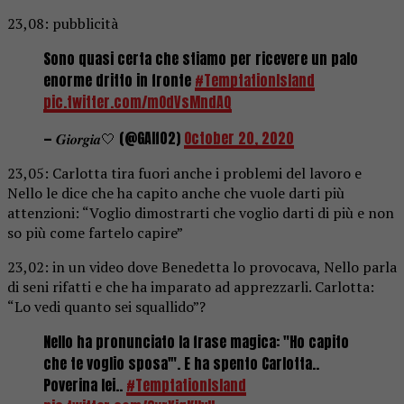
23,08: pubblicità
Sono quasi certa che stiamo per ricevere un palo
enorme dritto in fronte
#TemptationIsland
pic.twitter.com/mOdVsMndAQ
— 𝑮𝒊𝒐𝒓𝒈𝒊𝒂🤍 (@GAlf02)
October 20, 2020
23,05: Carlotta tira fuori anche i problemi del lavoro e
Nello le dice che ha capito anche che vuole darti più
attenzioni: “Voglio dimostrarti che voglio darti di più e non
so più come fartelo capire”
23,02: in un video dove Benedetta lo provocava, Nello parla
di seni rifatti e che ha imparato ad apprezzarli. Carlotta:
“Lo vedi quanto sei squallido”?
Nello ha pronunciato la frase magica: "Ho capito
che te voglio sposa'". E ha spento Carlotta..
Poverina lei..
#TemptationIsland