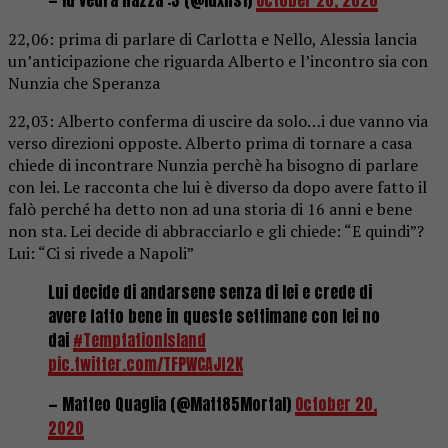
22,06: prima di parlare di Carlotta e Nello, Alessia lancia
un’anticipazione che riguarda Alberto e l’incontro sia con
Nunzia che Speranza
22,03: Alberto conferma di uscire da solo…i due vanno via
verso direzioni opposte. Alberto prima di tornare a casa
chiede di incontrare Nunzia perchè ha bisogno di parlare
con lei. Le racconta che lui è diverso da dopo avere fatto il
falò perché ha detto non ad una storia di 16 anni e bene
non sta. Lei decide di abbracciarlo e gli chiede: “E quindi”?
Lui: “Ci si rivede a Napoli”
Lui decide di andarsene senza di lei e crede di
avere fatto bene in queste settimane con lei no
dai
#TemptationIsland
pic.twitter.com/TFPWCAJf2K
— Matteo Quaglia (@Matt85Mortal)
October 20,
2020