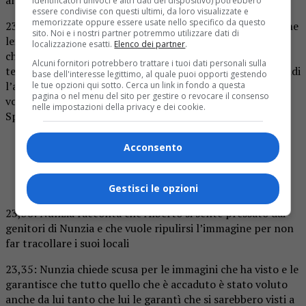
identificatori univoci e altri dati del dispositivo) potrebbero
essere condivise con questi ultimi, da loro visualizzate e
memorizzate oppure essere usate nello specifico da questo
23,40: Nunzia continua a raccontare che lui non voleva che
sito. Noi e i nostri partner potremmo utilizzare dati di
lei lo chiamasse perché c’è qualcuno in famiglia di Nunzia
localizzazione esatti.
Elenco dei partner
.
che lavora in telefonia e avrebbe potuto controllare il
Alcuni fornitori potrebbero trattare i tuoi dati personali sulla
telefono. La sua prima preoccupazione sono i locali e quindi
base dell'interesse legittimo, al quale puoi opporti gestendo
l’avvicinamento con Speranza era dovuto a questo, una
le tue opzioni qui sotto. Cerca un link in fondo a questa
pagina o nel menu del sito per gestire o revocare il consenso
volta sistemata la situazione economica avrebbe lasciato
nelle impostazioni della privacy e dei cookie.
Speranza e avrebbe iniziato la conoscenza con lei
la tentatrice che smerda alberto
Acconsento
#TemptationIsland
pic.twitter.com/xKmmpuelpu
— 𝒕𝒆𝒓𝒓𝒚🥀 (@badterry22)
October 20, 2020
Gestisci le opzioni
23,38: Nunzia racconta che Alberto si sente pressato dai
genitori di Nunzia e che vuole ripulirsi l’immagine per non
far tracollare i suoi locali
23,35: Nunzia chiede scusa per le immagini che ha visto e le
garantisce che tutto quello che è accaduto è stato voluto
anche da lui tanto che lui le garantì che si sarebbero visti a