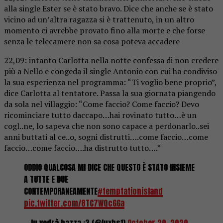
alla single Ester se è stato bravo. Dice che anche se è stato
vicino ad un’altra ragazza si è trattenuto, in un altro
momento ci avrebbe provato fino alla morte e che forse
senza le telecamere non sa cosa poteva accadere
22,09: intanto Carlotta nella notte confessa di non credere
più a Nello e congeda il single Antonio con cui ha condiviso
la sua esperienza nel programma: “Ti voglio bene proprio”,
dice Carlotta al tentatore. Passa la sua giornata piangendo
da sola nel villaggio: “Come faccio? Come faccio? Devo
ricominciare tutto daccapo…hai rovinato tutto…è un
cogl..ne, lo sapeva che non sono capace a perdonarlo..sei
anni buttati al ce..o, sogni distrutti….come faccio…come
faccio…come faccio….ha distrutto tutto….”
ODDIO QUALCOSA MI DICE CHE QUESTO È STATO INSIEME
A TUTTE E DUE
CONTEMPORANEAMENTE
#temptationisland
pic.twitter.com/8TC7WQcGGa
— lu vedrà hazza :3 (@luxhs1)
October 20, 2020