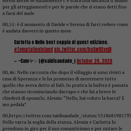
sereni anche se inizialmente c’è stata una distanza d’animo
per gli atteggiamenti e per le parole che si erano detti fino
a farsi del male
00,51: è il momento di Davide e Serena di farci vedere come
è andata davvero in questo mese
Carlotta e Nello best coppia di quest edizione.
#TemptationIsland
pic.twitter.com/buSwR5vejR
— ~Cam🌹✨ (@saidisaudade_)
October 20, 2020
00,46: Nello racconta che dopo il villaggio si sono rivisti a
casa di Speranza e le ha promesso di mentenere tutto
quello che aveva detto al falò. In pratica la bufera è passata
che stanno ricominciando daccapo e che lui a breve le
chiederà di sposarlo. Alessia: “Nello, hai voluto la barca? E
mo pedala”
00,https://twitter.com/saidisaudade_/status/13186859817
Nello varca la soglia della stanza. Alessia e Carlotta lo
prendono in giro per il suo romanticismo e per notare le