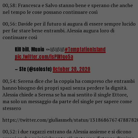
00,58: Francesca e Salvo stanno bene e sperano che anche
nel tempo le cose possano continuare così
00,56: Davide per il futuro si augura di essere sempre lucido
per far stare bene entrambi. Alessia augura loro di
continuare così
Kill bill. Muoio ⚰️🤣🤣🤣
#TemptationIsland
pic.twitter.com/isPlNtgo5a
— Ste (@soloste)
October 20, 2020
00,54: Serena dice che la coppia ha compreso che entrambi
hanno bisogno dei propri spazi senza perdere la dignità.
Alessia chiede a Serena se ha mai sentito il single Ettore,
ma solo un messaggio da parte del single per sapere come
stessero
https://twitter.com/giuliasmeh/status/13186867674788782
00,52: i due ragazzi entrano da Alessia assieme e si dicono