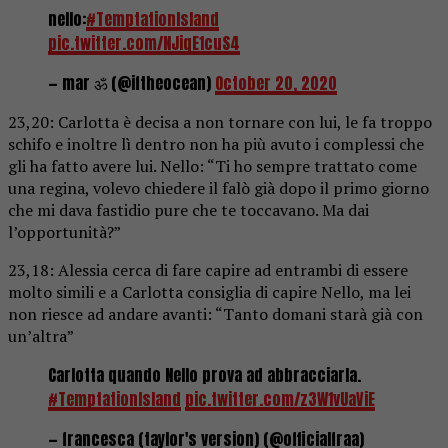
nello:
#TemptationIsland
pic.twitter.com/NJiqE1cuS4
— mar ॐ (@iftheocean)
October 20, 2020
23,20: Carlotta è decisa a non tornare con lui, le fa troppo
schifo e inoltre lì dentro non ha più avuto i complessi che
gli ha fatto avere lui. Nello: “Ti ho sempre trattato come
una regina, volevo chiedere il falò già dopo il primo giorno
che mi dava fastidio pure che te toccavano. Ma dai
l’opportunità?”
23,18: Alessia cerca di fare capire ad entrambi di essere
molto simili e a Carlotta consiglia di capire Nello, ma lei
non riesce ad andare avanti: “Tanto domani starà già con
un’altra”
Carlotta quando Nello prova ad abbracciarla.
#TemptationIsland
pic.twitter.com/z3W1vUaViE
— francesca (taylor's version) (@officialfraa)