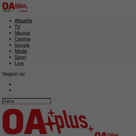
Attualità
TV
Musica
Cinema
Gossip
Moda
Sport
Live
Seguici su