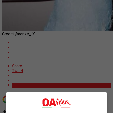
Crediti @aonze_ X
Share
Tweet
Aggiungi OA Plus come
Fonte preferita su Google
Nel mondo del gossip hollywoodiano, poche notizie