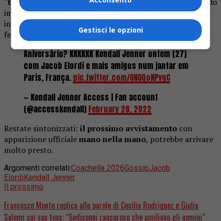
“tutti l’uno sull’altra” e si stavano baciando
, scatenando
immediatamente i rumors. Ma non si è trattato di un
incontro casuale: i due, infatti, si frequentano già da
Gestisci le opzioni
febbraio 2026, quindi da circa due mesi.
Aniversário? KKKKKK Kendall Jenner ontem (27)
com Jacob Elordi e mais amigos num jantar em
Paris, França.
pic.twitter.com/ONOQoNPvgC
— Kendall Jenner Access | Fan account
(@accesskendall)
February 28, 2022
Restate sintonizzati:
il prossimo avvistamento
con
apparizione ufficiale
mano nella mano
, potrebbe arrivare
molto presto.
Argomenti correlati:
Coachella 2026
Gossip
Jacob
Elordi
Kendall Jenner
Il prossimo
Francesco Monte replica alle parole di Cecilia Rodriguez e Giulia
Salemi sui sex toys: “Sedicenni rancorose che umiliano gli uomini”