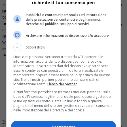
richiede il tuo consenso per:
riescono a catturare l’attenzione come
l’emergere di una
nuova coppia
tra due star di alto profilo. Questa volta
Pubblicità e contenuti personalizzati, misurazione
tocca a
Kendall Jenner
e
Jacob Elordi
, che secondo
delle prestazioni dei contenuti e degli annunci,
numerose fonti starebbero frequentandosi da diversi mesi,
ricerche sul pubblico, sviluppo di servizi
con un legame che è passato dal semplice “conoscersi” a
qualcosa di più romantico.
Le prime voci sono esplose nel
Archiviare informazioni su dispositivo e/o accedervi
weekend di
Coachella 2026
. Durante il primo fine
Scopri di più
settimana del festival, i due sono stati avvistati insieme al
party dopo il concerto di Justin Bieber.
I tuoi dati personali verranno trattati da 431 partner e le
informazioni raccolte dal tuo dispositivo (come cookie,
Kylie Jenner, Kendall Jenner, Timotheé Chalamet,
identificatori univoci e altri dati del dispositivo) potrebbero
essere condivise con questi ultimi, da loro visualizzate e
Hailey Bieber, Jacob Elordi e amigos após o show
memorizzate oppure essere usate nello specifico da questo
de Justin Bieber no segundo dia do
#Coachella
,
sito. Noi e i nostri partner potremmo utilizzare dati di
localizzazione esatti.
Elenco dei partner
.
em Indio, Califórnia. (11/04)
pic.twitter.com/RsGaVKYD5V
Alcuni fornitori potrebbero trattare i tuoi dati personali sulla
base dell'interesse legittimo, al quale puoi opporti gestendo
le tue opzioni qui sotto. Cerca un link in fondo a questa
— Access Kardashian (@accesskardash)
April 18,
pagina o nel menu del sito per gestire o revocare il consenso
2026
nelle impostazioni della privacy e dei cookie.
Diverse fonti, hanno riferito che Kendall e Jacob
erano
Acconsento