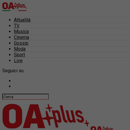
Attualità
TV
Musica
Cinema
Gossip
Moda
Sport
Live
Seguici su