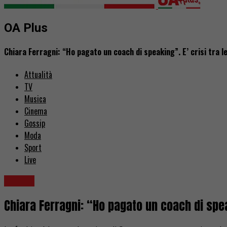
OA Plus
Chiara Ferragni: “Ho pagato un coach di speaking”. E’ crisi tra le
Attualità
TV
Musica
Cinema
Gossip
Moda
Sport
Live
Gossip
Chiara Ferragni: “Ho pagato un coach di speak