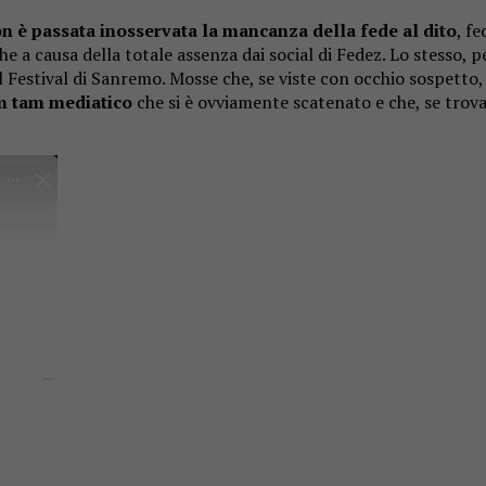
on è passata inosservata la mancanza della fede al dito
, f
 a causa della totale assenza dai social di Fedez. Lo stesso, p
del Festival di Sanremo. Mosse che, se viste con occhio sospet
m tam mediatico
che si è ovviamente scatenato e che, se trov