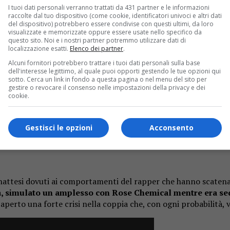
I tuoi dati personali verranno trattati da 431 partner e le informazioni
raccolte dal tuo dispositivo (come cookie, identificatori univoci e altri dati
del dispositivo) potrebbero essere condivise con questi ultimi, da loro
visualizzate e memorizzate oppure essere usate nello specifico da
questo sito. Noi e i nostri partner potremmo utilizzare dati di
localizzazione esatti.
Elenco dei partner
.
Alcuni fornitori potrebbero trattare i tuoi dati personali sulla base
dell'interesse legittimo, al quale puoi opporti gestendo le tue opzioni qui
ntare al meglio la sua prima esperienza da
sotto. Cerca un link in fondo a questa pagina o nel menu del sito per
gestire o revocare il consenso nelle impostazioni della privacy e dei
 lei e Fedez
cookie.
 sua prima volta sul palco di Sanremo e, come prima cosa dopo 
 e regalando loro alcuni
particolari inediti
di questa avventura,
Gestisci le opzioni
Acconsento
n si è mostrata al fianco di Fedez come un brutto segnale.
inattesi dovuti ai comportamenti del rapper che hanno scatenato
na, simulato un amplesso con Rose Chemical mentre era sed
 aperto una forte crisi nella coppia che, con ogni probabilità,