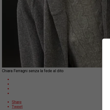
Chiara Ferragni senza la fede al dito
Share
Tweet