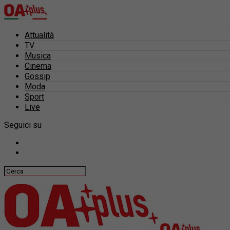
Attualità
TV
Musica
Cinema
Gossip
Moda
Sport
Live
Seguici su