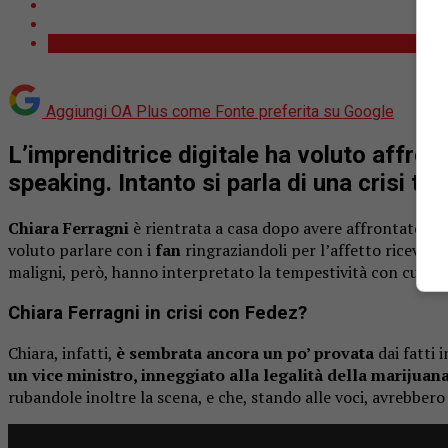
Aggiungi OA Plus come
Fonte preferita su Google
L’imprenditrice digitale ha voluto affro
speaking. Intanto si parla di una crisi tra
Chiara Ferragni
è rientrata a casa dopo avere affrontato la
voluto parlare con i
fan
ringraziandoli per l’affetto ricevuto
maligni, però, hanno interpretato la tempestività con cui no
Chiara Ferragni in crisi con Fedez?
Chiara, infatti,
è sembrata ancora un po’ provata
dai fatti 
un vice ministro, inneggiato alla legalità della marijua
rubandole inoltre la scena, e che, stando alle voci, avrebbero