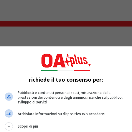
d
come
Clint Eastwood
, “
Giurato numero 2
“, sta per arrivar
cola drammatica, che vede
Nicholas Hoult
come protagonista.
richiede il tuo consenso per:
p (interpretato come accennato da Nicholas Hoult), un giurato 
sso di informazioni che potrebbero influenzare il verdetto dell
Pubblicità e contenuti personalizzati, misurazione delle
 a fare i conti con le conseguenze delle sue azioni.
prestazioni dei contenuti e degli annunci, ricerche sul pubblico,
sviluppo di servizi
 partire dal 1° novembre, mentre in Italia arriverà il prossimo
Archiviare informazioni su dispositivo e/o accedervi
a. Un anno dopo, lo ritroviamo alle prese con la sua missione c
Scopri di più