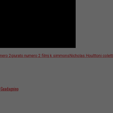
umero 2
giurato numero 2 film
j k simmons
Nicholas Hoult
toni colet
a Guadagnino