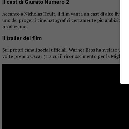
Il cast di Giurato Numero 2
Accanto a Nicholas Hoult, il film vanta un cast di alto livello.
uno dei progetti cinematografici certamente più ambiziosi d
produzione.
Il trailer del film
Sui propri canali social ufficiali, Warner Bros ha svelato uffic
volte premio Oscar (tra cui il riconoscimento per la Miglior Re