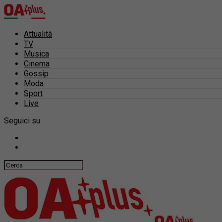
Attualità
TV
Musica
Cinema
Gossip
Moda
Sport
Live
Seguici su