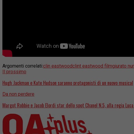
Argomenti correlati:
clin eastwood
clint eastwood film
giurato n
Il prossimo
Hugh Jackman e Kate Hudson saranno protagonisti di un nuovo musical
Da non perdere
Margot Robbie e Jacob Elordi star dello spot Chanel N.5, alla regia Luc