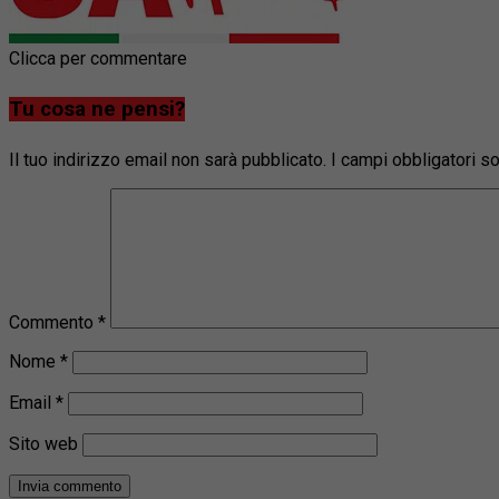
Clicca per commentare
Tu cosa ne pensi?
Il tuo indirizzo email non sarà pubblicato.
I campi obbligatori 
Commento
*
Nome
*
Email
*
Sito web