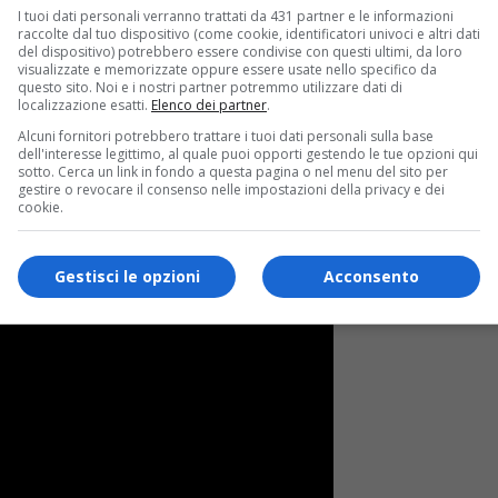
I tuoi dati personali verranno trattati da 431 partner e le informazioni
raccolte dal tuo dispositivo (come cookie, identificatori univoci e altri dati
Toni Colette
, il premio Oscar
J.K. Simmons
(Whiplash) e Kief
del dispositivo) potrebbero essere condivise con questi ultimi, da loro
visualizzate e memorizzate oppure essere usate nello specifico da
el 2024. Jonathan Abrams si è occupato della sceneggiatura, m
questo sito. Noi e i nostri partner potremmo utilizzare dati di
localizzazione esatti.
Elenco dei partner
.
Alcuni fornitori potrebbero trattare i tuoi dati personali sulla base
dell'interesse legittimo, al quale puoi opporti gestendo le tue opzioni qui
sotto. Cerca un link in fondo a questa pagina o nel menu del sito per
gestire o revocare il consenso nelle impostazioni della privacy e dei
ialmente il trailer della pellicola. Molto probabilmente, si tratt
cookie.
gia nel 1993 per il film “Gli Spietati”).
Gestisci le opzioni
Acconsento