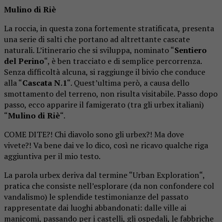
Mulino di Riè
La roccia, in questa zona fortemente stratificata, presenta
una serie di salti che portano ad altrettante cascate
naturali. L’itinerario che si sviluppa, nominato “
Sentiero
del Perino
“, è ben tracciato e di semplice percorrenza.
Senza difficoltà alcuna, si raggiunge il bivio che conduce
alla “
Cascata N.1
“. Quest’ultima però, a causa dello
smottamento del terreno, non risulta visitabile. Passo dopo
passo, ecco apparire il famigerato (tra gli urbex italiani)
“
Mulino di Riè
“.
COME DITE?! Chi diavolo sono gli urbex?! Ma dove
vivete?! Va bene dai ve lo dico, così ne ricavo qualche riga
aggiuntiva per il mio testo.
La parola urbex deriva dal termine “Urban Exploration“,
pratica che consiste nell’esplorare (da non confondere col
vandalismo) le splendide testimonianze del passato
rappresentate dai luoghi abbandonati: dalle ville ai
manicomi, passando per i castelli, gli ospedali, le fabbriche