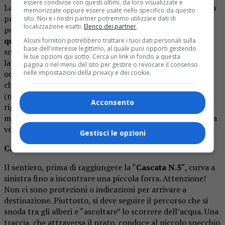
essere condivise con questi ultimi, da loro visualizzate e
La
terza cascata
, distante qualche centinaio di metri dalla
memorizzate oppure essere usate nello specifico da questo
precedente, si può ammirare, da lontano, sfruttando una
sito. Noi e i nostri partner potremmo utilizzare dati di
localizzazione esatti.
Elenco dei partner
.
postazione panoramica nei pressi di una panchina. Il
quarto getto
, invece, è isolato. Corre lungo una gola,
Alcuni fornitori potrebbero trattare i tuoi dati personali sulla
base dell'interesse legittimo, al quale puoi opporti gestendo
scavata dalla forza dell’acqua, per poi “tuffarsi” nel
le tue opzioni qui sotto. Cerca un link in fondo a questa
laghetto “verde smeraldo” sottostante. Per raggiungerlo
pagina o nel menu del sito per gestire o revocare il consenso
occorre prestare un po’ di attenzione: il cartello di legno,
nelle impostazioni della privacy e dei cookie.
che indica la via, è qui sostituito da uno bianco e rosso
(nascosto tra gli alberi e lungo un tratto in salita) con
Acconsento
riportato “Verogna”. Questa parte del tracciato è
meravigliosa: punti panoramici che si susseguono alla fitta
vegetazione.
Gestisci le opzioni
Cascata N.5
Il sentiero, prima di raggiungere la “
Cascata N.5
“, curva a
sinistra fino a incontrare una piccola forra. Attenzione!
Non ci sono protezioni o indicazioni per arrivare a
destinazione. Piuttosto, si deve seguire il percorso che si
snoda tra gli alberi e “ascoltare” lo scorrere dell’acqua. Una
traccia, che attraversa il prato, conduce al piccolo specchio