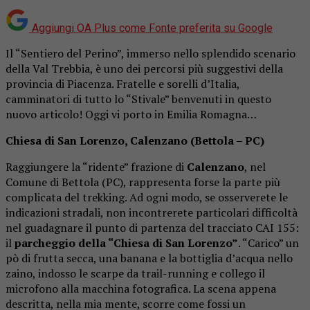
Aggiungi OA Plus come
Fonte preferita su Google
Il “Sentiero del Perino”, immerso nello splendido scenario
della Val Trebbia, è uno dei percorsi più suggestivi della
provincia di Piacenza. Fratelle e sorelli d’Italia,
camminatori di tutto lo “Stivale” benvenuti in questo
nuovo articolo! Oggi vi porto in Emilia Romagna…
Chiesa di San Lorenzo, Calenzano (Bettola – PC)
Raggiungere la “ridente” frazione di
Calenzano
, nel
Comune di Bettola (PC), rappresenta forse la parte più
complicata del trekking. Ad ogni modo, se osserverete le
indicazioni stradali, non incontrerete particolari difficoltà
nel guadagnare il punto di partenza del tracciato CAI 155:
il
parcheggio della “Chiesa di San Lorenzo”
. “Carico” un
pò di frutta secca, una banana e la bottiglia d’acqua nello
zaino, indosso le scarpe da trail-running e collego il
microfono alla macchina fotografica. La scena appena
descritta, nella mia mente, scorre come fossi un