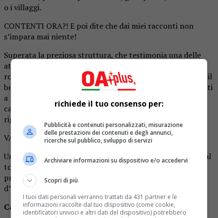
o i villaggi.
CONTENTI ORA?! E poi dite che dai miei racconti non
s’impara mai niente!
Superata la preziosa struttura, che testimonia una delle
attività tipiche del passato, seguendo i segnavia bianchi e
rossi (che conducono alle spalle dell’edificio) si raggiunge il
belvedere sulla “
Cascata N.2
“. Prima, però, sarete costretti
a percorrere un tratto alquanto cinematografico,
richiede il tuo consenso per:
caratterizzato da un ponte di legno, che (a mio avviso)
riproduce alla perfezione il set di “Indiana Jones”.
Pubblicità e contenuti personalizzati, misurazione
delle prestazioni dei contenuti e degli annunci,
VA BENE VA BENE BASTA! La smetto coi film!
ricerche sul pubblico, sviluppo di servizi
Una scalinata, tra la vegetazione, permette di avvicinarsi al
Archiviare informazioni su dispositivo e/o accedervi
torrente (lasciando momentaneamente il sentiero
principale) e ammirare lo spettacolo offerto dal getto
Scopri di più
d’acqua.
I tuoi dati personali verranno trattati da 431 partner e le
informazioni raccolte dal tuo dispositivo (come cookie,
Cascata N.3 e N.4
identificatori univoci e altri dati del dispositivo) potrebbero