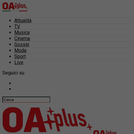
Attualità
TV
Musica
Cinema
Gossip
Moda
Sport
Live
Seguici su