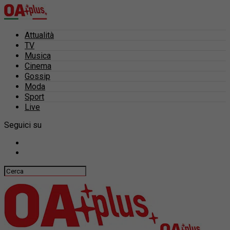
Attualità
TV
Musica
Cinema
Gossip
Moda
Sport
Live
Seguici su