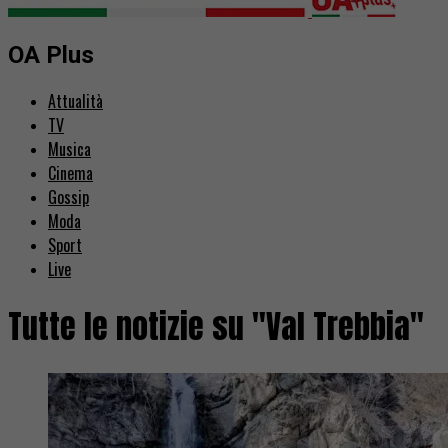
OA Plus
Attualità
TV
Musica
Cinema
Gossip
Moda
Sport
Live
Tutte le notizie su "Val Trebbia"