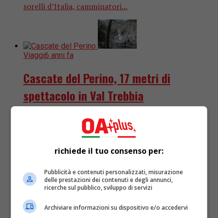
sorelli d’Italia, camminatori...
Viaggi
6 anni fa
Cascate del Perino, 17 metri di
spettacolo in Val Trebbia
Il “Sentiero del Perino”, immerso nello splendido
scenario della Val Trebbia, è uno dei percorsi più
suggestivi della provincia di Piacenza. Ecco come
richiede il tuo consenso per:
affrontare (senza cascare...
Pubblicità e contenuti personalizzati, misurazione
delle prestazioni dei contenuti e degli annunci,
ricerche sul pubblico, sviluppo di servizi
Archiviare informazioni su dispositivo e/o accedervi