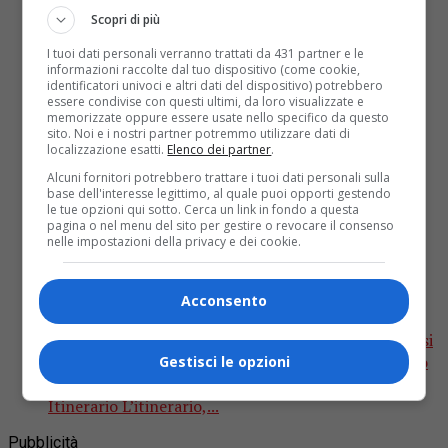
Scopri di più
I tuoi dati personali verranno trattati da 431 partner e le
informazioni raccolte dal tuo dispositivo (come cookie,
identificatori univoci e altri dati del dispositivo) potrebbero
essere condivise con questi ultimi, da loro visualizzate e
memorizzate oppure essere usate nello specifico da questo
sito. Noi e i nostri partner potremmo utilizzare dati di
localizzazione esatti.
Elenco dei partner
.
Alcuni fornitori potrebbero trattare i tuoi dati personali sulla
base dell'interesse legittimo, al quale puoi opporti gestendo
Viaggi
6 anni fa
le tue opzioni qui sotto. Cerca un link in fondo a questa
pagina o nel menu del sito per gestire o revocare il consenso
nelle impostazioni della privacy e dei cookie.
Cascate del Perino, un’escursione tra
le meraviglie della Val Trebbia
Acconsento
Il sentiero delle Cascate del Perino è uno dei percorsi
più suggestivi della provincia di Piacenza. Scopriamo
Gestisci le opzioni
insieme le meraviglie celate lungo il cammino.
Itinerario L’itinerario,...
Pubblicità