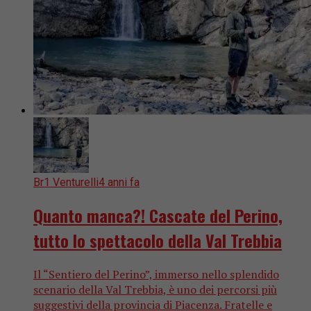
Br1 Venturelli
4 anni fa
Quanto manca?! Cascate del Perino,
tutto lo spettacolo della Val Trebbia
Il “Sentiero del Perino”, immerso nello splendido
scenario della Val Trebbia, è uno dei percorsi più
suggestivi della provincia di Piacenza. Fratelle e