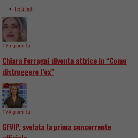
I più letti
TV
5 giorni fa
Chiara Ferragni diventa attrice in “Come
distruggere l’ex”
TV
4 giorni fa
GFVIP, svelata la prima concorrente
ufficiale