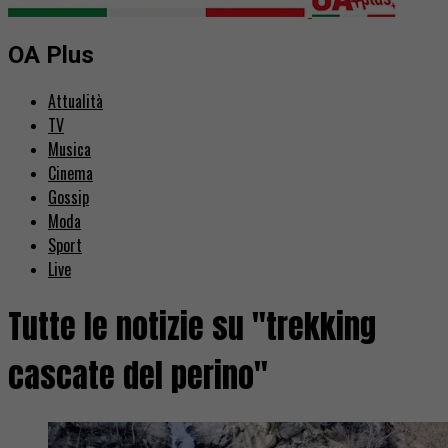
OA Plus
Attualità
TV
Musica
Cinema
Gossip
Moda
Sport
Live
Tutte le notizie su "trekking
cascate del perino"