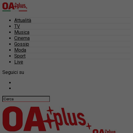
Attualità
TV
Musica
Cinema
Gossip
Moda
Sport
Live
Seguici su