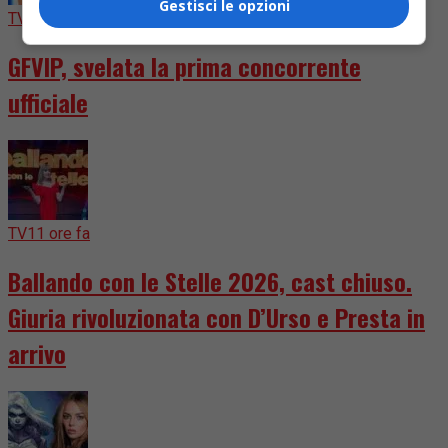
Gestisci le opzioni
TV
5 giorni fa
GFVIP, svelata la prima concorrente
ufficiale
TV
11 ore fa
Ballando con le Stelle 2026, cast chiuso.
Giuria rivoluzionata con D’Urso e Presta in
arrivo