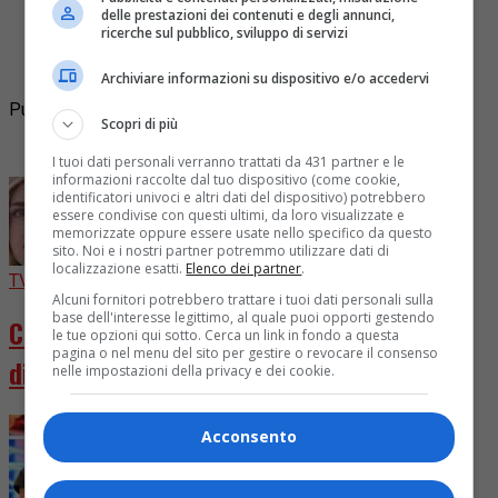
delle prestazioni dei contenuti e degli annunci,
scenario della Val Trebbia, è uno dei percorsi più
ricerche sul pubblico, sviluppo di servizi
suggestivi della provincia di Piacenza. Fratelle e
sorelli d’Italia, camminatori...
Archiviare informazioni su dispositivo e/o accedervi
Pubblicità
Scopri di più
I più letti
I tuoi dati personali verranno trattati da 431 partner e le
informazioni raccolte dal tuo dispositivo (come cookie,
identificatori univoci e altri dati del dispositivo) potrebbero
essere condivise con questi ultimi, da loro visualizzate e
memorizzate oppure essere usate nello specifico da questo
sito. Noi e i nostri partner potremmo utilizzare dati di
localizzazione esatti.
Elenco dei partner
.
TV
6 giorni fa
Alcuni fornitori potrebbero trattare i tuoi dati personali sulla
base dell'interesse legittimo, al quale puoi opporti gestendo
Chiara Ferragni diventa attrice in “Come
le tue opzioni qui sotto. Cerca un link in fondo a questa
pagina o nel menu del sito per gestire o revocare il consenso
distruggere l’ex”
nelle impostazioni della privacy e dei cookie.
Acconsento