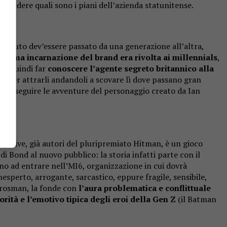
 vedere quali sono i piani dell’azienda statunitense.
nosciuto dev’essere passato da una generazione all’altra,
’ultima incarnazione del brand era rivolta ai millennials
,
 è quindi far
conoscere l’agente segreto britannico alla
le
per attrarli andandoli a scovare lì dove passano gran
a per seguire le avventure del personaggio creato da Ian
eractive, già autori del pluripremiato Hitman, è un gioco
di Bond al nuovo pubblico: la storia infatti parte con il
nno ad entrare nell’MI6, organizzazione in cui dovrà
inesperto, arrogante, sarcastico, eppure fragile, sensibile,
rosman, la fonde con
l’aura problematica e conflittuale
orità e l’emotivo tipica degli eroi della Gen Z
(il Batman