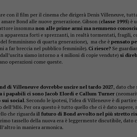
are con il film per il cinema che dirigerà Denis Villeneuve, tutt
 amare Bond alle nuove generazione. Gibson (
classe 1995
) è 
n attore insomma
non alle prime armi ma nemmeno conosci
in apparenza forti e sprezzanti, in realtà tormentati, fragili, 
ze del femminismo di quarta generazione), ma che è
pensato per
i a far breccia nel pubblico femminile).
Ci riesce?
Se guardia
 dall’uscita siamo intorno a 4 milioni di copie vendute)
si dire
ntano operazioni come queste.
nd di Villeneuve dovrebbe uscire nel tardo 2027
, dato che 
a i papabili ci sono Jacob Elordi e Callum Turner
(neomarit
 sui social
. Secondo le ipotesi, l’idea di Villeneuve è di parti
dell’MI6. Per ora questo è tutto quello che ci è dato sapere, m
ello che riguarda
il futuro di Bond avvolto nel più stretto ri
rimo tassello della nuova era è leggermente discutibile, dato 
ll’altro in maniera armonica.