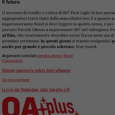
Il futuro
Il successo di vendite e critica di 007 First Light fa ben sper
aggiugendoci tratti tipici della mascolinità Gen Z a quanto 
impersoneranno Bond si deve leggere in questo senso, e per 
portato Patrick Gibson a impersonare 007 nel videogioco. Pe
al film
, che teoricamente dovrebbe uscire fra un anno ma di
prossime settimane.
In questi giorni
si stanno svolgendo i
p
uscite per grande e piccolo schermo
. Stay tuned.
Argomenti correlati:
gaming
James Bond
Il prossimo
Odyssey sancisce la caduta degli influencer
Da non perdere
La crisi dei thebordons: dalla tourette a OF