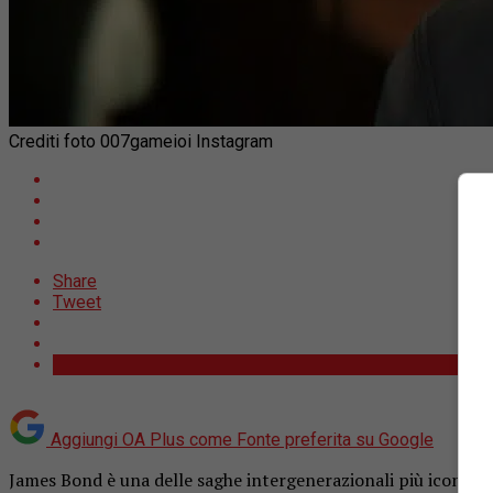
Crediti foto 007gameioi Instagram
Share
Tweet
Aggiungi OA Plus come
Fonte preferita su Google
James Bond è una delle saghe intergenerazionali più iconich