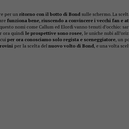
are per un
ritorno con il botto di Bond
sulle schermo. La scelt
pare
funziona bene
,
riuscendo a
convincere i vecchi fan e a
questo nomi come Callum ed Elordi vanno tenuti d’occhio: sar
r ora quindi
le prospettive sono rosee
, le uniche nubi all’o
 cui
per ora conosciamo solo regista e sceneggiatore
, un p
rovini
per la scelta del
nuovo volto di Bond
, e una volta s