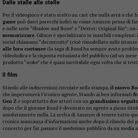
Dalle stalle alle stelle
Per il videogioco è stato scelto un cast che nulla avrà a che f
game
può darci parecchi indizi su come Amazon pensa di far
e nelle serie “Shadow and Bone” e “Dexter: Original Sin”; u
memorizzare
. Gibson è specializzato in maschili complessi: 
social chiamano “decostruito” (cioè rimodellato sulle istan
alle loro coetanee
(la saga di Bond ha sempre avuto problem
videoludica e la risposta entusiasta del pubblico (ad un mese
prodotto “woke” che è quasi inevitabile ogni volta che si te
Il film
Stando alle indiscrezioni circolate sulla stampa,
il nuovo Bo
che impersonerà l’iconico agente. Stando ai ben informati
fr
Gen Z
e soprattutto due attori con un
grandissimo seguito
dopo che il giovane Bond è diventato un agente a pieno titolo 
assolutamente nulla. La scelta di Amazon di tenere tutto qu
cronica mancanza d’informazioni anche dopo il rilascio del p
concerto per far passare il medesimo pubblico da un media a