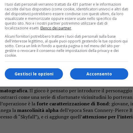
età degli anni 2020, trasformandola in crossmediale. Andiamo a
I tuoi dati personali verranno trattati da 431 partner e le informazioni
raccolte dal tuo dispositivo (come cookie, identificatori univoci e altri dati
del dispositivo) potrebbero essere condivise con questi ultimi, da loro
visualizzate e memorizzate oppure essere usate nello specifico da
questo sito. Noi e i nostri partner potremmo utilizzare dati di
brand transgenerazionale
, ossia un brand che per essere co
localizzazione esatti.
Elenco dei partner
.
n e rinnovandosi quel tanto che basta per attrarne di nuovi.
L
Alcuni fornitori potrebbero trattare i tuoi dati personali sulla base
sino Royal) fino
al 2021
(No Time To Die). La sfida per Amazon
dell'interesse legittimo, al quale puoi opporti gestendo le tue opzioni qui
sotto. Cerca un link in fondo a questa pagina o nel menu del sito per
 impersonare Bond, ma
serve una nuova strategia crossmedia
gestire o revocare il consenso nelle impostazioni della privacy e dei
g, social
. In questo quadro il cinema non è più il media guid
cookie.
torno dell’iconico agente.
Gestisci le opzioni
Acconsento
 Light
, è uscito un mese fa. Prodotto dai veterani della IO Int
ematografica
. Il gioco è pensato per introdurre il personaggio 
mostrarci come una serie di sfortunate vicissitudini lo portera
ll’operazione è la
forte caratterizzazione di Bond
: giovane, 
nnega la
mascolinità alpha
dell’epoca Sean Connery-Pierce B
esso di “Skyfall”), e ci aggiunge quell’
attenzione per l’interi