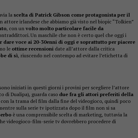
avia la
scelta di Patrick Gibson come protagonista per il
un attore irlandese che abbiamo già visto nel biopic “Tolkien”
uto
, con un
volto molto particolare facile da
contraddittori. Un maschile che non è certo quel che oggi i
 dare voce ai 20-30enni di oggi e soprattutto per piacere
mo le
ottime recensioni
date all’attore dalla critica
bbe di sì
, riuscendo nel contempo ad evitare l’etichetta di
sono iniziati in questi giorni i provini per scegliere l’attore
o di Dualipa), guarda caso
due fra gli attori preferiti della
re con la trama del film dalla fine del videogioco, quindi poco
entre sulla serie tv ipotizzata dopo il film non si sa
serbo
è una comprensibile scelta di marketing, tuttavia la
che videogioco-film-serie tv dovrebbero procedere di