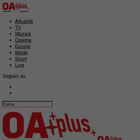
Attualità
TV
Musica
Cinema
Gossip
Moda
Sport
Live
Seguici su