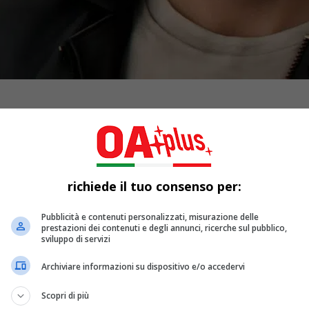
richiede il tuo consenso per:
Pubblicità e contenuti personalizzati, misurazione delle
prestazioni dei contenuti e degli annunci, ricerche sul pubblico,
sviluppo di servizi
Archiviare informazioni su dispositivo e/o accedervi
Scopri di più
e del cinema. Dopo un lungo e travagliato passaggio di conseg