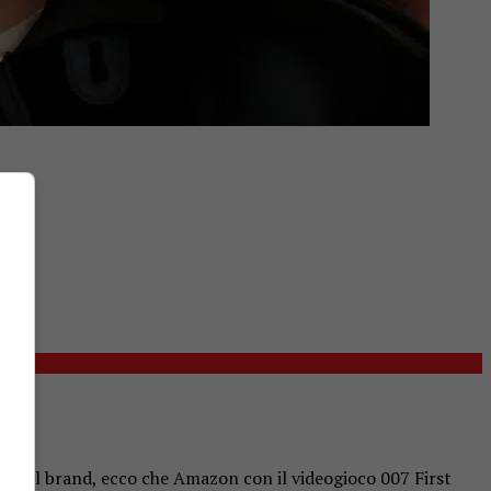
ne del brand, ecco che Amazon con il videogioco 007 First