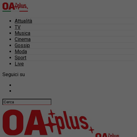
Attualità
TV
Musica
Cinema
Gossip
Moda
Sport
Live
Seguici su