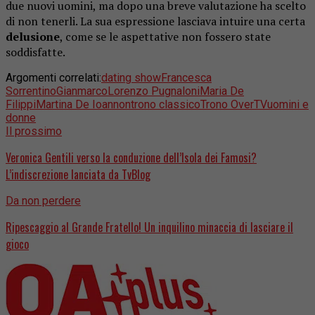
due nuovi uomini, ma dopo una breve valutazione ha scelto
di non tenerli. La sua espressione lasciava intuire una certa
delusione
, come se le aspettative non fossero state
soddisfatte.
Argomenti correlati:
dating show
Francesca
Sorrentino
Gianmarco
Lorenzo Pugnaloni
Maria De
Filippi
Martina De Ioannon
trono classico
Trono Over
TV
uomini e
donne
Il prossimo
Veronica Gentili verso la conduzione dell’Isola dei Famosi?
L’indiscrezione lanciata da TvBlog
Da non perdere
Ripescaggio al Grande Fratello! Un inquilino minaccia di lasciare il
gioco