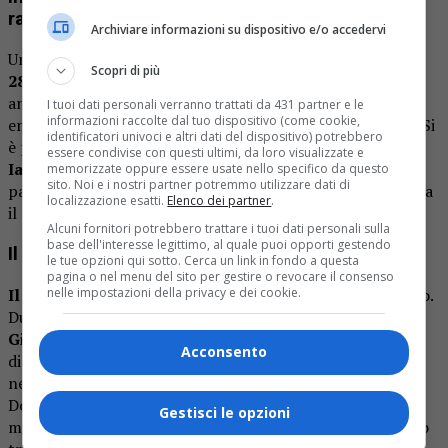
raccontato alcuni aneddoti del tronista
Archiviare informazioni su dispositivo e/o accedervi
Un momento particolare è stato l’arrivo di
un amico del
Scopri di più
28enne romano
in studio, che ha raccontato alcuni
aneddoti personali del tronista, contribuendo a far
I tuoi dati personali verranno trattati da 431 partner e le
informazioni raccolte dal tuo dispositivo (come cookie,
emergere un lato più spontaneo e autentico del ragazzo. Si
identificatori univoci e altri dati del dispositivo) potrebbero
è poi scoperto che per l’
ex corteggiatore di Martina De
essere condivise con questi ultimi, da loro visualizzate e
Iannon
sono arrivate oltre 8000 richieste di
memorizzate oppure essere usate nello specifico da questo
sito. Noi e i nostri partner potremmo utilizzare dati di
partecipazione, un numero impressionante che testimonia
localizzazione esatti.
Elenco dei partner
.
il grande interesse nei suoi confronti.
Alcuni fornitori potrebbero trattare i tuoi dati personali sulla
base dell'interesse legittimo, al quale puoi opporti gestendo
Il percorso in salita di Francesca
le tue opzioni qui sotto. Cerca un link in fondo a questa
pagina o nel menu del sito per gestire o revocare il consenso
Il percorso di Francesca
si è rivelato molto movimentato.
nelle impostazioni della privacy e dei cookie.
Durante la registrazione, è stato mostrato un video in cui
Gianluca
, uno dei suoi corteggiatori, si reca nel camerino
Acconsento
di Francesca per
chiarire i dubbi
che lei aveva espresso
nella puntata precedente riguardo al suo reale interesse.
Dopo una discussione, la tronista ha ammesso che i
Gestisci le opzioni
malintesi sono stati superati, ristabilendo un clima sereno