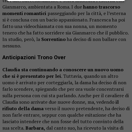
tra i due. Successivamente è stata mostrata l’esterna con
Gianmarco, ambientata a Roma. I due
hanno trascorso
momenti romantici
passeggiando per la città, e l’esterna
si è conclusa con un bacio appassionato. Francesca ha poi
fatto una videochiamata con sua nonna, un momento
tenero che ha fatto sorridere sia Gianmarco che il pubblico.
In studio, però, la
Sorrentino
ha deciso di non ballare con
nessuno.
Anticipazioni Trono Over
Claudia sta continuando a conoscere un nuovo uomo
che si è presentato per lei
. Tuttavia, quando un altro
uomo è arrivato per corteggiarla, la dama ha deciso di non
farlo scendere, spiegando che per ora vuole concentrarsi
sulla persona con cui sta parlando. Anche per il cavaliere di
Claudia sono arrivate due nuove donne, ma, vedendo
il
rifiuto della dama
verso il nuovo pretendente, ha deciso di
non farle entrare, seppur con qualche esitazione che ha
lasciato intendere che non fosse del tutto convinto della
sua scelta.
Barbara,
dal canto suo, ha ricevuto la visita di