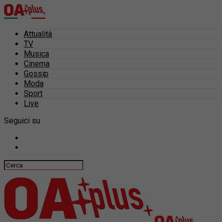
Attualità
TV
Musica
Cinema
Gossip
Moda
Sport
Live
Seguici su