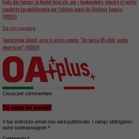
Isola dei Famosi, la finale! Ecco chi, per i bookmakers, vincerà il reality
condotto (probabilmente per l’ultimo anno) da Vladimir Luxuria
(VIDEO)
Da non perdere
Temptation Island, ecco la prima coppia: “Ho perso 85 chili, voglio
divertirmi” (VIDEO)
Clicca per commentare
Tu cosa ne pensi?
Il tuo indirizzo email non sarà pubblicato.
I campi obbligatori
sono contrassegnati
*
Commento
*