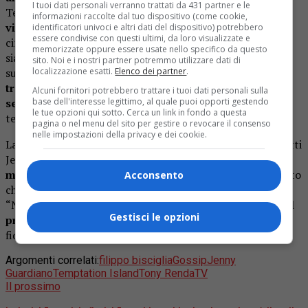
I tuoi dati personali verranno trattati da 431 partner e le
Temptation Island perchè
Tony non mi consente di
informazioni raccolte dal tuo dispositivo (come cookie,
vivere la mia vita
. Lui fa il DJ è sempre in giro, sempre
identificatori univoci e altri dati del dispositivo) potrebbero
essere condivise con questi ultimi, da loro visualizzate e
circondato da ragazze, per farvi capire chi è, quando ci
memorizzate oppure essere usate nello specifico da questo
siamo conosciuti,
tre ragazze avevano le chiavi di casa
sito. Noi e i nostri partner potremmo utilizzare dati di
localizzazione esatti.
Elenco dei partner
.
sua, tutte e tre. Ecco questo è Tony”. Lui è Tony, il
tremendo
della situazione, commenta:
“Così mi fai
Alcuni fornitori potrebbero trattare i tuoi dati personali sulla
base dell'interesse legittimo, al quale puoi opporti gestendo
sembrare un mostro però
… io ero una persona buona ai
le tue opzioni qui sotto. Cerca un link in fondo a questa
tempi…”.
pagina o nel menu del sito per gestire o revocare il consenso
nelle impostazioni della privacy e dei cookie.
La
fiducia
da parte di entrambi manca già da tempo, infatti
Jenny racconta: “Una ragazza mi contatta e inizia a
mandarmi le foto delle loro conversazioni
, lui ha scritto
Acconsento
che ‘
Bel culetto
’ alla foto della ragazza”.
Lui risponde
:
“Non l’ho scritto io… che
per caso era stato hackerato il
Gestisci le opzioni
profilo
”. Il video si conclude con Jenny che apostrofa il
fidanzato con “Sei un attore nato”.
Argomenti correlati:
filippo bisciglia
Gossip
Jenny
Guardiano
Temptation Island
Tony Renda
TV
Il prossimo