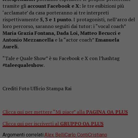
tramite gli
account Facebook e X:
le tre esibizioni più
‘acclamate’ da casa porteranno ai tre interpreti
rispettivamente
5, 3 e 1 punto
. I protagonisti, nell’arco del
loro percorso, saranno seguiti dai tutor: i “vocal coach”
Maria Grazia Fontana, Dada Loi, Matteo Becucci e
Antonio Mezzancella
e la “actor coach”
Emanuela
Aureli
.
“Tale e Quale Show” è su Facebook e X con l’hashtag
#taleequaleshow
.
Crediti Foto Ufficio Stampa Rai
Clicca qui per mettere “Mi piace” alla
PAGINA OA PLUS
Clicca qui per iscriverti al
GRUPPO OA PLUS
Argomenti correlati:
Alex Belli
Carlo Conti
Cristiano