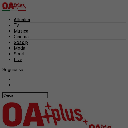
Attualità
TV
Musica
Cinema
Gossip
Moda
Sport
Live
Seguici su