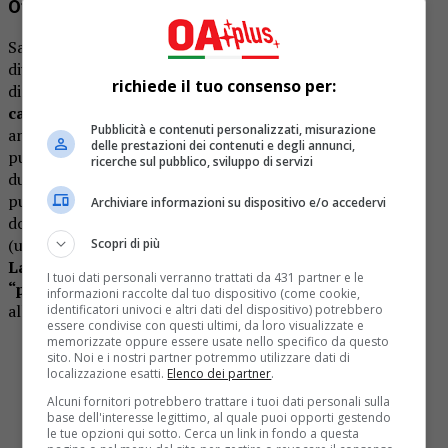
Otto puntate: ecco le prime esibizioni
Saranno
otto puntate
all’insegna della musica, del
divertimento e delle emozioni, per uno show entrato di
richiede il tuo consenso per:
diritto nella storia della televisione italiana, da sempre
campione d’ascolti
e tra i più commentati sui social che
Pubblicità e contenuti personalizzati, misurazione
anche quest’anno avranno grande importanza perché il
delle prestazioni dei contenuti e degli annunci,
pubblico da casa potrà interagire con il programma e
ricerche sul pubblico, sviluppo di servizi
dunque
decidere l’esito finale della gara
. Nella prima
puntata sono state assegnate le seguenti imitazioni ai
Archiviare informazioni su dispositivo e/o accedervi
dodici concorrenti scelti tra cui spiccano i nomi di
Scialpi
(un gran ritorno sulle scene ndr.),
Alex Belli, Ginevra
Scopri di più
Lamborghini e Pamela Prati
per essere stati
I tuoi dati personali verranno trattati da 431 partner e le
“protagonisti” di singolari vicende personali
anche
informazioni raccolte dal tuo dispositivo (come cookie,
all’interno del GFVip a cui hanno partecipato.
identificatori univoci e altri dati del dispositivo) potrebbero
essere condivise con questi ultimi, da loro visualizzate e
memorizzate oppure essere usate nello specifico da questo
In attesa di conoscerli meglio i nostri
sito. Noi e i nostri partner potremmo utilizzare dati di
protagonisti vi danno appuntamento a domani! 🤗
localizzazione esatti.
Elenco dei partner
.
Avete già scelto il vostro preferito? 💥
Alcuni fornitori potrebbero trattare i tuoi dati personali sulla
base dell'interesse legittimo, al quale puoi opporti gestendo
pic.twitter.com/5NhRfc9VQz
le tue opzioni qui sotto. Cerca un link in fondo a questa