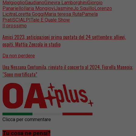
Malgioglio
Gaudiano
Ginevra Lamborghini
Giorgio
Panariello
Ilaria Mongiovì
Jasmine
Jo Squillo
Lorenzo
Licitra
Loretta Goggi
Maria teresa Ruta
Pamela
Prati
SCIALPI
Tale E Quale Show
Il prossimo
Amici 2023, anticipazioni prima puntata del 24 settembre: allievi,
ospiti. Mattia Zenzola in studio
Da non perdere
Una Nessuna Centomila, rinviato il concerto al 2024. Fiorella Mannoia:
“Sono mortificata”
Clicca per commentare
Tu cosa ne pensi?