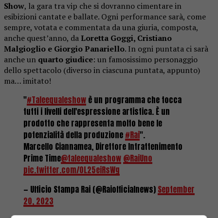
Show
, la gara tra vip che si dovranno cimentare in
esibizioni cantate e ballate. Ogni performance sarà, come
sempre, votata e commentata da una giuria, composta,
anche quest’anno, da
Loretta Goggi, Cristiano
Malgioglio e Giorgio Panariello
. In ogni puntata ci sarà
anche un
quarto giudice
: un famosissimo personaggio
dello spettacolo (diverso in ciascuna puntata, appunto)
ma… imitato!
"
#Taleequaleshow
è un programma che tocca
tutti i livelli dell'espressione artistica. È un
prodotto che rappresenta molto bene le
potenzialità della produzione
#Rai
".
Marcello Ciannamea, Direttore Intrattenimento
Prime Time
@taleequaleshow
@RaiUno
pic.twitter.com/0L25eiRsWg
— Ufficio Stampa Rai (@Raiofficialnews)
September
20, 2023