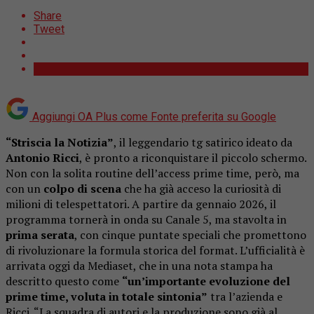
Share
Tweet
Aggiungi OA Plus come
Fonte preferita su Google
“Striscia la Notizia”
, il leggendario tg satirico ideato da
Antonio Ricci
, è pronto a riconquistare il piccolo schermo.
Non con la solita routine dell’access prime time, però, ma
con un
colpo di scena
che ha già acceso la curiosità di
milioni di telespettatori. A partire da gennaio 2026, il
programma tornerà in onda su Canale 5, ma stavolta in
prima serata
, con cinque puntate speciali che promettono
di rivoluzionare la formula storica del format.
L’ufficialità è
arrivata oggi da Mediaset, che in una nota stampa ha
descritto questo come
“un’importante evoluzione del
prime time, voluta in totale sintonia”
tra l’azienda e
Ricci. “La squadra di autori e la produzione sono già al