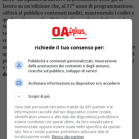
lavoro su un’edizione che, al 37° anno di programmazione,
offrirà al pubblico contenuti inediti, mantenendo i codici e
quello stile inconfondibile che hanno fatto di Striscia la
Notizia uno dei programmi più longevi e amati della
televisione italiana”, si legge nel comunicato.
Per la prima
volta nei suoi 37 anni di storia – dal debutto del 7
novembre 1988 –
Striscia lascerà la fascia pre-serale
per
richiede il tuo consenso per:
approdare in un orario più prestigioso, concedendosi spazi
più ampi per inchieste approfondite, sketch comici dilatati
Pubblicità e contenuti personalizzati, misurazione
delle prestazioni dei contenuti e degli annunci,
e una satira ancora più tagliente,
libera dai tempi stretti
ricerche sul pubblico, sviluppo di servizi
dell’access
.
Archiviare informazioni su dispositivo e/o accedervi
🚨 BREAKING NEWS 🚨
Da gennaio 2026 ritorna Striscia… IN PRIME TIME
Scopri di più
con
@EzioGreggio
e Enzo Iacchetti! Noi non
I tuoi dati personali verranno trattati da 431 partner e le
vediamo l’ora e voi? 🤩
informazioni raccolte dal tuo dispositivo (come cookie,
Leggi l’articolo al link:
identificatori univoci e altri dati del dispositivo) potrebbero
essere condivise con questi ultimi, da loro visualizzate e
https://t.co/WOqkh3NocC
#Striscialanotizia
memorizzate oppure essere usate nello specifico da questo
#EzioGreggio
#EnzinoIacchetti
sito. Noi e i nostri partner potremmo utilizzare dati di
localizzazione esatti.
Elenco dei partner
.
pic.twitter.com/CrIhgSyQOQ