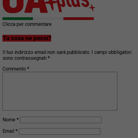
Clicca per commentare
Tu cosa ne pensi?
Il tuo indirizzo email non sarà pubblicato.
I campi obbligatori
sono contrassegnati
*
Commento
*
Nome
*
Email
*