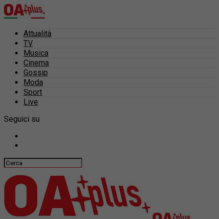
Attualità
TV
Musica
Cinema
Gossip
Moda
Sport
Live
Seguici su