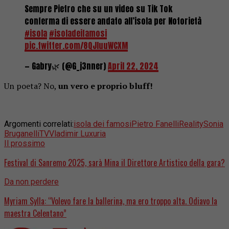
Sempre Pietro che su un video su Tik Tok
conferma di essere andato all’isola per Notorietà
#isola
#isoladeifamosi
pic.twitter.com/8QJluuWCXM
— Gabry🌿 (@G_j3nner)
April 22, 2024
Un poeta? No,
un vero e proprio bluff!
Argomenti correlati:
isola dei famosi
Pietro Fanelli
Reality
Sonia
Bruganelli
TV
Vladimir Luxuria
Il prossimo
Festival di Sanremo 2025, sarà Mina il Direttore Artistico della gara?
Da non perdere
Myriam Sylla: “Volevo fare la ballerina, ma ero troppo alta. Odiavo la
maestra Celentano”