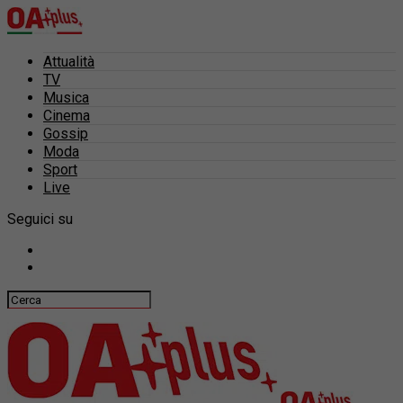
Attualità
TV
Musica
Cinema
Gossip
Moda
Sport
Live
Seguici su