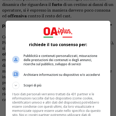
dinamica che riguardava il
furto
di un cestino ai danni di un
operatore, si è espresso in maniera davvero poco consona
ed
offensiva
contro il resto del cast.
Pietro accusa il gruppo: “Siete dei morti di fama”
Come i telespettatori avranno avuto modo di vedere,
Pietro, ieri sera (e non era la prima volta che lo faceva ndr.),
richiede il tuo consenso per:
si è rivolto al resto del gruppo in modo
saccente e
offensivo
, accusando i suoi compagni di avventura di
Pubblicità e contenuti personalizzati, misurazione
essere dei
‘morti di fame e di fama’
e di non avere voglia
delle prestazioni dei contenuti e degli annunci,
ricerche sul pubblico, sviluppo di servizi
di essere accostato a persone fin troppo distanti dal suo
modo di essere, senza che Vladimir prendesse la situazione
Archiviare informazioni su dispositivo e/o accedervi
in mano bacchettandolo per i toni fuori luogo. Ci ha
pensato, per fortuna,
Sonia Bruganelli
, opinionista di
Scopri di più
questa edizione, a
rimettere le cose al giusto posto
,
ricordando al naufrago che tanto lui, quanto il resto del
I tuoi dati personali verranno trattati da 431 partner e le
informazioni raccolte dal tuo dispositivo (come cookie,
cast, siano lì per soldi.
identificatori univoci e altri dati del dispositivo) potrebbero
essere condivise con questi ultimi, da loro visualizzate e
SONIA SBOTTA CONTRO PIETRO 🔥
#isola
memorizzate oppure essere usate nello specifico da questo
sito. Noi e i nostri partner potremmo utilizzare dati di