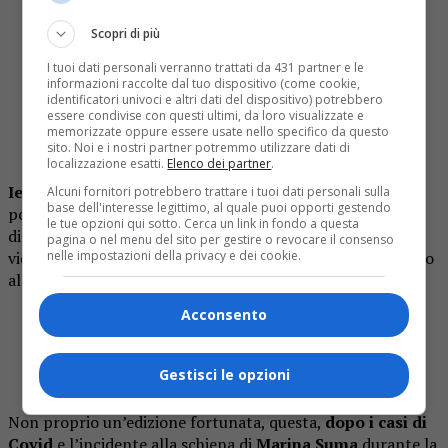
Io non credo che una persona in torto chieda di
far vedere i filmati e di esporsi così con accuse
Scopri di più
così gravi!!!
I tuoi dati personali verranno trattati da 431 partner e le
informazioni raccolte dal tuo dispositivo (come cookie,
Avrà pure sbagliato qualcosa ma io gli credo…
identificatori univoci e altri dati del dispositivo) potrebbero
pic.twitter.com/TNocfFaN9K
essere condivise con questi ultimi, da loro visualizzate e
memorizzate oppure essere usate nello specifico da questo
sito. Noi e i nostri partner potremmo utilizzare dati di
— Grazia🧘‍♀️ (@graziellalella1)
April 18, 2024
localizzazione esatti.
Elenco dei partner
.
Ieri sera, però,
Vladimir Luxuria, ha chiuso il caso con
Alcuni fornitori potrebbero trattare i tuoi dati personali sulla
base dell'interesse legittimo, al quale puoi opporti gestendo
poche parole ed il diniego di mostrare le immagini a
le tue opzioni qui sotto. Cerca un link in fondo a questa
disposizione. Poco fa, poi, il ritiro di Di Napoli, che in un
pagina o nel menu del sito per gestire o revocare il consenso
nelle impostazioni della privacy e dei cookie.
video post uscita ha
specificato
che il gesto è stato dovuto
alla stanchezza e ha chiesto scusa agli italiani.
Acconsento
Peppe ha deciso di ritirarsi dall’
#Isola
pic.twitter.com/Aj6JLEIwwt
Gestisci le opzioni
— 𝐂𝐮𝐜𝐮 💕🎶 🐢 (@ilbreano)
April 19, 2024
Non proprio un’edizione fortunata, questa,
dopo i casi di
Covid
e l’incidente alla schiena di
Marina Suma
durante la