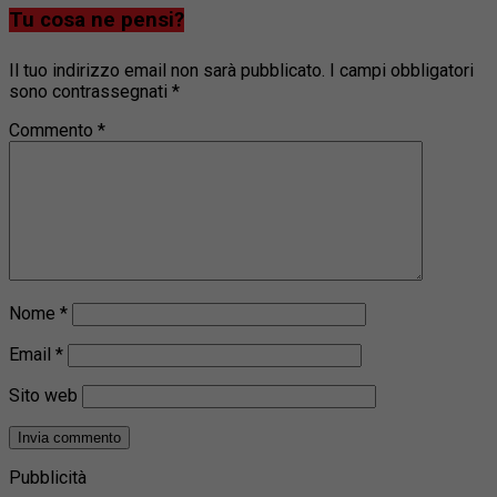
Tu cosa ne pensi?
Il tuo indirizzo email non sarà pubblicato.
I campi obbligatori
sono contrassegnati
*
Commento
*
Nome
*
Email
*
Sito web
Pubblicità