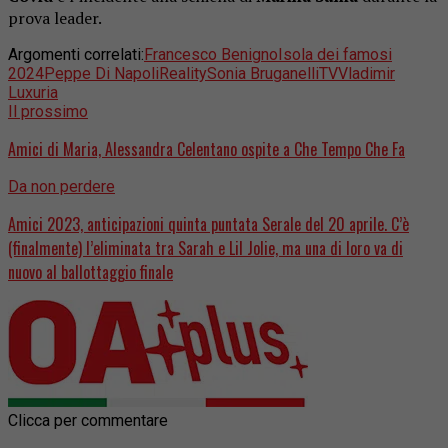
prova leader.
Argomenti correlati:
Francesco Benigno
Isola dei famosi
2024
Peppe Di Napoli
Reality
Sonia Bruganelli
TV
Vladimir
Luxuria
Il prossimo
Amici di Maria, Alessandra Celentano ospite a Che Tempo Che Fa
Da non perdere
Amici 2023, anticipazioni quinta puntata Serale del 20 aprile. C’è
(finalmente) l’eliminata tra Sarah e Lil Jolie, ma una di loro va di
nuovo al ballottaggio finale
Clicca per commentare