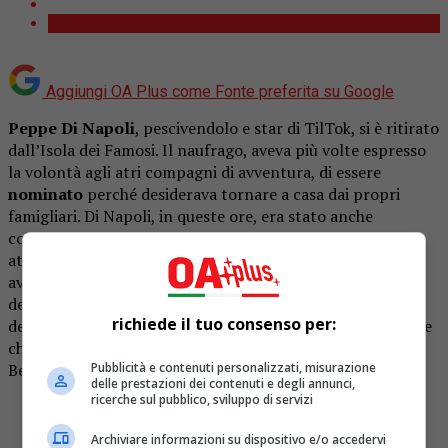
Aggiungi OA Plus come
Fonte preferita su Google
Peppe Di Napoli
, pescivendolo e star di TilTok, si è ritirato
dall’Isola dei Famosi. Il naufrago, aveva più volte espresso
la volontà agli atri compagni di avventura, di essere
nominato
perché desiderava tornare a casa dai propri
famigliari. Di Napoli, in queste ore, era stato anche
coinvolto in una presunta lite con
Francesco Benigno
,
attore siciliano, il quale, con alcuni video su Instagram,
aveva denunciato scorrettezze nei suoi riguardi da parte
della produzione, chiedendo che la stessa fornisse i video
richiede il tuo consenso per:
della litigata con il pescivendolo e con
Artur Dainese
. Lite
che, secondo il comunicato ufficiale, avrebbe escluso
Pubblicità e contenuti personalizzati, misurazione
Benigno dal reality.
delle prestazioni dei contenuti e degli annunci,
ricerche sul pubblico, sviluppo di servizi
Voi da che parte state???
Archiviare informazioni su dispositivo e/o accedervi