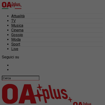
Attualità
TV
Musica
Cinema
Gossip
Moda
Sport
Live
Seguici su