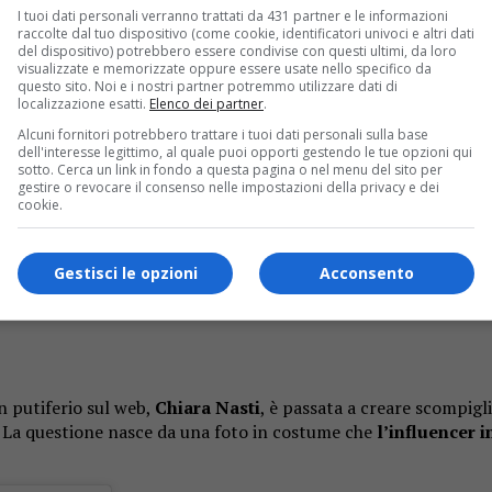
I tuoi dati personali verranno trattati da 431 partner e le informazioni
raccolte dal tuo dispositivo (come cookie, identificatori univoci e altri dati
del dispositivo) potrebbero essere condivise con questi ultimi, da loro
visualizzate e memorizzate oppure essere usate nello specifico da
questo sito. Noi e i nostri partner potremmo utilizzare dati di
localizzazione esatti.
Elenco dei partner
.
Alcuni fornitori potrebbero trattare i tuoi dati personali sulla base
dell'interesse legittimo, al quale puoi opporti gestendo le tue opzioni qui
sotto. Cerca un link in fondo a questa pagina o nel menu del sito per
gestire o revocare il consenso nelle impostazioni della privacy e dei
cookie.
Gestisci le opzioni
Acconsento
n putiferio sul web,
Chiara Nasti
, è passata a creare scompigl
ta. La questione nasce da una foto in costume che
l’influencer i