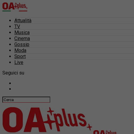
Attualità
TV
Musica
Cinema
Gossip
Moda
Sport
Live
Seguici su