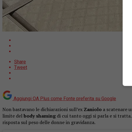
Share
Tweet
Aggiungi OA Plus come
Fonte preferita su Google
Non bastavano le dichiarazioni sull’ex
Zaniolo
a scatenare u
limite del
body shaming
di cui tanto oggi si parla e si trat
risposta sul peso delle donne in gravidanza.