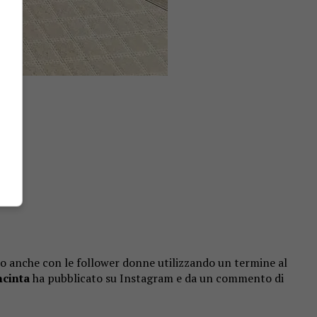
io anche con le follower donne utilizzando un termine al
ncinta
ha pubblicato su Instagram e da un commento di