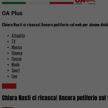
OA Plus
Chiara Nasti ci ricasca! Ancora putiferio sul web per alcune dich
Attualità
TV
Musica
Cinema
Gossip
Moda
Sport
Live
Gossip
Chiara Nasti ci ricasca! Ancora putiferio su