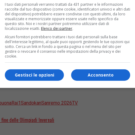
 spettatori nella prima serata del 1° dicembre – voci insistenti
I tuoi dati personali verranno trattati da 431 partner e le informazioni
ttore artistico Carlo Conti. L’indiscrezione, emersa nel progr
raccolte dal tuo dispositivo (come cookie, identificatori univoci e altri dati
del dispositivo) potrebbero essere condivise con questi ultimi, da loro
re emerse nella giornata di ieri, che riguarderebbero la presen
visualizzate e memorizzate oppure essere usate nello specifico da
questo sito. Noi e i nostri partner potremmo utilizzare dati di
 potrebbe includere Yaman
localizzazione esatti.
Elenco dei partner
.
Alcuni fornitori potrebbero trattare i tuoi dati personali sulla base
e su Sanremo 2026 arriva come un fulmine a ciel sereno
. 
dell'interesse legittimo, al quale puoi opporti gestendo le tue opzioni qui
sotto. Cerca un link in fondo a questa pagina o nel menu del sito per
e pronto a guidare per il
terzo anno consecutivo
la kermesse 
gestire o revocare il consenso nelle impostazioni della privacy e dei
tivata dal bisogno di “rinnovare il pubblico giovane e intern
cookie.
nali
.
Carlo Conti ha già rivoluzionato il Festival annunciando u
rock, Tredici Pietro (figlio di Gianni Morandi), Arisa, Levante
Gestisci le opzioni
Acconsento
enomeno culturale.
E se l’Ariston lo chiamasse?
La Tigre dell
 buona
Rai1
Sandokan
Sanremo 2026
TV
 fine delle Olimpiadi Invernali