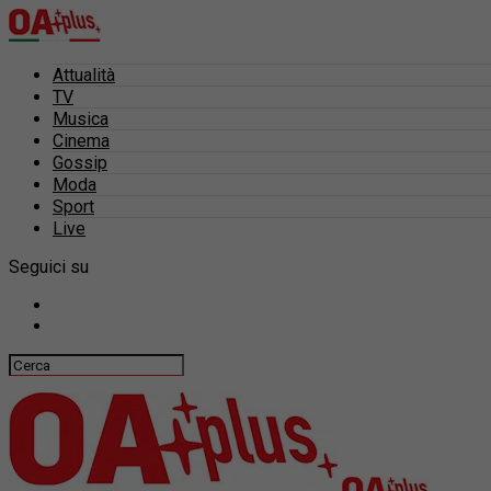
Attualità
TV
Musica
Cinema
Gossip
Moda
Sport
Live
Seguici su