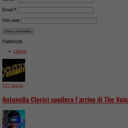
Email
*
Sito web
Pubblicità
Ultime
TV
1 ora fa
Antonella Clerici spoilera l’arrivo di The Voic