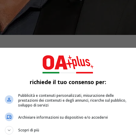
richiede il tuo consenso per:
Pubblicità e contenuti personalizzati, misurazione delle
prestazioni dei contenuti e degli annunci, ricerche sul pubblico,
sviluppo di servizi
Archiviare informazioni su dispositivo e/o accedervi
Scopri di più
schermo, ma anche il mitico palco del Teatro Ariston. Dopo il