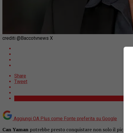
crediti @Baccotvnews X
Share
Tweet
Aggiungi OA Plus come
Fonte preferita su Google
Can Yaman
potrebbe presto conquistare non solo il piccolo 