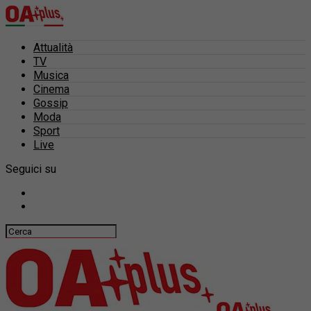
Attualità
TV
Musica
Cinema
Gossip
Moda
Sport
Live
Seguici su