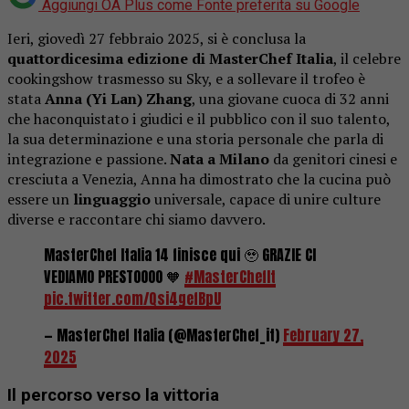
Aggiungi OA Plus come
Fonte preferita su Google
Ieri,
giovedì
27
febbraio
2025,
si
è
conclusa
la
quattordicesima
edizione
di
MasterChef
Italia
,
il
celebre
cooking
show
trasmesso
su
Sky,
e
a
sollevare
il
trofeo
è
stata
Anna
(Yi
Lan)
Zhang
,
una
giovane
cuoca
di
32
anni
che
ha
conquistato
i
giudici
e
il
pubblico
con
il
suo
talento,
la
sua
determinazione
e
una
storia
personale
che
parla
di
integrazione
e
passione.
Nata
a
Milano
da
genitori
cinesi
e
cresciuta
a
Venezia,
Anna
ha
dimostrato
che
la
cucina
può
essere
un
linguaggio
universale,
capace
di
unire
culture
diverse
e
raccontare
chi
siamo
davvero.
MasterChef Italia 14 finisce qui 🥹 GRAZIE CI
VEDIAMO PRESTOOOO 🧡
#MasterChefIt
pic.twitter.com/Qsi4gefBpU
— MasterChef Italia (@MasterChef_it)
February 27,
2025
Il percorso verso la vittoria