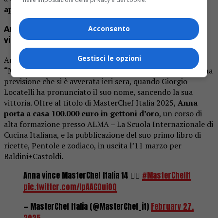
approfondito
della tradizione europea.
Anna Zhag prima del programma:
“Mi sono già
Acconsento
vista sotto una pioggia di coriandoli”
Gestisci le opzioni
Anna aveva confessato prima dell’inizio del programma:
“Mi sono già vista sotto una pioggia di coriandoli”
. Una
previsione che si è avverata ieri sera, quando Giorgio
Locatelli ha pronunciato il suo nome, sancendo la sua
vittoria. Oltre al titolo di MasterChef Italia 2025,
Anna
porta a casa 100.000 euro in gettoni d’oro
, un corso di
alta formazione presso ALMA – La Scuola Internazionale di
Cucina Italiana, e la pubblicazione del suo primo libro di
ricette,
Pentole e zodiaco
, in uscita l’11 marzo per
Baldini+Castoldi.
Anna vince MasterChef Italia 14 ❤️‍🔥
#MasterChefIt
pic.twitter.com/lpAAC0ui0Q
— MasterChef Italia (@MasterChef_it)
February 27,
2025