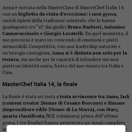
Anna è entrata nella MasterClass di
MasterChef Italia 14
con un
biglietto da visita d’eccezione: i suoi gyoza
,
ravioli ripieni della tradizione orientale, che le hanno
guadagnato tre “sì” dai giudici
Bruno Barbieri, Antonino
Cannavacciuolo e Giorgio Locatelli.
Da quel momento, il
suo percorso è stato un crescendo di emozioni e piatti
memorabili. Competitiva, con una leadership naturale e
un’energia contagiosa,
Anna si è distinta non solo per la
tecnica
, ma anche per la capacità di infondere nei suoi
piatti un’identità unica, frutto del suo vissuto tra Italia e
Cina.
MasterChef Italia 14, la finale
La finale è stata un testa a
testa avvincente tra Anna, Jack
(content creator 26enne di Cesano Boscone) e Simone
(imprenditore edile 35enne di La Morra), con Mary,
quarta classificata
,淘汰 (eliminata) prima dell’ultima
prova. I tre finalisti hanno presentato un menù completo
in quattro portate, ma è stato quello di Anna a convincere