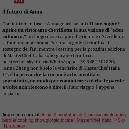
Il futuro di Anna
Con il titolo in tasca, Anna guarda avanti.
Il suo sogno?
Aprire un ristorante che rifletta la sua visione di “eden
culinario,”
un luogo dove i sapori d’Oriente e d’Occidente
si fondono in armonia. Per ora, si gode il trionfo e il
sostegno dei fan, mentre i casting per la prossima edizione
di
MasterChef Italia
sono già aperti (info su
masterchef.sky.it o via WhatsApp al +39 348 1501820).
Anna Zhang non è solo la vincitrice di
MasterChef Italia
14
:
è la prova che la cucina è arte, identità e,
soprattutto, un modo per comunicare ciò che le parole
a volte non riescono a dire
.
E il suo viaggio è appena
iniziato.
Argomenti correlati:
Anna Zhang
Antonino Cannavacciuolo
bruno
barbieri
cooking show
giorgio locatelli
MasterChef Italia 14
Sky
Il prossimo