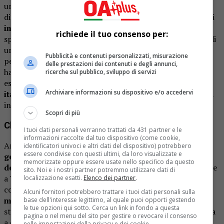
unanimemente i giudici. Il suo progetto, intitolato
L’Eden
di YilAnna
, ha raccontato una visione personale:
“Un’oasi
in cui ritrovare il benessere attraverso il cibo,”
ha
richiede il tuo consenso per:
spiegato. “Voglio esprimere l’unione dei miei sapori, figli di
un incontro tra culture diverse, per ricreare un equilibrio
Pubblicità e contenuti personalizzati, misurazione
perfetto.” Un menù che non solo ha deliziato il palato, ma
delle prestazioni dei contenuti e degli annunci,
ha anche
toccato il cuore
, incarnando il suo mantra:
ricerche sul pubblico, sviluppo di servizi
essere
“troppo cinese per essere italiana e troppo
Archiviare informazioni su dispositivo e/o accedervi
italiana per essere cinese,”
e trasformare questa dualità
in forza.
Scopri di più
Chi è Anna Zhang?
I tuoi dati personali verranno trattati da 431 partner e le
informazioni raccolte dal tuo dispositivo (come cookie,
Anna (Yi Lan) Zhang è nata a Milano nel 1993,
figlia di
identificatori univoci e altri dati del dispositivo) potrebbero
essere condivise con questi ultimi, da loro visualizzate e
genitori emigrati dalla Cina per sfuggire alla politica
memorizzate oppure essere usate nello specifico da questo
del figlio unico
. Dopo un’infanzia e adolescenza trascorse
sito. Noi e i nostri partner potremmo utilizzare dati di
a Venezia, è tornata nel capoluogo lombardo per studiare
localizzazione esatti.
Elenco dei partner
.
comunicazione della moda, lavorando poi come
sales
Alcuni fornitori potrebbero trattare i tuoi dati personali sulla
manager in boutique di lusso
. Ma la cucina è sempre
base dell'interesse legittimo, al quale puoi opporti gestendo
le tue opzioni qui sotto. Cerca un link in fondo a questa
stata il suo vero amore, un’eredità materna che l’ha spinta
pagina o nel menu del sito per gestire o revocare il consenso
a esplorare i sapori orientali, arricchiti da uno
studio
nelle impostazioni della privacy e dei cookie.