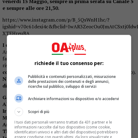
venerdì 15 Maggio, sempre in prima serata su Canale 5
e sempre alle ore 21,30.
https://www.instagram.com/p/B_5QsWnH1hc/?
igshid=v70c61dexi4c&fbclid=IwAR3ZeocOu0JmAtCSxtj0ld
XTEHreuBA
I concorrenti
, che verranno accompagnati dal Direttore
Artistico,
Giuliano Peparini
, come già anticipato tempo
fa, sono ex ragazzi amiciani, ma anche artisti in cerca di
richiede il tuo consenso per:
riscatto come
Michele Bravi e un idolo dei teenager
come Random
(che ha spopolato su YouTube con Chiasso).
Pubblicità e contenuti personalizzati, misurazione
Nello specifico avremo questi artisti che verranno
delle prestazioni dei contenuti e degli annunci,
divisi in due squadre:
ricerche sul pubblico, sviluppo di servizi
Gaia
(Vincitrice Amici 19)
Archiviare informazioni su dispositivo e/o accedervi
Alberto
Urso (Vincitore Amici 18)
Irama
(Vincitore Amici 17)
Scopri di più
Michele Bravi
(Vincitore X Factor 7)
I tuoi dati personali verranno trattati da 431 partner e le
Andreas Müller
(Vincitore Amici 16)
informazioni raccolte dal tuo dispositivo (come cookie,
The Kolors
(Vincitori Amici 14)
identificatori univoci e altri dati del dispositivo) potrebbero
essere condivise con questi ultimi, da loro visualizzate e
Javier Rojas
(Vincitore Categoria Ballo Amici 19)