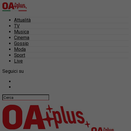
Attualità
TV
Musica
Cinema
Gossip
Moda
Sport
Live
Seguici su