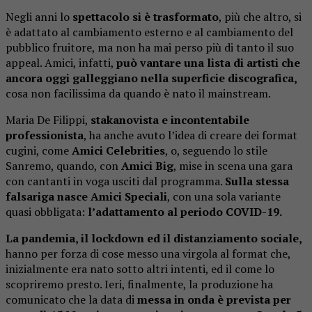
Negli anni lo
spettacolo si è trasformato
, più che altro, si
è adattato al cambiamento esterno e al cambiamento del
pubblico fruitore, ma non ha mai perso più di tanto il suo
appeal. Amici, infatti,
può vantare una lista di artisti che
ancora oggi galleggiano nella superficie discografica,
cosa non facilissima da quando è nato il mainstream.
Maria De Filippi,
stakanovista e incontentabile
professionista
, ha anche avuto l’idea di creare dei format
cugini, come
Amici Celebrities
, o, seguendo lo stile
Sanremo, quando, con
Amici Big
, mise in scena una gara
con cantanti in voga usciti dal programma.
Sulla stessa
falsariga nasce Amici Speciali
, con una sola variante
quasi obbligata:
l’adattamento al periodo COVID-19.
La pandemia, il lockdown ed il distanziamento sociale,
hanno per forza di cose messo una virgola al format che,
inizialmente era nato sotto altri intenti, ed il come lo
scopriremo presto. Ieri, finalmente, la produzione ha
comunicato che la data di
messa in onda è prevista per