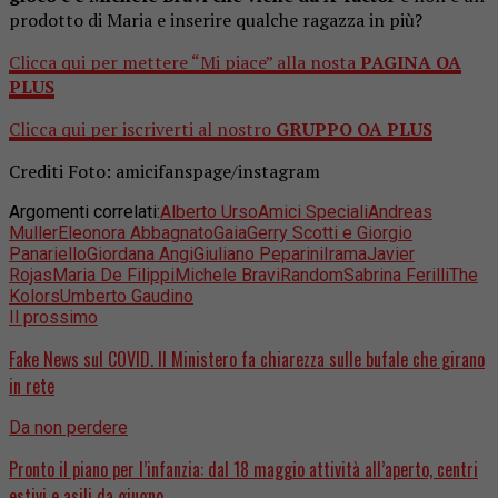
prodotto di Maria e inserire qualche ragazza in più?
Clicca qui per mettere “Mi piace” alla nosta
PAGINA OA
PLUS
Clicca qui per iscriverti al nostro
GRUPPO OA PLUS
Crediti Foto: amicifanspage/instagram
Argomenti correlati:
Alberto Urso
Amici Speciali
Andreas
Muller
Eleonora Abbagnato
Gaia
Gerry Scotti e Giorgio
Panariello
Giordana Angi
Giuliano Peparini
Irama
Javier
Rojas
Maria De Filippi
Michele Bravi
Random
Sabrina Ferilli
The
Kolors
Umberto Gaudino
Il prossimo
Fake News sul COVID. Il Ministero fa chiarezza sulle bufale che girano
in rete
Da non perdere
Pronto il piano per l’infanzia: dal 18 maggio attività all’aperto, centri
estivi e asili da giugno