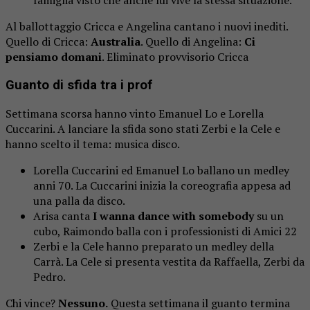
famiglia visto che anche lui vive la stessa situazione.
Al ballottaggio Cricca e Angelina cantano i nuovi inediti.
Quello di Cricca:
Australia
. Quello di Angelina:
Ci
pensiamo domani
. Eliminato provvisorio Cricca
Guanto di sfida tra i prof
Settimana scorsa hanno vinto Emanuel Lo e Lorella
Cuccarini. A lanciare la sfida sono stati Zerbi e la Cele e
hanno scelto il tema: musica disco.
Lorella Cuccarini ed Emanuel Lo ballano un medley
anni 70. La Cuccarini inizia la coreografia appesa ad
una palla da disco.
Arisa canta
I wanna dance with somebody
su un
cubo, Raimondo balla con i professionisti di Amici 22
Zerbi e la Cele hanno preparato un medley della
Carrà. La Cele si presenta vestita da Raffaella, Zerbi da
Pedro.
Chi vince?
Nessuno.
Questa settimana il guanto termina