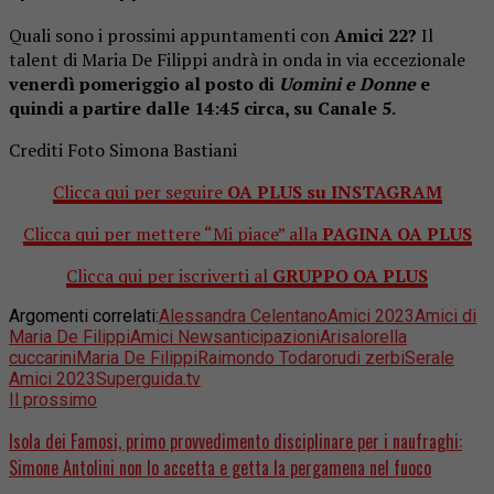
Quali sono i prossimi appuntamenti con
Amici 22?
Il
talent di Maria De Filippi andrà in onda in via eccezionale
venerdì pomeriggio al posto di
Uomini e Donne
e
quindi a partire dalle 14:45 circa, su Canale 5.
Crediti Foto Simona Bastiani
Clicca qui per seguire
OA PLUS su INSTAGRAM
Clicca qui per mettere “Mi piace” alla
PAGINA OA PLUS
Clicca qui per iscriverti al
GRUPPO OA PLUS
Argomenti correlati:
Alessandra Celentano
Amici 2023
Amici di
Maria De Filippi
Amici News
anticipazioni
Arisa
lorella
cuccarini
Maria De Filippi
Raimondo Todaro
rudi zerbi
Serale
Amici 2023
Superguida.tv
Il prossimo
Isola dei Famosi, primo provvedimento disciplinare per i naufraghi:
Simone Antolini non lo accetta e getta la pergamena nel fuoco