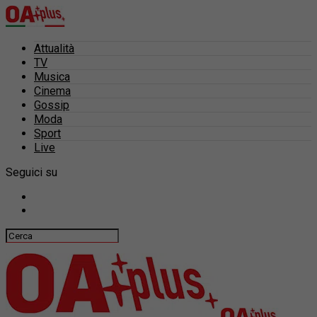
Attualità
TV
Musica
Cinema
Gossip
Moda
Sport
Live
Seguici su