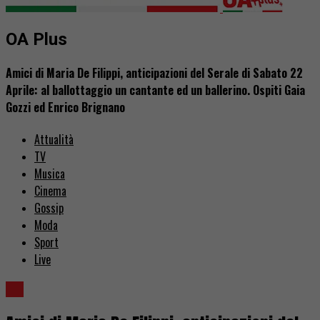
OA Plus
Amici di Maria De Filippi, anticipazioni del Serale di Sabato 22
Aprile: al ballottaggio un cantante ed un ballerino. Ospiti Gaia
Gozzi ed Enrico Brignano
Attualità
TV
Musica
Cinema
Gossip
Moda
Sport
Live
TV