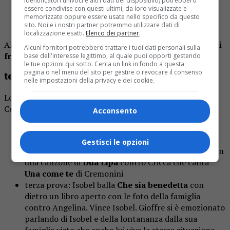
identificatori univoci e altri dati del dispositivo) potrebbero
Candiman
dell’Aguilera
essere condivise con questi ultimi, da loro visualizzate e
terza prova: Cricca contro Mattia, vince Cricca che
memorizzate oppure essere usate nello specifico da questo
canta
Fai rumore
.
sito. Noi e i nostri partner potremmo utilizzare dati di
localizzazione esatti.
Elenco dei partner
.
Al ballottaggio finiscono Mattia e Wax e Mattia balla
Tutti
Alcuni fornitori potrebbero trattare i tuoi dati personali sulla
frutti.
base dell'interesse legittimo, al quale puoi opporti gestendo
le tue opzioni qui sotto. Cerca un link in fondo a questa
pagina o nel menu del sito per gestire o revocare il consenso
terza manche: le varie sfide
nelle impostazioni della privacy e dei cookie.
Lorella Cuccarini ed Emanul Lo sfidano Zerby e la
Celentano
Acconsento
prima prova: guanto di sfida sexy Maddalena contro
Isobel, vince Maddalena
Gestisci le opzioni
seconda prova: Aaron contro Cricca, vince Aaron con
una canzone di
Dua Lipa
contro Cricca che canta
Una come te
di Cremonini
terza prova: Isobel balla
Che sia benedetta
con
dietro un libro aperto con le foto della famiglia
contro Angelina. Vince Isobel. Gioffre si è emozionato
parlando di Isobel e della lontananza dalla sua