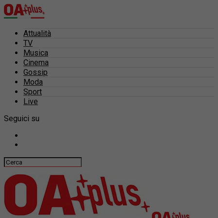
Attualità
TV
Musica
Cinema
Gossip
Moda
Sport
Live
Seguici su