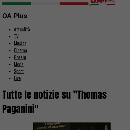
OA Plus
Attualità
TV
Musica
Cinema
Gossip
Moda
Sport
Live
Tutte le notizie su "Thomas
Paganini"