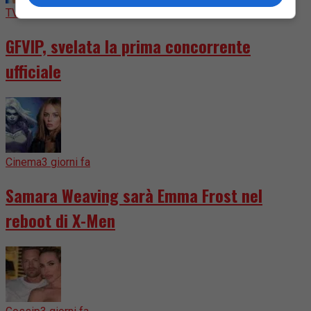
TV
2 giorni fa
GFVIP, svelata la prima concorrente
ufficiale
Cinema
3 giorni fa
Samara Weaving sarà Emma Frost nel
reboot di X-Men