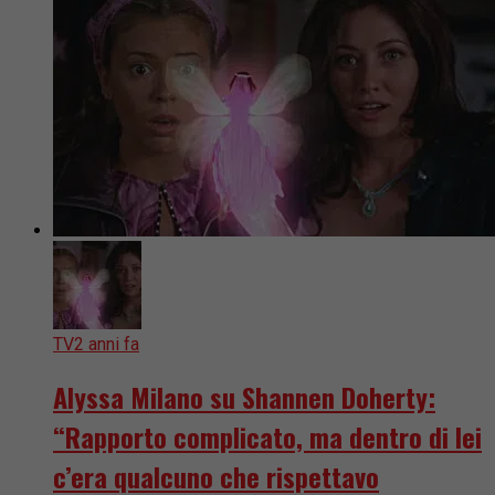
TV
2 anni fa
Alyssa Milano su Shannen Doherty:
“Rapporto complicato, ma dentro di lei
c’era qualcuno che rispettavo