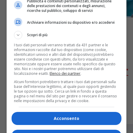
Pubblicità e contenuti personalizzati, misurazione
delle prestazioni dei contenuti e degli annunci,
ricerche sul pubblico, sviluppo di servizi
Archiviare informazioni su dispositivo e/o accedervi
Scopri di più
I tuoi dati personali verranno trattati da 431 partner e le
Gossip
3 anni fa
informazioni raccolte dal tuo dispositivo (come cookie,
identificatori univoci e altri dati del dispositivo) potrebbero
Shannen Doherty in lacrime:
essere condivise con questi ultimi, da loro visualizzate e
memorizzate oppure essere usate nello specifico da questo
“Combatto per la mia vita ogni giorno”
sito. Noi e i nostri partner potremmo utilizzare dati di
localizzazione esatti.
Elenco dei partner
.
(VIDEO)
Alcuni fornitori potrebbero trattare i tuoi dati personali sulla
base dell'interesse legittimo, al quale puoi opporti gestendo
le tue opzioni qui sotto. Cerca un link in fondo a questa
La protagonista di Beverly Hills 90210, che ha anche
pagina o nel menu del sito per gestire o revocare il consenso
nelle impostazioni della privacy e dei cookie.
da poco divorziato dal marito dopo 11 anni di
matrimonio, ha ricevuto una standing ovation
durante i...
Acconsento