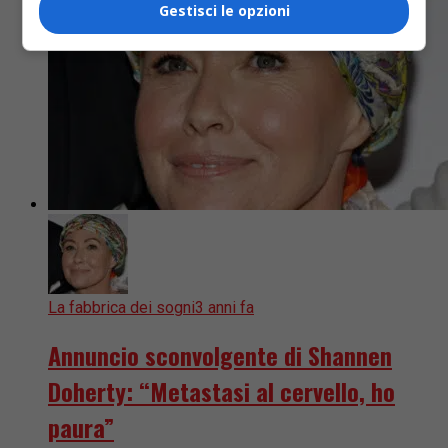
Gestisci le opzioni
La fabbrica dei sogni
3 anni fa
Annuncio sconvolgente di Shannen
Doherty: “Metastasi al cervello, ho
paura”