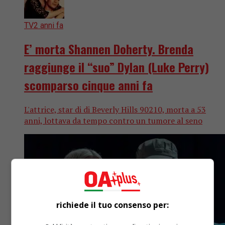
TV
2 anni fa
E’ morta Shannen Doherty. Brenda
raggiunge il “suo” Dylan (Luke Perry)
scomparso cinque anni fa
L'attrice, star di di Beverly Hills 90210, morta a 53
anni, lottava da tempo contro un tumore al seno
richiede il tuo consenso per: