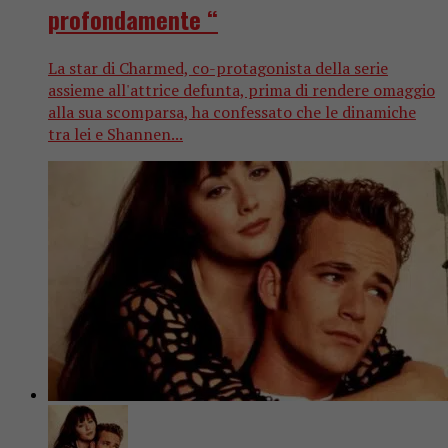
profondamente “
La star di Charmed, co-protagonista della serie
assieme all'attrice defunta, prima di rendere omaggio
alla sua scomparsa, ha confessato che le dinamiche
tra lei e Shannen...