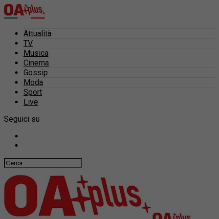
Attualità
TV
Musica
Cinema
Gossip
Moda
Sport
Live
Seguici su