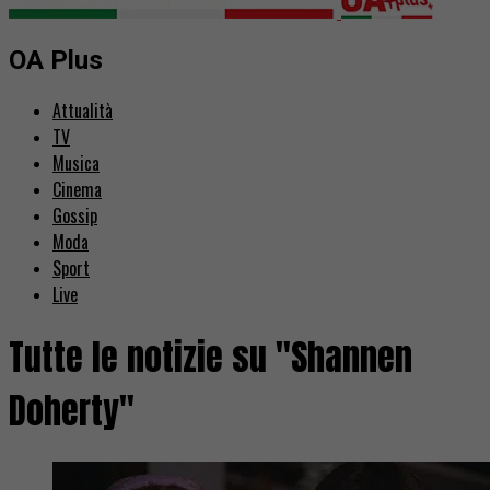
OA Plus
Attualità
TV
Musica
Cinema
Gossip
Moda
Sport
Live
Tutte le notizie su "Shannen
Doherty"