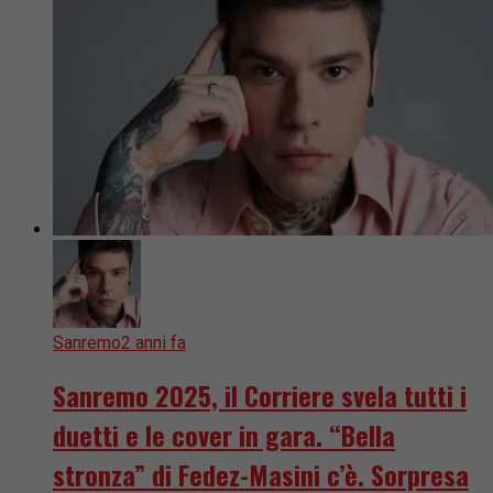
Sanremo
2 anni fa
Sanremo 2025, il Corriere svela tutti i
duetti e le cover in gara. “Bella
stronza” di Fedez-Masini c’è. Sorpresa