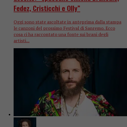
Fedez, Cristicchi e Olly”
Oggi sono state ascoltate in anteprima dalla stampa
le canzoni del prossimo Festival di Sanremo. Ecco
cosa ci ha raccontato una fonte sui brani degli
artisti...