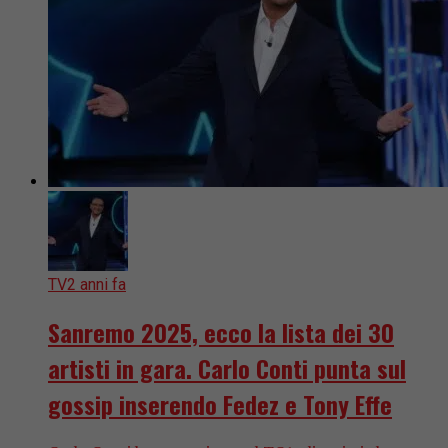
TV
2 anni fa
Sanremo 2025, ecco la lista dei 30
artisti in gara. Carlo Conti punta sul
gossip inserendo Fedez e Tony Effe