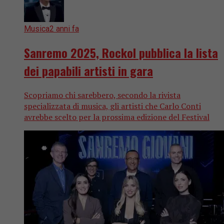
Musica
2 anni fa
Sanremo 2025, Rockol pubblica la lista
dei papabili artisti in gara
Scopriamo chi sarebbero, secondo la rivista
specializzata di musica, gli artisti che Carlo Conti
avrebbe scelto per la prossima edizione del Festival