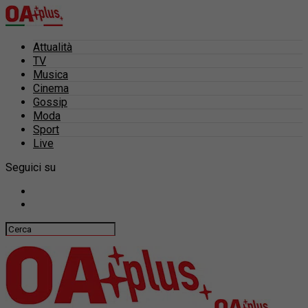
Attualità
TV
Musica
Cinema
Gossip
Moda
Sport
Live
Seguici su