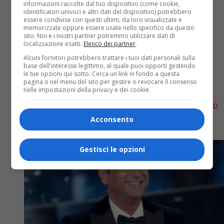
informazioni raccolte dal tuo dispositivo (come cookie,
identificatori univoci e altri dati del dispositivo) potrebbero
essere condivise con questi ultimi, da loro visualizzate e
memorizzate oppure essere usate nello specifico da questo
sito. Noi e i nostri partner potremmo utilizzare dati di
Musica
2 anni fa
localizzazione esatti.
Elenco dei partner
.
Sanremo Giovani, ecco chi sono i
Alcuni fornitori potrebbero trattare i tuoi dati personali sulla
base dell'interesse legittimo, al quale puoi opporti gestendo
le tue opzioni qui sotto. Cerca un link in fondo a questa
finalisti
pagina o nel menu del sito per gestire o revocare il consenso
nelle impostazioni della privacy e dei cookie.
I 6 artisti che hanno passato la semifinale di Sanremo
Giovani e i due artisti vincitori del concorso Area
Acconsento
Sanremo andranno a comporre il parterre di...
Gestisci le opzioni