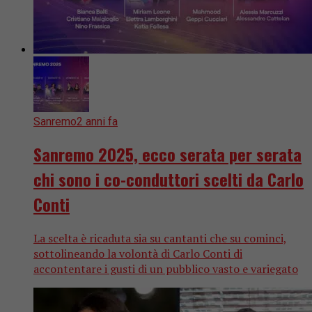
Sanremo
2 anni fa
Sanremo 2025, ecco serata per serata
chi sono i co-conduttori scelti da Carlo
Conti
La scelta è ricaduta sia su cantanti che su cominci,
sottolineando la volontà di Carlo Conti di
accontentare i gusti di un pubblico vasto e variegato