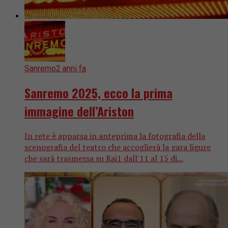
Sanremo
2 anni fa
Sanremo 2025, ecco la prima
immagine dell’Ariston
In rete è apparsa in anteprima la fotografia della
scenografia del teatro che accoglierà la gara ligure
che sarà trasmessa su Rai1 dall'11 al 15 di...