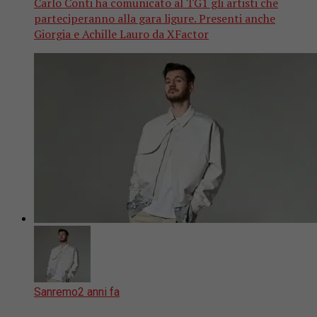
Carlo Conti ha comunicato al TG1 gli artisti che
parteciperanno alla gara ligure. Presenti anche
Giorgia e Achille Lauro da XFactor
Sanremo
2 anni fa