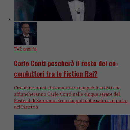
TV
2 anni fa
Carlo Conti pescherà il resto dei co-
conduttori tra le Fiction Rai?
Circolano nomi altisonanti tra i papabili artisti che
affiancheranno Carlo Conti nelle cinque serate del
Festival di Sanremo. Ecco chi potrebbe salire sul palco
dell'Ariston