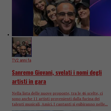
TV
2 anni fa
Sanremo Giovani, svelati i nomi degli
artisti in gara
Nella lista delle nuove proposte, tra le 46 scelte, ci
sono anche 11 artisti provenienti dalla fucina dei
talenti musicali, Amici. I cantanti si esibiranno nelle...