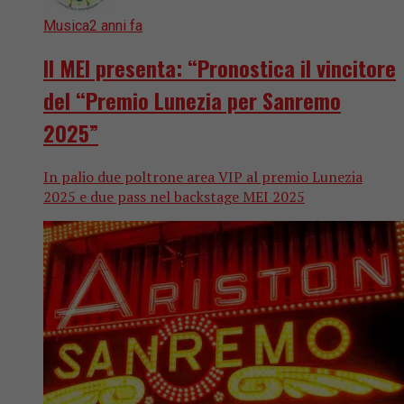
Musica
2 anni fa
Il MEI presenta: “Pronostica il vincitore
del “Premio Lunezia per Sanremo
2025”
In palio due poltrone area VIP al premio Lunezia
2025 e due pass nel backstage MEI 2025