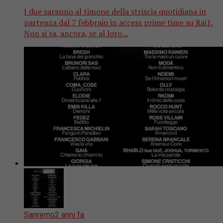
I due saranno al timone della striscia quotidiana in
partenza dal 7 febbraio in access prime time su Rai1.
Non si sa, ancora, se al loro...
Sanremo
2 anni fa