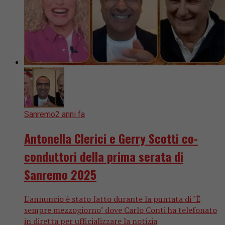
Sanremo
2 anni fa
Antonella Clerici e Gerry Scotti co-
conduttori della prima serata di
Sanremo 2025
L'annuncio è stato fatto durante la puntata di "È
sempre mezzogiorno" dove Carlo Conti ha telefonato
in diretta per ufficializzare la notizia