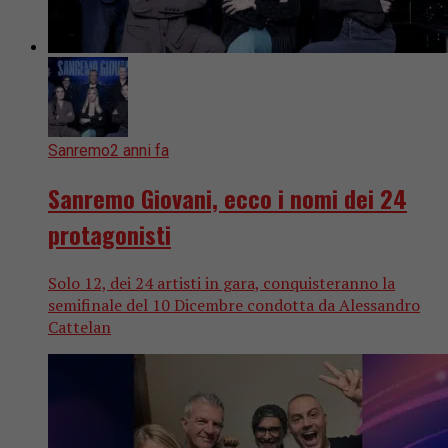
Sanremo
2 anni fa
Sanremo Giovani, ecco i nomi dei 24
protagonisti
Solo 12, dei 24 artisti in gara, conquisteranno la
semifinale del 10 Dicembre condotta da Alessandro
Cattelan