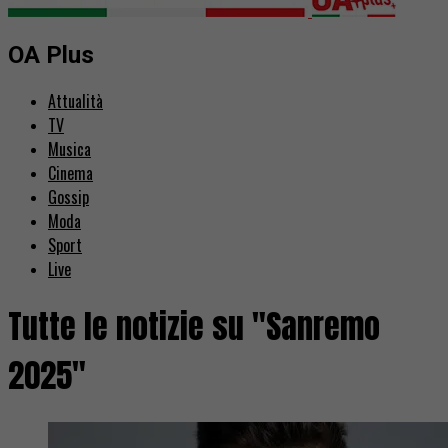
OA Plus
Attualità
TV
Musica
Cinema
Gossip
Moda
Sport
Live
Tutte le notizie su "Sanremo
2025"