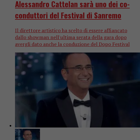
Alessandro Cattelan sarà uno dei co-
conduttori del Festival di Sanremo
Il direttore artistico ha scelto di essere affiancato
dallo showman nell'ultima serata della gara dopo
avergli dato anche la conduzione del Dopo Festival