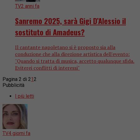
TV
2 anni fa
Sanremo 2025, sarà Gigi D’Alessio il
sostituto di Amadeus?
Il cantante napoletano si è proposto sia alla
conduzione che alla direzione artistica dell'evento:
"Quando si tratta di musica, accetto qualunque sfida.
Eviterei conflitti di interessi"
Pagina 2 di 2
1
2
Pubblicità
I più letti
TV
4 giorni fa