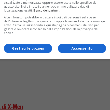
visualizzate e memorizzate oppure essere usate nello specifico da
questo sito. Noi e i nostri partner potremmo utilizzare dati di
localizzazione esatti.
Elenco dei partner
.
truggere l’ex”
Alcuni fornitori potrebbero trattare i tuoi dati personali sulla base
dell'interesse legittimo, al quale puoi opporti gestendo le tue opzioni qui
sotto. Cerca un link in fondo a questa pagina o nel menu del sito per
gestire o revocare il consenso nelle impostazioni della privacy e dei
cookie.
Gestisci le opzioni
Acconsento
 di X-Men