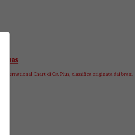
 Pumas
nternational Chart di OA Plus, classifica originata dai brani