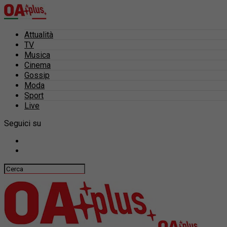
Attualità
TV
Musica
Cinema
Gossip
Moda
Sport
Live
Seguici su