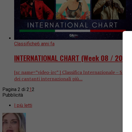
Classifiche
6 anni fa
INTERNATIONAL CHART (Week 08 / 2020)
[sc name=”video-irc” ] Classifica Internazionale – Set
dei cantanti internazionali più...
Pagina 2 di 2
1
2
Pubblicità
I più letti