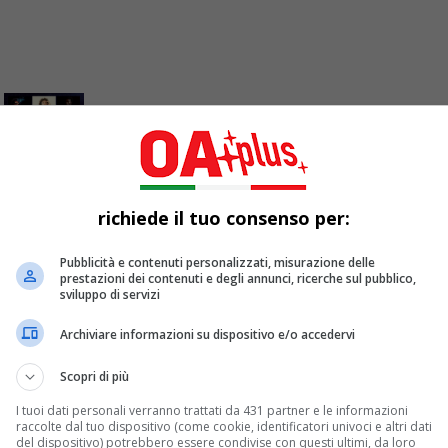
: Norah Jones beata tra The Weeknd e Black
richiede il tuo consenso per:
timana 23/03/2020 | 29/03/2020 Continua l’appuntamento con l’I
Pubblicità e contenuti personalizzati, misurazione delle
prestazioni dei contenuti e degli annunci, ricerche sul pubblico,
sviluppo di servizi
Archiviare informazioni su dispositivo e/o accedervi
Scopri di più
I tuoi dati personali verranno trattati da 431 partner e le informazioni
raccolte dal tuo dispositivo (come cookie, identificatori univoci e altri dati
del dispositivo) potrebbero essere condivise con questi ultimi, da loro