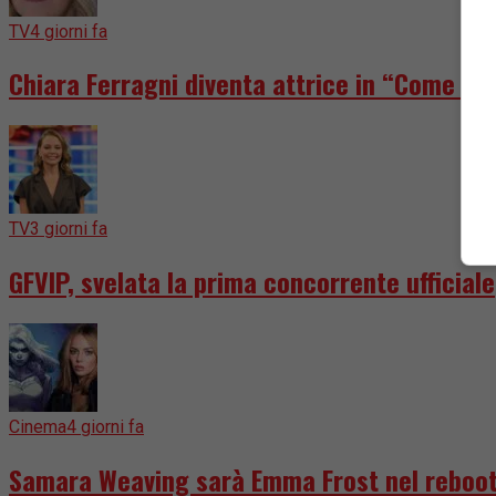
TV
4 giorni fa
Chiara Ferragni diventa attrice in “Come dis
TV
3 giorni fa
GFVIP, svelata la prima concorrente ufficiale
Cinema
4 giorni fa
Samara Weaving sarà Emma Frost nel reboot