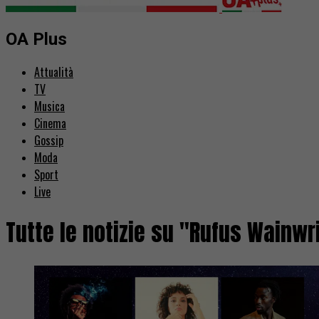
OA Plus
Attualità
TV
Musica
Cinema
Gossip
Moda
Sport
Live
Tutte le notizie su "Rufus Wainwr