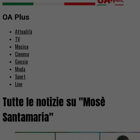
OA Plus
Attualità
TV
Musica
Cinema
Gossip
Moda
Sport
Live
Tutte le notizie su "Mosè
Santamaria"