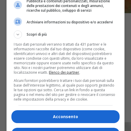
Pubblicità e contenuti personalizzati, misurazione
delle prestazioni dei contenuti e degli annunci,
ricerche sul pubblico, sviluppo di servizi
Archiviare informazioni su dispositivo e/o accedervi
Scopri di più
Classifiche
4 anni fa
I tuoi dati personali verranno trattati da 431 partner e le
informazioni raccolte dal tuo dispositivo (come cookie,
TOP 20 OA PLUS ITALIAN CHART (WEEK
identificatori univoci e altri dati del dispositivo) potrebbero
essere condivise con questi ultimi, da loro visualizzate e
memorizzate oppure essere usate nello specifico da questo
27/DICEMBRE 2022): classe sul podio
sito. Noi e i nostri partner potremmo utilizzare dati di
localizzazione esatti.
Elenco dei partner
.
con Carmine Tundo, Miglio, Clavdio e
Alcuni fornitori potrebbero trattare i tuoi dati personali sulla
Malika Ayane
base dell'interesse legittimo, al quale puoi opporti gestendo
le tue opzioni qui sotto. Cerca un link in fondo a questa
pagina o nel menu del sito per gestire o revocare il consenso
nelle impostazioni della privacy e dei cookie.
Italian Chart del 31 dicembre: c'è la vera classe sul
podio con Carmine Tundo, Miglio e il duetto di
Clavdio & Malika Ayane
Acconsento