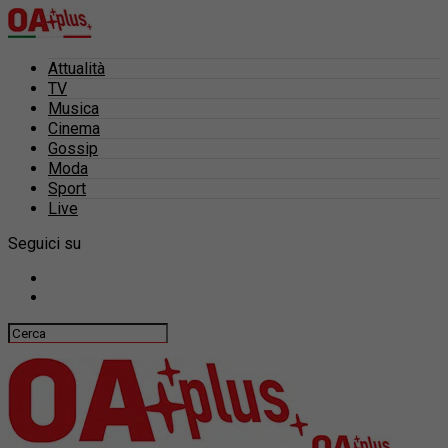
Attualità
TV
Musica
Cinema
Gossip
Moda
Sport
Live
Seguici su