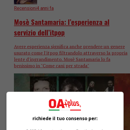
Recensioni
4 anni fa
Mosè Santamaria: l’esperienza al
servizio dell’itpop
Avere esperienza significa anche prendere un genere
usurato come l'itpop filtrandolo attraverso la propria
lente d'ingrandimento. Mosè Santamaria lo fa
benissimo in "Come cani per strada"
richiede il tuo consenso per: