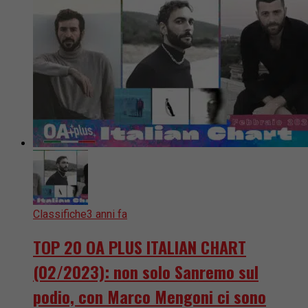
Classifiche
3 anni fa
TOP 20 OA PLUS ITALIAN CHART
(02/2023): non solo Sanremo sul
podio, con Marco Mengoni ci sono