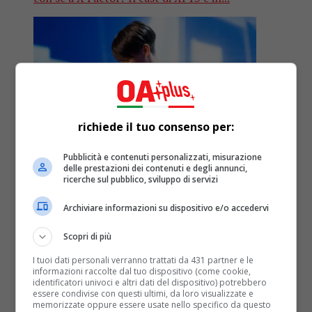
richiede il tuo consenso per:
Pubblicità e contenuti personalizzati, misurazione
delle prestazioni dei contenuti e degli annunci,
ricerche sul pubblico, sviluppo di servizi
Archiviare informazioni su dispositivo e/o accedervi
Scopri di più
Musica
7 anni fa
I tuoi dati personali verranno trattati da 431 partner e le
Musica Italiana, News. Da Sanremo
informazioni raccolte dal tuo dispositivo (come cookie,
identificatori univoci e altri dati del dispositivo) potrebbero
Young ad X Factor: Kimono convince
essere condivise con questi ultimi, da loro visualizzate e
memorizzate oppure essere usate nello specifico da questo