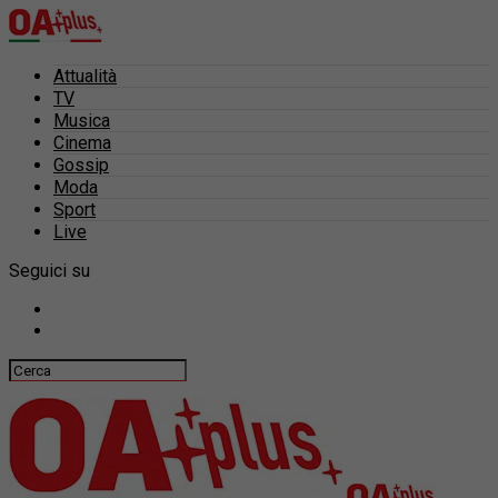
Attualità
TV
Musica
Cinema
Gossip
Moda
Sport
Live
Seguici su