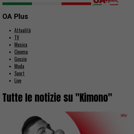
OA Plus
Attualità
TV
Musica
Cinema
Gossip
Moda
Sport
Live
Tutte le notizie su "Kimono"