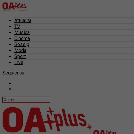
Attualità
TV
Musica
Cinema
Gossip
Moda
Sport
Live
Seguici su