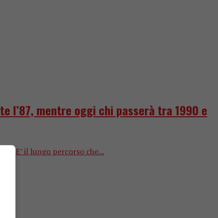
atte l’87, mentre oggi chi passerà tra 1990 e
005 E’ il lungo percorso che...