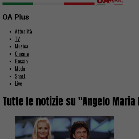
OA Plus
Attualità
TV
Musica
Cinema
Gossip
Moda
Sport
Live
Tutte le notizie su "Angelo Maria 