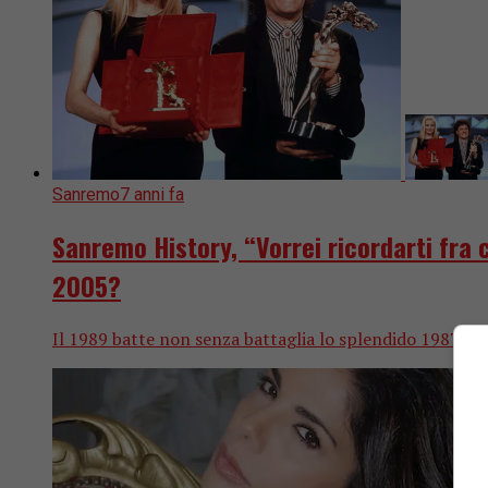
Sanremo
7 anni fa
Sanremo History, “Vorrei ricordarti fra c
2005?
Il 1989 batte non senza battaglia lo splendido 1987, men