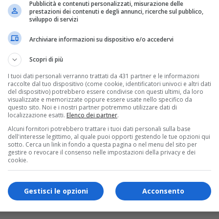
Pubblicità e contenuti personalizzati, misurazione delle
prestazioni dei contenuti e degli annunci, ricerche sul pubblico,
sviluppo di servizi
Archiviare informazioni su dispositivo e/o accedervi
Scopri di più
I tuoi dati personali verranno trattati da 431 partner e le informazioni
trice di Puglia. Premiata a Milano
raccolte dal tuo dispositivo (come cookie, identificatori univoci e altri dati
del dispositivo) potrebbero essere condivise con questi ultimi, da loro
visualizzate e memorizzate oppure essere usate nello specifico da
questo sito. Noi e i nostri partner potremmo utilizzare dati di
rice e scrittrice, sarà insignita del titolo “Ambasciatrice di te
localizzazione esatti.
Elenco dei partner
.
Alcuni fornitori potrebbero trattare i tuoi dati personali sulla base
dell'interesse legittimo, al quale puoi opporti gestendo le tue opzioni qui
sotto. Cerca un link in fondo a questa pagina o nel menu del sito per
gestire o revocare il consenso nelle impostazioni della privacy e dei
cookie.
Gestisci le opzioni
Acconsento