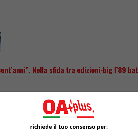
ent’anni”. Nella sfida tra edizioni-big l’89 b
tre nella sfida di oggi il ’90 appare nettamente favorito sul 2
richiede il tuo consenso per: