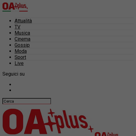
Attualità
TV
Musica
Cinema
Gossip
Moda
Sport
Live
Seguici su