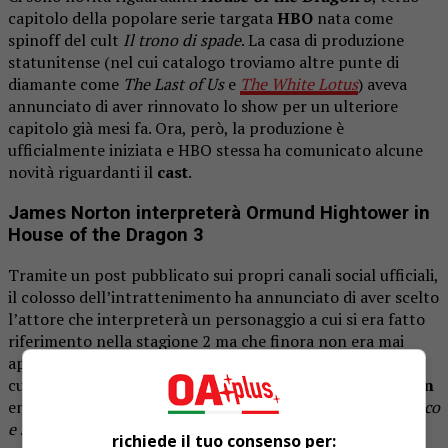
capitolo della popolare serie targata
HBO
nata come
spinoff del cult
Il trono di spade
. La casa di produzione
statunitense (nel cui catalogo troviamo altre punte di
diamante come
The Last of Us
e
The White Lotus
) aveva
annunciato di aver rinnovato lo show per un ulteriore
capitolo già mesi fa. Ora, però, la produzione è
ufficialmente iniziata e HBO stessa ha comunicato alcune
novità riguardanti il
cast
.
James Norton interpreterà Ormund Hightower in
House of the Dragon 3
Tramite un post pubblicato sui propri canali social ufficiali,
il colosso dell’intrattenimento ha annunciato di aver scelto
l’attore che interpreterà un personaggio a cui si era fatto
riferimento nella stagione 2 ma che finora non era mai
apparso: Ormund Hightower, nipote di Otto Hightower e
cugino di Alicent e Gwayne. Ecco quindi che
James Norton
entra a far parte del cast della serie basata sull’opera
Fuoco
e sangue
di
G. R. R. Martin
(il quale appare anche tra i
richiede il tuo consenso per: