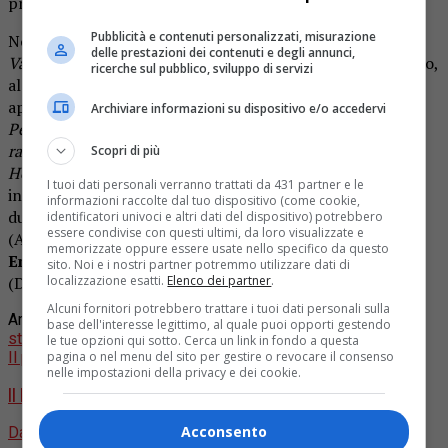
produttori esecutivi assieme a Ryan Condal).
Pubblicità e contenuti personalizzati, misurazione
Norton, diventato famoso grazie alla serie BBC
Happy
delle prestazioni dei contenuti e degli annunci,
Valley
, è noto per aver interpretato variegati ruoli a teatro,
ricerche sul pubblico, sviluppo di servizi
al cinema e in televisione. Nel corso della sua carriera è
apparso in diverse serie tv (tra cui
Restless
,
I misteri di
Archiviare informazioni su dispositivo e/o accedervi
Pemberley
e
Black Mirror
) e in numerosi film (come
La
ragazza del dipinto
,
L’ombra di Stalin
e
Piccole donne
). In
Scopri di più
House of the Dragon 3
reciterà al fianco di molti degli
I tuoi dati personali verranno trattati da 431 partner e le
interpreti principali delle scorse stagioni: rivedremo
informazioni raccolte dal tuo dispositivo (come cookie,
dunque
Rhys Ifans
(Otto Hightower),
Olivia Cooke
identificatori univoci e altri dati del dispositivo) potrebbero
essere condivise con questi ultimi, da loro visualizzate e
(Alicent Hightower),
Freddie Fox
(Gwayne Hightower),
memorizzate oppure essere usate nello specifico da questo
Emma D’Arcy
(Rhaenyra Targaryen) e
Matt Smith
sito. Noi e i nostri partner potremmo utilizzare dati di
localizzazione esatti.
Elenco dei partner
.
(Daemon Targaryen).
Alcuni fornitori potrebbero trattare i tuoi dati personali sulla
Argomenti correlati:
Cast
HBO
House of the dragon
terza
base dell'interesse legittimo, al quale puoi opporti gestendo
stagione
le tue opzioni qui sotto. Cerca un link in fondo a questa
pagina o nel menu del sito per gestire o revocare il consenso
Il prossimo
nelle impostazioni della privacy e dei cookie.
Il Mostro, il TEASER della serie Netflix sul mostro di Firenze
Acconsento
Da non perdere