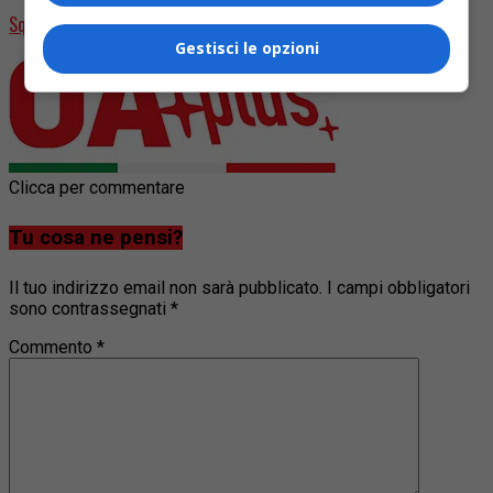
Squid Game 3, svelata la data di uscita
Gestisci le opzioni
Clicca per commentare
Tu cosa ne pensi?
Il tuo indirizzo email non sarà pubblicato.
I campi obbligatori
sono contrassegnati
*
Commento
*