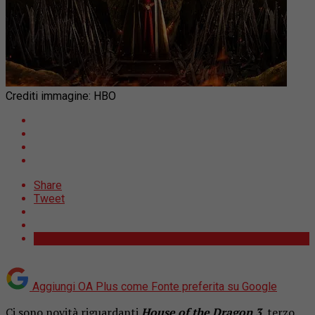
Crediti immagine: HBO
Share
Tweet
Aggiungi OA Plus come
Fonte preferita su Google
Ci sono novità riguardanti
House of the Dragon 3
, terzo