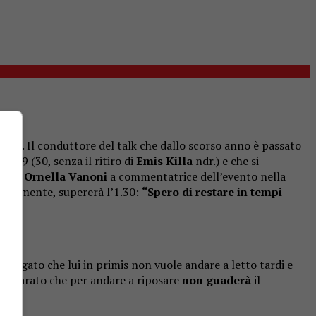
zio. Il conduttore del talk che dallo scorso anno è passato
no 29 (30, senza il ritiro di
Emis Killa
ndr.) e che si
egare
Ornella Vanoni
a commentatrice dell’evento nella
fficilmente, supererà l’1.30:
“Spero di restare in tempi
spiegato che lui in primis non vuole andare a letto tardi e
ichiarato che per andare a riposare
non guaderà
il