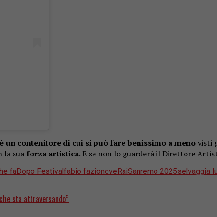
 è un contenitore di cui si può fare benissimo a meno
visti 
n la sua
forza artistica
. E se non lo guarderà il Direttore Art
he fa
Dopo Festival
fabio fazio
nove
Rai
Sanremo 2025
selvaggia lu
 che sta attraversando”