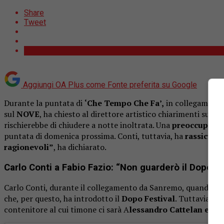
Share
Tweet
Aggiungi OA Plus come
Fonte preferita su Google
Durante la puntata di
‘Che Tempo Che Fa’,
in collegamento 
sul
NOVE
, ha chiesto al direttore artistico chiarimenti sulla 
rischierebbe di chiudere a notte inoltrata. Una
preoccupazi
puntata di domenica prossima. Conti, tuttavia, ha
rassicura
ragionevoli”
, ha dichiarato.
Carlo Conti a Fabio Fazio: “Non guarderò il Dopo Fe
Carlo Conti, durante il collegamento da Sanremo, quando Fa
che, per questo, ha introdotto il
Dopo Festival
. Tuttavia, i
contenitore al cui timone ci sarà A
lessandro Cattelan e Sel