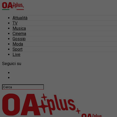
Attualità
TV
Musica
Cinema
Gossip
Moda
Sport
Live
Seguici su