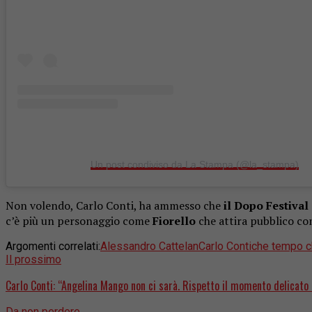
Un post condiviso da La Stampa (@la_stampa)
Non volendo, Carlo Conti, ha ammesso che
il Dopo Festival
c’è più un personaggio come
Fiorello
che attira pubblico co
Argomenti correlati:
Alessandro Cattelan
Carlo Conti
che tempo c
Il prossimo
Carlo Conti: “Angelina Mango non ci sarà. Rispetto il momento delicato
Da non perdere