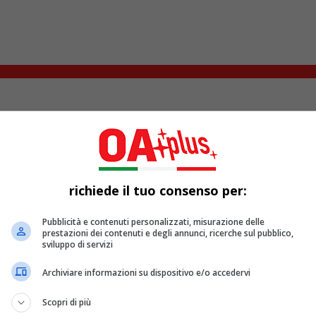
da Sanremo, Carlo Conti è intervenuto ai microfoni di Fabio Fa
durata delle serate visto e considerato che i cantanti in gara so
one
, quella di Carlo Conti, legata soprattutto alla scelta di rel
richiede il tuo consenso per:
to
Fazio, garantendogli che si andrà a letto in un orario che, di
Pubblicità e contenuti personalizzati, misurazione delle
prestazioni dei contenuti e degli annunci, ricerche sul pubblico,
stival”
sviluppo di servizi
bio Fazio
ha chiesto a che ora saranno chiuse le puntate
ha 
Archiviare informazioni su dispositivo e/o accedervi
l conduttore, ha involontariamente fatto una
gaffe
quando ha d
vaggia Lucarelli
.
Scopri di più