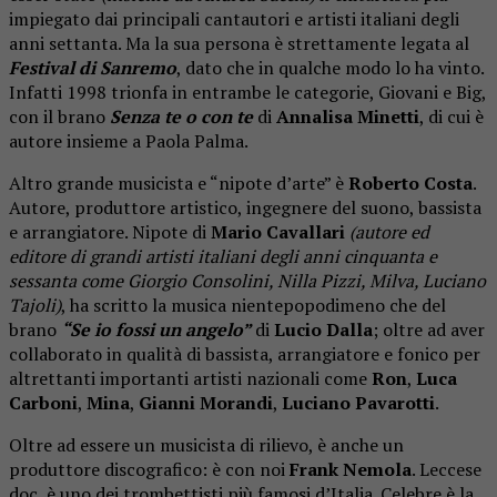
impiegato dai principali cantautori e artisti italiani degli
anni settanta. Ma la sua persona è strettamente legata al
Festival di Sanremo
, dato che in qualche modo lo ha vinto.
Infatti 1998 trionfa in entrambe le categorie, Giovani e Big,
con il brano
Senza te o con te
di
Annalisa Minetti
, di cui è
autore insieme a Paola Palma.
Altro grande musicista e “nipote d’arte” è
Roberto Costa
.
Autore, produttore artistico, ingegnere del suono, bassista
e arrangiatore. Nipote di
Mario Cavallari
(autore ed
editore di grandi artisti italiani degli anni cinquanta e
sessanta come Giorgio Consolini, Nilla Pizzi, Milva, Luciano
Tajoli)
, ha scritto la musica nientepopodimeno che del
brano
“Se io fossi un angelo”
di
Lucio Dalla
; oltre ad aver
collaborato in qualità di bassista, arrangiatore e fonico per
altrettanti importanti artisti nazionali come
Ron
,
Luca
Carboni
,
Mina
,
Gianni Morandi
,
Luciano Pavarotti
.
Oltre ad essere un musicista di rilievo, è anche un
produttore discografico: è con noi
Frank Nemola
. Leccese
doc, è uno dei trombettisti più famosi d’Italia. Celebre è la