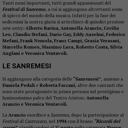
Tanti nomi importanti, tutti grandi appassionati del
Festival di Sanremo
, a cui si aggiungono altrettanti nomi
di spicco del mondo della musica. Infatti per la fase dei
sedicesimi la nostra giuria si arricchisce di quindici preziose
new entry:
Alberto Barina,
Antonella Arancio,
Cecilia
Leo,
Claudio Stefani,
Dario Gay,
Eddy Anselmi,
Federico
Stefani,
Frank Nemola,
Franz Campi,
Grazia Verasani,
Marcello Romeo,
Massimo Luca,
Roberto Costa,
Silvia
Anglani e
Veronica Ventavoli.
LE SANREMESI
Si aggiungono alla categoria delle
“Sanremesi”
, assieme a
Daniela Pedali
e
Roberta Faccani
, altre due cantanti che
sono state protagoniste in prima persona sul prestigioso e
luminosissimo palco del Teatro Ariston:
Antonella
Arancio e
Veronica Ventavoli.
La
Arancio
esordisce a
Sanremo
, dopo la partecipazione al
Festival di Castrocaro
, nel
1994
con il brano
“Ricordi del
cuore”
, classificandosi al
2° posto
nella categoria
Nuove