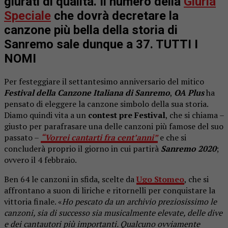
giurati di qualità. Il numero della
Giuria
Speciale
che dovrà decretare la
canzone più bella della storia di
Sanremo sale dunque a 37. TUTTI I
NOMI
Per festeggiare il settantesimo anniversario del mitico
Festival della Canzone Italiana di Sanremo
,
OA Plus
ha
pensato di eleggere la canzone simbolo della sua storia.
Diamo quindi vita a un
contest pre Festival
, che si chiama –
giusto per parafrasare una delle canzoni più famose del suo
passato –
“Vorrei cantarti fra cent’anni”
e che si
concluderà proprio il giorno in cui partirà
Sanremo 2020
;
ovvero il 4 febbraio.
Ben 64 le canzoni in sfida, scelte da
Ugo Stomeo
, che si
affrontano a suon di liriche e ritornelli per conquistare la
vittoria finale. «
Ho pescato da un archivio preziosissimo le
canzoni, sia di successo sia musicalmente elevate, delle dive
e dei cantautori più importanti. Qualcuno ovviamente