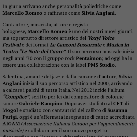
In giuria arrivano anche personalità poliedriche come
Marcello Romeo
o raffinate come
Silvia Anglani.
Cantautore, musicista, attore e regista
bolognese,
Marcello Romeo
è uno dei nostri nuovi giurati,
ma soprattutto direttore artistico del
Voxyl Voice
Festival
e dei format
Le Canzoni Sussurrate
e
Musica in
Teatro “Le Note del Cuore”
. Il suo percorso musicale inizia
negli anni ’70 con il gruppo rock
Pentaimon
; ad oggi ha in
essere una collaborazione con la label
PMS Studio
.
Salentina, amante del jazz e dalla canzone d’autore,
Silvia
Anglani
inizia il suo percorso artistico nel 2000, arrivando
a calcare i palchi di tutta Italia. Nel 2012 incide l’album
“Complice”
, scritto per lei dal compositore di colonne
sonore
Gabriele Rampino
. Dopo aver studiato al
CET di
Mogol
e studiato con cantautrici del calibro di
Susanna
Parigi
, oggi è un’affermata insegnante di canto accreditata
AIGAM
(
Associazione Italiana Gordon per l’apprendimento
musicale)
e collabora per il suo nuovo progetto