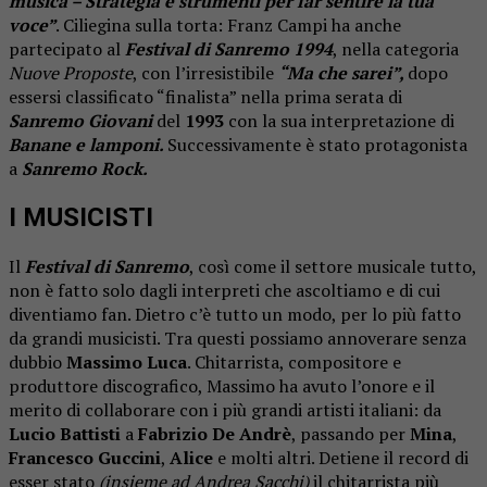
musica – Strategia e strumenti per far sentire la tua
voce”
. Ciliegina sulla torta: Franz Campi ha anche
partecipato al
Festival di Sanremo 1994
, nella categoria
Nuove Proposte
, con l’irresistibile
“Ma che sarei”,
dopo
essersi classificato “finalista” nella prima serata di
Sanremo Giovani
del
1993
con la sua interpretazione di
Banane
e lamponi.
Successivamente è stato protagonista
a
Sanremo
Rock.
I MUSICISTI
Il
Festival di Sanremo
, così come il settore musicale tutto,
non è fatto solo dagli interpreti che ascoltiamo e di cui
diventiamo fan. Dietro c’è tutto un modo, per lo più fatto
da grandi musicisti. Tra questi possiamo annoverare senza
dubbio
Massimo Luca
. Chitarrista, compositore e
produttore discografico, Massimo ha avuto l’onore e il
merito di collaborare con i più grandi artisti italiani: da
Lucio Battisti
a
Fabrizio De Andrè
, passando per
Mina
,
Francesco Guccini
,
Alice
e molti altri. Detiene il record di
esser stato
(insieme ad Andrea Sacchi)
il chitarrista più