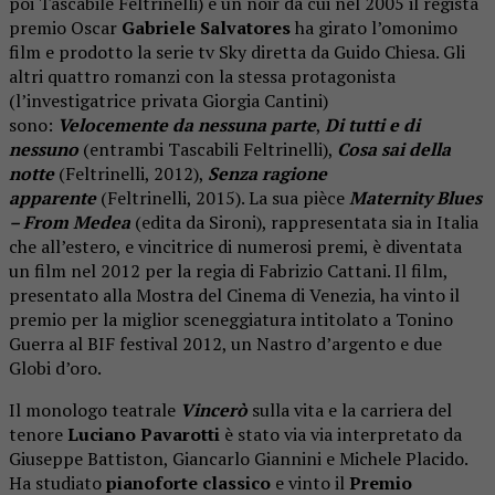
poi Tascabile Feltrinelli) è un noir da cui nel 2005 il regista
premio Oscar
Gabriele Salvatores
ha girato l’omonimo
film e prodotto la serie tv Sky diretta da Guido Chiesa. Gli
altri quattro romanzi con la stessa protagonista
(l’investigatrice privata Giorgia Cantini)
sono:
Velocemente da nessuna parte
,
Di tutti e di
nessuno
(entrambi Tascabili Feltrinelli),
Cosa sai della
notte
(Feltrinelli, 2012),
Senza ragione
apparente
(Feltrinelli, 2015). La sua pièce
Maternity Blues
–
From Medea
(edita da Sironi), rappresentata sia in Italia
che all’estero, e vincitrice di numerosi premi, è diventata
un film nel 2012 per la regia di Fabrizio Cattani. Il film,
presentato alla Mostra del Cinema di Venezia, ha vinto il
premio per la miglior sceneggiatura intitolato a Tonino
Guerra al BIF festival 2012, un Nastro d’argento e due
Globi d’oro.
Il monologo teatrale
Vincerò
sulla vita e la carriera del
tenore
Luciano Pavarotti
è stato via via interpretato da
Giuseppe Battiston, Giancarlo Giannini e Michele Placido.
Ha studiato
pianoforte classico
e vinto il
Premio