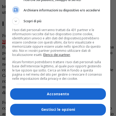
https://www.instagram.com/p/BzSZZ9enGga/?
Archiviare informazioni su dispositivo e/o accedervi
utm_source=ig_web_copy_link
Scopri di più
I DISCOGRAFICI
I tuoi dati personali verranno trattati da 431 partner e le
informazioni raccolte dal tuo dispositivo (come cookie,
Federico e Claudio Stefani sono i fondatori di
Vertical
identificatori univoci e altri dati del dispositivo) potrebbero
Music
, agenzia di management musical nata nel 2019.
essere condivise con questi ultimi, da loro visualizzate e
Padre e figlio,
Federico e Claudio Stefani
condividono una
memorizzate oppure essere usate nello specifico da questo
sito. Noi e i nostri partner potremmo utilizzare dati di
passione segreta per la musica, fino a quando vengono allo
localizzazione esatti.
Elenco dei partner
.
scoperto e insieme decidono di unire le forze per lanciarsi
Alcuni fornitori potrebbero trattare i tuoi dati personali sulla
nell’industria culturale con la stipulazione del primo
base dell'interesse legittimo, al quale puoi opporti gestendo
contratto avvenuta con il cantautore pugliese Giuseppe De
le tue opzioni qui sotto. Cerca un link in fondo a questa
pagina o nel menu del sito per gestire o revocare il consenso
Candia, in arte
Deca
. Poche settimane dopo entra nel
nelle impostazioni della privacy e dei cookie.
roster anche
Alessandra Valenzano
e l’agenzia di
management si trasforma in una vera e propria etichetta
discografica indipendente.
Acconsento
Federico è studente in Scienze della Comunicazione,
collabora a stretto contatto con
Manita Dischi
e ha avuto
Gestisci le opzioni
anche esperienze di management per diversi artisti. Claudio