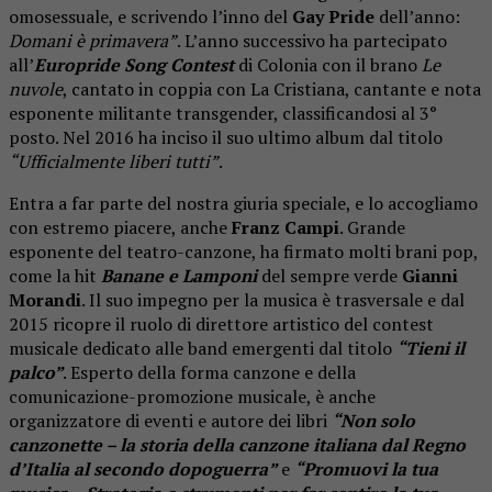
omosessuale, e scrivendo l’inno del
Gay Pride
dell’anno:
Domani è primavera”
. L’anno successivo ha partecipato
all’
Europride Song Contest
di Colonia con il brano
Le
nuvole
, cantato in coppia con La Cristiana, cantante e nota
esponente militante transgender, classificandosi al 3°
posto. Nel 2016 ha inciso il suo ultimo album dal titolo
“Ufficialmente liberi tutti”
.
Entra a far parte del nostra giuria speciale, e lo accogliamo
con estremo piacere, anche
Franz Campi
. Grande
esponente del teatro-canzone, ha firmato molti brani pop,
come la hit
Banane e Lamponi
del sempre verde
Gianni
Morandi
. Il suo impegno per la musica è trasversale e dal
2015 ricopre il ruolo di direttore artistico del contest
musicale dedicato alle band emergenti dal titolo
“Tieni il
palco”
. Esperto della forma canzone e della
comunicazione-promozione musicale, è anche
organizzatore di eventi e autore dei libri
“Non solo
canzonette – la storia della canzone italiana dal Regno
d’Italia al secondo dopoguerra”
e
“Promuovi la tua