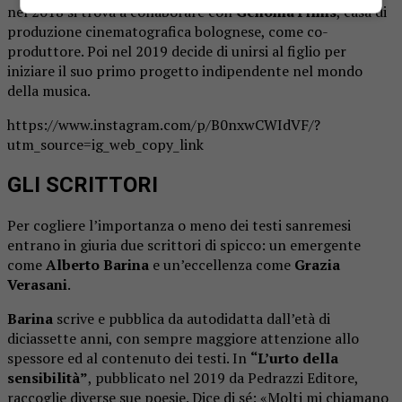
nel 2018 si trova a collaborare con
Genoma Films
, casa di
produzione cinematografica bolognese, come co-
produttore. Poi nel 2019 decide di unirsi al figlio per
iniziare il suo primo progetto indipendente nel mondo
della musica.
https://www.instagram.com/p/B0nxwCWIdVF/?
utm_source=ig_web_copy_link
GLI SCRITTORI
Per cogliere l’importanza o meno dei testi sanremesi
entrano in giuria due scrittori di spicco: un emergente
come
Alberto Barina
e un’eccellenza come
Grazia
Verasani
.
Barina
scrive e pubblica da autodidatta dall’età di
diciassette anni, con sempre maggiore attenzione allo
spessore ed al contenuto dei testi. In
“L’urto della
sensibilità”
, pubblicato nel 2019 da Pedrazzi Editore,
raccoglie diverse sue poesie. Dice di sé: «Molti mi chiamano