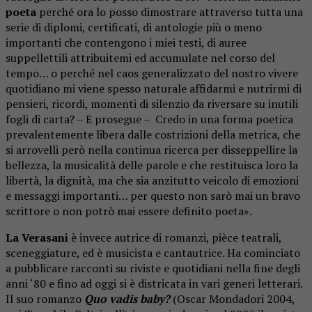
poeta
perché ora lo posso dimostrare attraverso tutta una
serie di diplomi, certificati, di antologie più o meno
importanti che contengono i miei testi, di auree
suppellettili attribuitemi ed accumulate nel corso del
tempo… o perché nel caos generalizzato del nostro vivere
quotidiano mi viene spesso naturale affidarmi e nutrirmi di
pensieri, ricordi, momenti di silenzio da riversare su inutili
fogli di carta? – E prosegue – Credo in una forma poetica
prevalentemente libera dalle costrizioni della metrica, che
si arrovelli però nella continua ricerca per disseppellire la
bellezza, la musicalità delle parole e che restituisca loro la
libertà, la dignità, ma che sia anzitutto veicolo di emozioni
e messaggi importanti… per questo non sarò mai un bravo
scrittore o non potrò mai essere definito poeta».
La Verasani
è invece autrice di romanzi, pièce teatrali,
sceneggiature, ed è musicista e cantautrice. Ha cominciato
a pubblicare racconti su riviste e quotidiani nella fine degli
anni ‘80 e fino ad oggi si è districata in vari generi letterari.
Il suo romanzo
Quo vadis baby?
(Oscar Mondadori 2004,