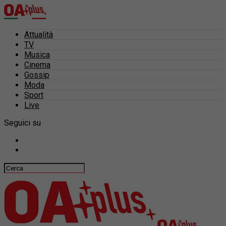
Attualità
TV
Musica
Cinema
Gossip
Moda
Sport
Live
Seguici su