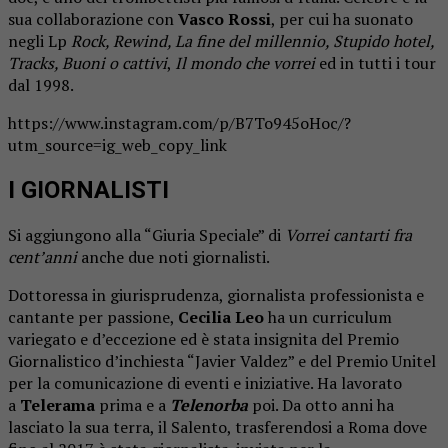
sua collaborazione con
Vasco Rossi
, per cui ha suonato
negli Lp
Rock, Rewind, La fine del millennio, Stupido hotel,
Tracks, Buoni o cattivi
,
Il mondo che vorrei
ed in tutti i tour
dal 1998.
https://www.instagram.com/p/B7To945oHoc/?
utm_source=ig_web_copy_link
I GIORNALISTI
Si aggiungono alla “Giuria Speciale” di
Vorrei cantarti fra
cent’anni
anche due noti giornalisti.
Dottoressa in giurisprudenza, giornalista professionista e
cantante per passione,
Cecilia Leo
ha un curriculum
variegato e d’eccezione ed è stata insignita del Premio
Giornalistico d’inchiesta “Javier Valdez” e del Premio Unitel
per la comunicazione di eventi e iniziative. Ha lavorato
a
Telerama
prima e a
Telenorba
poi. Da otto anni ha
lasciato la sua terra, il Salento, trasferendosi a Roma dove