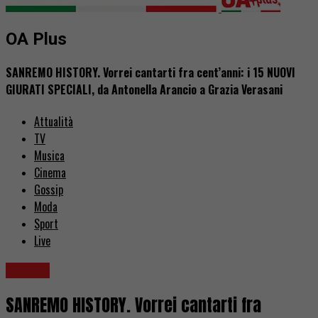
OA Plus
SANREMO HISTORY. Vorrei cantarti fra cent’anni: i 15 NUOVI
GIURATI SPECIALI, da Antonella Arancio a Grazia Verasani
Attualità
TV
Musica
Cinema
Gossip
Moda
Sport
Live
Musica
SANREMO HISTORY. Vorrei cantarti fra