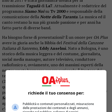
fino al 2017 è stata giornalista-inviata per la
trasmissione
Tagadà
di
La7
. Attualmente è redattrice del
programma
Siamo Noi
su
Tv 2000
e responsabile della
comunicazione della
Notte della Taranta
. La musica ed il
canto restano la sua più grande passione e per anni ha
fatto parte di diverse band.
Ha bisogno forse di presentazioni? È un onore per
OA Plus
avere in giuria anche la Bibbia del
Festival della Canzone
Italiana di Sanremo
,
Eddy Anselmi
. Nato a Bologna, è uno
storico della musica leggera e del costume, giornalista,
social media manager, autore televisivo, conduttore
radiofonico e, ovviamente, uno dei massimi esperti della
nostra amata kermesse canora nazionale. È l’autore dei
testi
“Almanacco illustrato della canzone italiana”
(2009) e di
“Sanremo 1951-2010”
(2010), ma proprio in
questi giorni, esattamente il 14 gennaio 2020, ha
pubblicato per De Agostini il nuovo volume
“Il Festival di
richiede il tuo consenso per:
Sanremo”
dove racconta tutto ma proprio tutto, con gli
aggiornamenti della edizioni dal 2010 al 2019, quello che
Pubblicità e contenuti personalizzati, misurazione
delle prestazioni dei contenuti e degli annunci,
c’è da sapere sul
Festival di Sanremo
e non solo.
ricerche sul pubblico, sviluppo di servizi