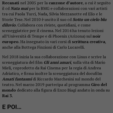
Recanati
nel 2005 per la
canzone d’autore
, a cui è seguito
il cd
Nata mai
per la BMG e collaborazioni con vari artisti
tra cui Paola Turci, Nada, Silvia Mezzanotte ed Elio e le
Storie Tese. Nel 2010 è uscito il suo cd
Sotto un cielo blu
diluvio
. Collabora con riviste, quotidiani, e come
sceneggiatrice per il cinema. Nel 2014 ha tenuto lezioni
all’Università di Tempe e di Phoenix (Arizona) sul
noir
europeo
. Ha insegnato in vari corsi di
scrittura creativa
,
anche alla Bottega Finzioni di Carlo Lucarelli.
Nel 2018 inizia la sua collaborazione con Linus e scrive la
sceneggiatura del film
Gli anni amari
, sulla vita di Mario
Mieli, coprodotto da Rai Cinema per la regia di Andrea
Adriatico, e firma inoltre la sceneggiatura del docufilm
Amati fantasmi
di Riccardo Marchesini sul mondo del
teatro. Nel marzo 2019 partecipa al programma
Giro del
mondo
dedicato alla figura di Enzo Biagi andato in onda su
Rai 3
.
E POI…