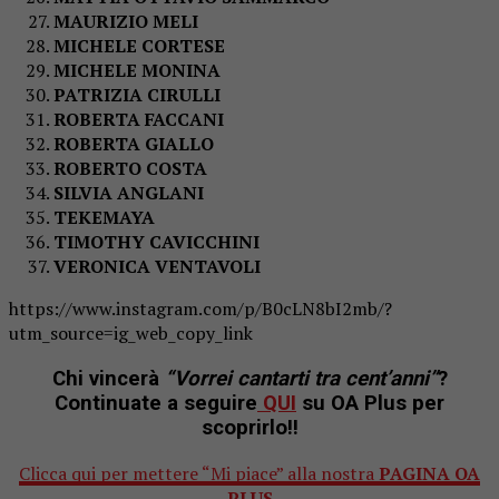
MAURIZIO MELI
MICHELE CORTESE
MICHELE MONINA
PATRIZIA CIRULLI
ROBERTA FACCANI
ROBERTA GIALLO
ROBERTO COSTA
SILVIA ANGLANI
TEKEMAYA
TIMOTHY CAVICCHINI
VERONICA VENTAVOLI
https://www.instagram.com/p/B0cLN8bI2mb/?
utm_source=ig_web_copy_link
Chi vincerà
“Vorrei cantarti tra cent’anni”
?
Continuate a seguire
QUI
su OA Plus
per
scoprirlo!!
Clicca qui per mettere “Mi piace” alla nostra
PAGINA OA
PLUS