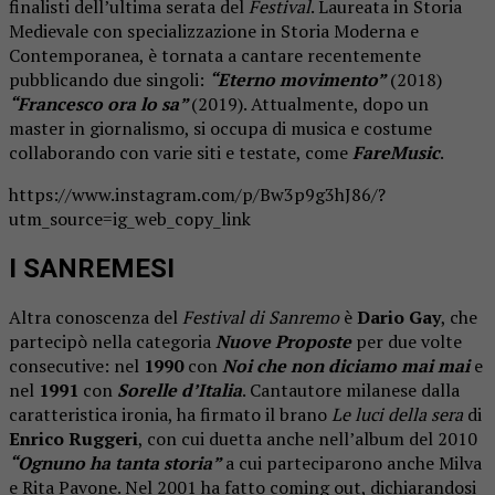
finalisti dell’ultima serata del
Festival
. Laureata in Storia
Medievale con specializzazione in Storia Moderna e
Contemporanea, è tornata a cantare recentemente
pubblicando due singoli:
“Eterno movimento”
(2018)
“Francesco ora lo sa”
(2019). Attualmente, dopo un
master in giornalismo, si occupa di musica e costume
collaborando con varie siti e testate, come
FareMusic
.
https://www.instagram.com/p/Bw3p9g3hJ86/?
utm_source=ig_web_copy_link
I SANREMESI
Altra conoscenza del
Festival di Sanremo
è
Dario Gay
, che
partecipò nella categoria
Nuove Proposte
per due volte
consecutive: nel
1990
con
Noi che non diciamo mai mai
e
nel
1991
con
Sorelle d’Italia
. Cantautore milanese dalla
caratteristica ironia, ha firmato il brano
Le luci della sera
di
Enrico Ruggeri
, con cui duetta anche nell’album del 2010
“Ognuno ha tanta storia”
a cui parteciparono anche Milva
e Rita Pavone. Nel 2001 ha fatto coming out, dichiarandosi