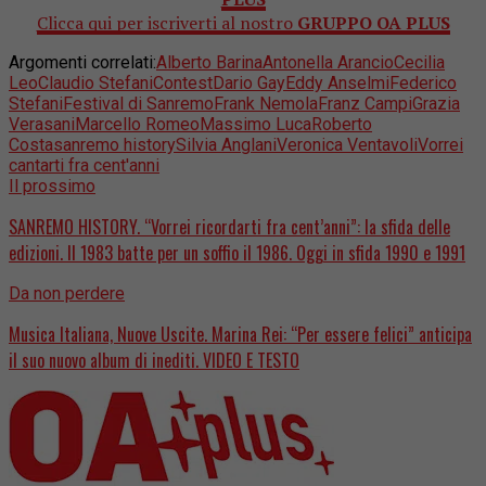
Clicca qui per iscriverti al nostro
GRUPPO
OA PLUS
Argomenti correlati:
Alberto Barina
Antonella Arancio
Cecilia
Leo
Claudio Stefani
Contest
Dario Gay
Eddy Anselmi
Federico
Stefani
Festival di Sanremo
Frank Nemola
Franz Campi
Grazia
Verasani
Marcello Romeo
Massimo Luca
Roberto
Costa
sanremo history
Silvia Anglani
Veronica Ventavoli
Vorrei
cantarti fra cent'anni
Il prossimo
SANREMO HISTORY. “Vorrei ricordarti fra cent’anni”: la sfida delle
edizioni. Il 1983 batte per un soffio il 1986. Oggi in sfida 1990 e 1991
Da non perdere
Musica Italiana, Nuove Uscite. Marina Rei: “Per essere felici” anticipa
il suo nuovo album di inediti. VIDEO E TESTO