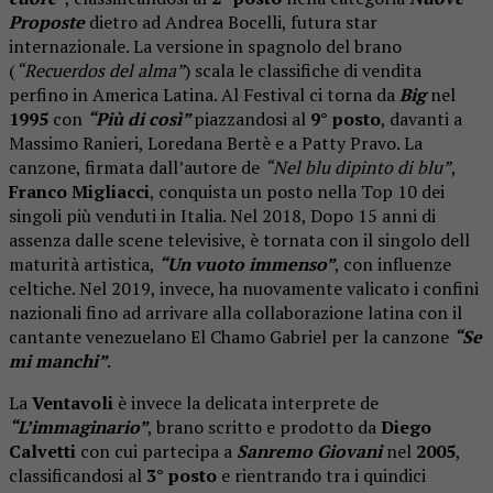
Proposte
dietro ad Andrea Bocelli, futura star
internazionale. La versione in spagnolo del brano
(
“Recuerdos del alma”
) scala le classifiche di vendita
perfino in America Latina. Al Festival ci torna da
Big
nel
1995
con
“Più di così”
piazzandosi al
9° posto
, davanti a
Massimo Ranieri, Loredana Bertè e a Patty Pravo. La
canzone, firmata dall’autore de
“Nel blu dipinto di blu”
,
Franco Migliacci
, conquista un posto nella Top 10 dei
singoli più venduti in Italia. Nel 2018, Dopo 15 anni di
assenza dalle scene televisive, è tornata con il singolo dell
maturità artistica,
“Un vuoto immenso”
, con influenze
celtiche. Nel 2019, invece, ha nuovamente valicato i confini
nazionali fino ad arrivare alla collaborazione latina con il
cantante venezuelano El Chamo Gabriel per la canzone
“Se
mi manchi”
.
La
Ventavoli
è invece la delicata interprete de
“L’immaginario”
, brano scritto e prodotto da
Diego
Calvetti
con cui partecipa a
Sanremo Giovani
nel
2005
,
classificandosi al
3° posto
e rientrando tra i quindici