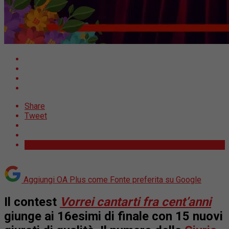
Share
Tweet
Aggiungi OA Plus come
Fonte preferita su Google
Il contest
Vorrei cantarti fra cent’anni
giunge ai 16esimi di finale con 15 nuovi