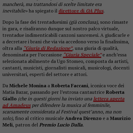
mancherà, ma trattandosi di scelte limitate era
inevitabile»
ha spiegato il
direttore di
OA Plus
.
Dopo la fase dei trentaduesimi
(già conclusa)
, sono rimaste
in gara, e risaliranno dunque sul nostro palco virtuale,
trentadue indimenticabili canzoni sanremesi. A giudicarle e
a decretare i brani che via via accedono verso la finalissima,
oltra alla
“Giuria di Redazione”
, una giuria di qualità,
denominata per l’occasione
“Giuria Speciale”
e anch’essa
selezionata abilmente da Ugo Stomeo, composta da artisti,
cantanti, musicisti, giornalisti musicali, musicologi, docenti
universitari, esperti del settore e attori.
Da
Michele Monina
a
Roberta Faccani
, iconica voce dei
Matia Bazar, passando per l’estrosa cantautrice
Roberta
Giallo
(che in questi giorni ha inviato una
lettera aperta
ad Amadeus
per difendere la musica al femminile,
scarsamente considerata al Festival quest’anno, ma non
solo),
fino al critico musicale
Andrea Direnzo
e a
Maurizio
Meli
, patron del
Premio Lucio Dalla
.