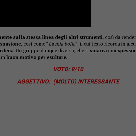
ente sulla stessa linea degli altri strumenti
, così da rende
rsuasione
, così come “
La mia bolla
“, il cui testo ricorda in a
erdena
. Un gruppo dunque diverso, che si
smarca con spessor
 un
buon motivo per esultare
.
VOTO: 9
/10
AGGETTIVO: (MOLTO) INTERESSANTE