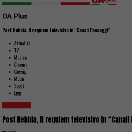
OA Plus
Post Nebbia, il requiem televisivo in “Canali Paesaggi”
Attualità
TV
Musica
Cinema
Gossip
Moda
Sport
Live
Recensioni
Post Nebbia, il requiem televisivo in “Canal