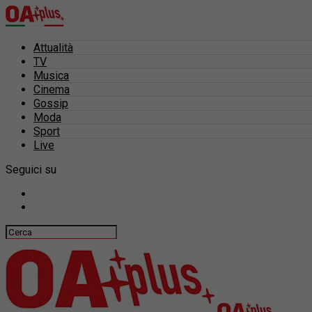
Attualità
TV
Musica
Cinema
Gossip
Moda
Sport
Live
Seguici su