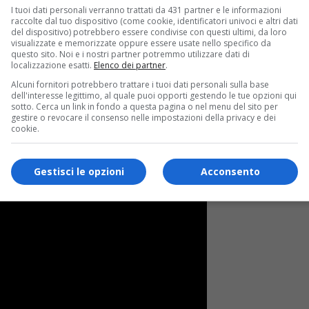
I tuoi dati personali verranno trattati da 431 partner e le informazioni
e i device moderni, le nuove gabbie tecnologiche – impreziosi
raccolte dal tuo dispositivo (come cookie, identificatori univoci e altri dati
del dispositivo) potrebbero essere condivise con questi ultimi, da loro
atografico “
Videodrome
” di David Cronenberg e quella d
visualizzate e memorizzate oppure essere usate nello specifico da
ioiello degli
Arctic Monkeys
“
Tranquility Base Hotel & Casin
questo sito. Noi e i nostri partner potremmo utilizzare dati di
localizzazione esatti.
Elenco dei partner
.
Alcuni fornitori potrebbero trattare i tuoi dati personali sulla base
dell'interesse legittimo, al quale puoi opporti gestendo le tue opzioni qui
sotto. Cerca un link in fondo a questa pagina o nel menu del sito per
gestire o revocare il consenso nelle impostazioni della privacy e dei
cookie.
Gestisci le opzioni
Acconsento