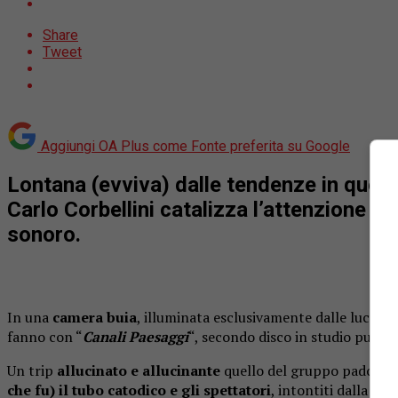
Share
Tweet
Aggiungi OA Plus come
Fonte preferita su Google
Lontana (evviva) dalle tendenze in quest
Carlo Corbellini catalizza l’attenzione de
sonoro.
In una
camera buia
, illuminata esclusivamente dalle luci in
fanno con “
Canali Paesaggi
“, secondo disco in studio pubbli
Un trip
allucinato e allucinante
quello del gruppo padovano 
che fu) il tubo catodico e gli spettatori
, intontiti dalla spa