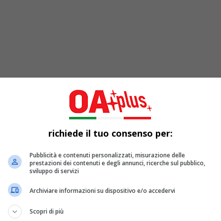
o momento leader del mercato, l’itpop e 
gli ascoltatori con un prodotto di grande 
richiede il tuo consenso per:
Canale Paesaggi | LA RECENSIONE
Pubblicità e contenuti personalizzati, misurazione delle
prestazioni dei contenuti e degli annunci, ricerche sul pubblico,
sviluppo di servizi
termittenti di uno
schermo mezzo scassato i
Post Nebbia
ce
cato il
23 ottobre 2020
per Dischi Sotterranei/La Tempesta.
Archiviare informazioni su dispositivo e/o accedervi
guidato da Carlo Corbellini, abilissimo nel descrivere con su
Scopri di più
zzatura, dalla
trasmissioni provinciali nonsense
e dalle aste