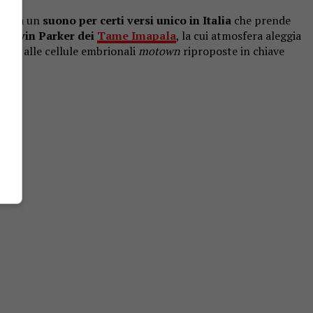
to da un
suono per certi versi unico in Italia
che prende
i Kevin Parker dei
Tame Imapala
, la cui atmosfera aleggia
o
“, e alle cellule embrionali
motown
riproposte in chiave