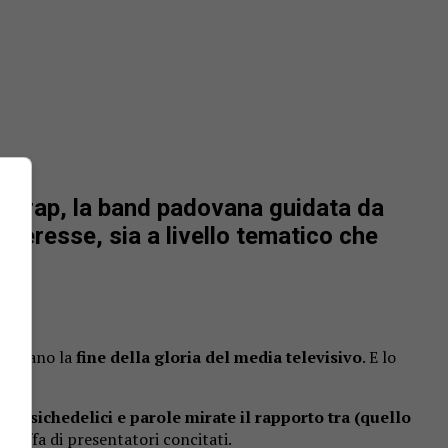
la trap, la band padovana guidata da
interesse, sia a livello tematico che
lebrano la
fine della gloria del media televisivo
. E lo
oni
psichedelici e parole mirate il rapporto tra (quello
-truffa di presentatori concitati.