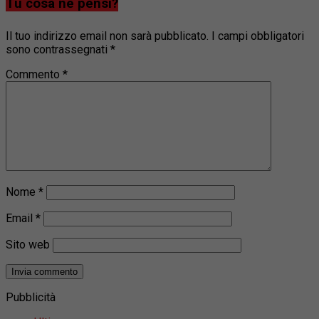
Tu cosa ne pensi?
Il tuo indirizzo email non sarà pubblicato.
I campi obbligatori
sono contrassegnati
*
Commento
*
Nome
*
Email
*
Sito web
Pubblicità