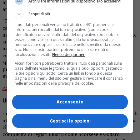
Archiviare informazioni su dispositivo e/o accedervi
approfondiscono ulteriormente la sua espressione
artistica.
Scopri di più
“Fari rotti” rappresenta una svolta significativa nella
I tuoi dati personali verranno trattati da 431 partner e le
carriera artistica di Nudda, evidenziando una ricerca
informazioni raccolte dal tuo dispositivo (come cookie,
intensa di nuove sonorità. Le chitarre riverberate e distorte
identificatori univoci e altri dati del dispositivo) potrebbero
essere condivise con questi ultimi, da loro visualizzate e
si intrecciano con elementi di dream pop e alternative
memorizzate oppure essere usate nello specifico da questo
indie, attingendo ispirazione dalle influenze americane
sito. Noi e i nostri partner potremmo utilizzare dati di
localizzazione esatti.
Elenco dei partner
.
come d4vd, Cigarettes After Sex e Mitski. Questa
sperimentazione musicale conferisce al brano una
Alcuni fornitori potrebbero trattare i tuoi dati personali sulla
base dell'interesse legittimo, al quale puoi opporti gestendo
profondità emotiva unica, catturando l’essenza della
le tue opzioni qui sotto. Cerca un link in fondo a questa
malinconia in modo intenso e delicato.
pagina o nel menu del sito per gestire o revocare il consenso
nelle impostazioni della privacy e dei cookie.
Ascolta qui
“Fari rotti” il nuovo singolo di Nudda.
Una copertina cinematografica
Acconsento
Un elemento intrigante di “Fari rotti” è la scelta di Nudda di
utilizzare la sua figura come protagonista di una ‘locandina
Gestisci le opzioni
cinematografica’. Questo approccio visivo, con la
complicità di registi illustri come Scorsese e Godard