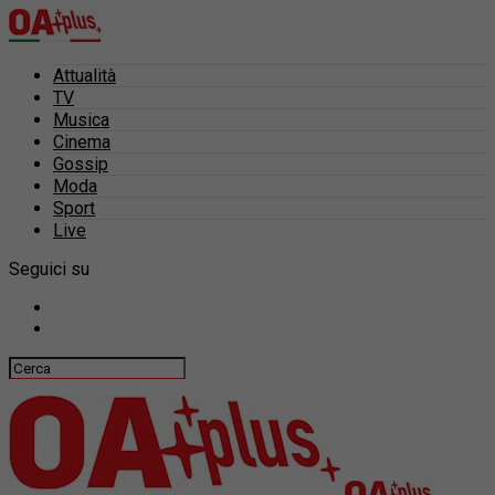
Attualità
TV
Musica
Cinema
Gossip
Moda
Sport
Live
Seguici su