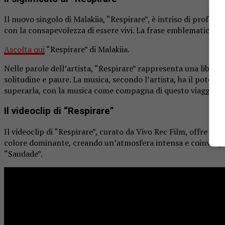
Il nuovo singolo di Malakiia, “Respirare”, è intriso di profond
con la consapevolezza di essere vivi. La frase emblematica, “Il 
Ascolta qui
“Respirare” di Malakiia.
Nelle parole dell’artista, “Respirare” rappresenta una liberaz
solitudine e paure. La musica, secondo l’artista, ha il potere 
superarla, con la musica come compagna di questo viaggio in
Il videoclip di “Respirare”
Il videoclip di “Respirare”, curato da Vivo Rec Film, offre u
colore dominante, creando un’atmosfera intensa e coinvolgente
“Saudade”.