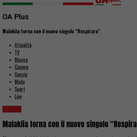
OA Plus
Malakiia torna con il nuovo singolo “Respirare”
Attualità
TV
Musica
Cinema
Gossip
Moda
Sport
Live
Musica
Malakiia torna con il nuovo singolo “Respir