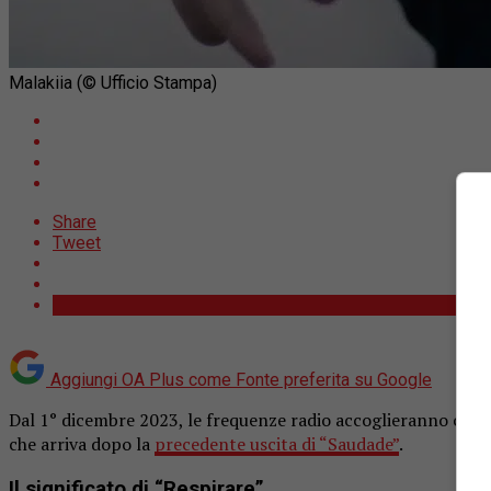
Malakiia (© Ufficio Stampa)
Share
Tweet
Aggiungi OA Plus come
Fonte preferita su Google
Dal 1° dicembre 2023, le frequenze radio accoglieranno con
che arriva dopo la
precedente uscita di “Saudade”
.
Il significato di “Respirare”