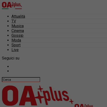
Attualità
TV
Musica
Cinema
Gossip
Moda
Sport
Live
Seguici su