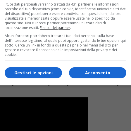
I tuoi dati personali verranno trattati da 431 partner e le informazioni
raccolte dal tuo dispositivo (come cookie, identificatori univoci e altri dati
ità e significato. Il titolo stesso è la chiave per comprendere il
del dispositivo) potrebbero essere condivise con questi ultimi, da loro
respiro che ti tiene in vita”, racchiude il nucleo del brano, un i
visualizzate e memorizzate oppure essere usate nello specifico da
questo sito. Noi e i nostri partner potremmo utilizzare dati di
localizzazione esatti.
Elenco dei partner
.
Alcuni fornitori potrebbero trattare i tuoi dati personali sulla base
ione personale. Malakiia condivide che il testo ha origini prof
dell'interesse legittimo, al quale puoi opporti gestendo le tue opzioni qui
sotto. Cerca un link in fondo a questa pagina o nel menu del sito per
di superare queste sfide, permettendo di esprimersi senza filtri
gestire o revocare il consenso nelle impostazioni della privacy e dei
teriore.
cookie.
Gestisci le opzioni
Acconsento
no sguardo visivo unico. Ambientato su una terrazza completamen
. Questo visual è il quarto capitolo di una raccolta ispirata 