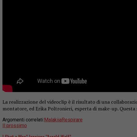
La realizzazione del videoclip è il risultato di una collabora
montatore, ed Erika Poltronieri, esperta di make-up. Questa 
Argomenti correlati:
Malakiia
Respirare
Il prossimo
I Shot a Man” lanciano “Arnold Wolf”