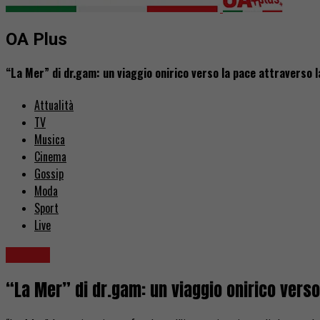
OA Plus
“La Mer” di dr.gam: un viaggio onirico verso la pace attraverso 
Attualità
TV
Musica
Cinema
Gossip
Moda
Sport
Live
Musica
“La Mer” di dr.gam: un viaggio onirico vers