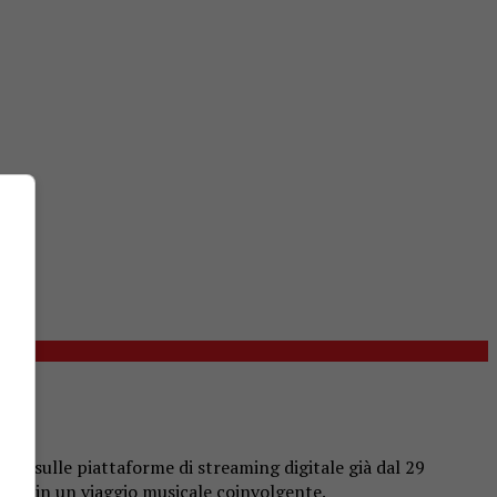
ibile sulle piattaforme di streaming digitale già dal 29
rica in un viaggio musicale coinvolgente.