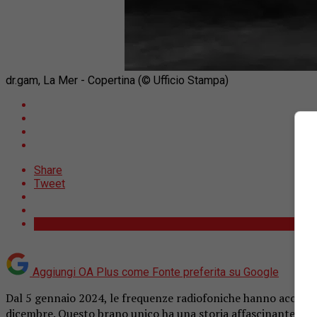
dr.gam, La Mer - Copertina (© Ufficio Stampa)
Share
Tweet
Aggiungi OA Plus come
Fonte preferita su Google
Dal 5 gennaio 2024, le frequenze radiofoniche hanno accolt
dicembre. Questo brano unico ha una storia affascinante che 