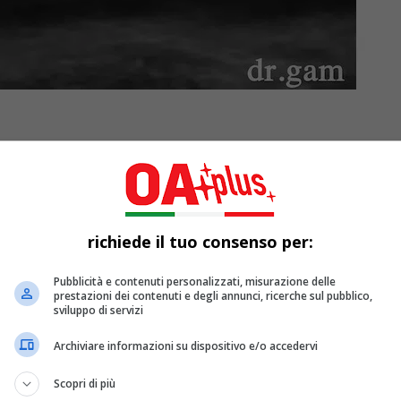
richiede il tuo consenso per:
Pubblicità e contenuti personalizzati, misurazione delle
prestazioni dei contenuti e degli annunci, ricerche sul pubblico,
sviluppo di servizi
Archiviare informazioni su dispositivo e/o accedervi
o con entusiasmo “
La Mer
“, il nuovo singolo di
dr.gam
, dispon
Scopri di più
affonda le radici in un sogno, trasformando un’esperienza oni