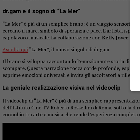
dr.gam e il
sogno
di “La
Mer”
“La Mer” è più di un semplice brano; è un viaggio sensoriale
cercano il mare, simbolo di speranza e pace. L’artista, ispira
capolavoro musicale. La collaborazione con
Kelly Joyce
ha po
Ascolta qui
“La Mer”, il nuovo singolo di dr.gam.
Il brano si sviluppa raccontando l’emozionante storia di un b
scompare. Questa narrazione tocca corde profonde, esplorando
esprime emozioni universali e invita gli ascoltatori a riflette
La geniale
realizzazione visiva
nel videoclip
Il videoclip di “La Mer” è più di una semplice rappresentazio
dell’Istituto Cine TV Roberto Rossellini di Roma, sotto la dire
connubio tra arte e musica che rende l’esperienza completa 