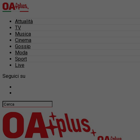
Attualità
TV
Musica
Cinema
Gossip
Moda
Sport
Live
Seguici su