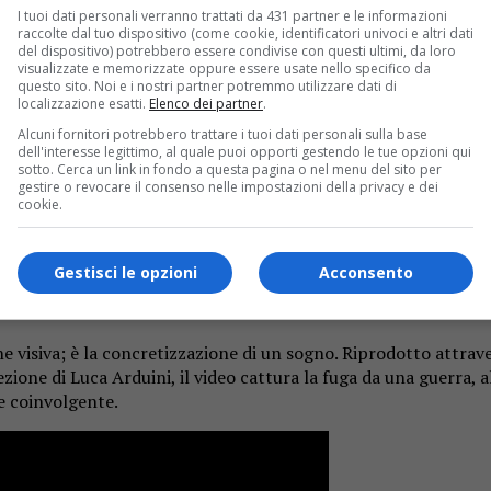
I tuoi dati personali verranno trattati da 431 partner e le informazioni
raccolte dal tuo dispositivo (come cookie, identificatori univoci e altri dati
del dispositivo) potrebbero essere condivise con questi ultimi, da loro
visualizzate e memorizzate oppure essere usate nello specifico da
 che nasce da un sogno intrappolato nella mente dell’artista.
questo sito. Noi e i nostri partner potremmo utilizzare dati di
localizzazione esatti.
Elenco dei partner
.
to dalla visione, ha catturato le parole della madre nel suo so
rtato alla creazione di un testo coinvolgente e toccante.
Alcuni fornitori potrebbero trattare i tuoi dati personali sulla base
dell'interesse legittimo, al quale puoi opporti gestendo le tue opzioni qui
sotto. Cerca un link in fondo a questa pagina o nel menu del sito per
gestire o revocare il consenso nelle impostazioni della privacy e dei
cookie.
ambino che, impressionato dalla vastità del mare, inizia a gri
 il tema dell’abbandono e della conquista delle proprie paure.
re sulle proprie esperienze.
Gestisci le opzioni
Acconsento
ne visiva; è la concretizzazione di un sogno. Riprodotto attrav
zione di Luca Arduini, il video cattura la fuga da una guerra, a
e coinvolgente.