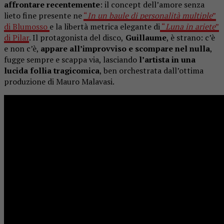
affrontare recentemente
: il concept dell’amore senza
lieto fine presente ne
“
In un baule di personalità multiple
”
di Blumosso
e la libertà metrica elegante di
“
Luna in ariete
”
di Pilar
. Il protagonista del disco,
Guillaume
, è strano: c’è
e non c’è,
appare all’improvviso e scompare nel nulla
,
fugge sempre e scappa via, lasciando
l’artista in una
lucida follia tragicomica
, ben orchestrata dall’ottima
produzione di Mauro Malavasi.