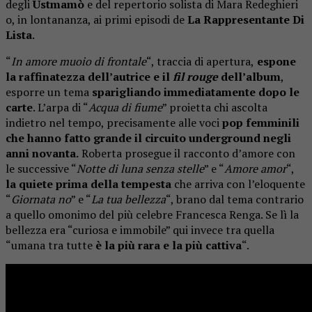
degli
Ustmamò
e del repertorio solista di Mara Redeghieri
o, in lontananza, ai primi episodi de
La Rappresentante Di
Lista
.
“
In amore muoio di frontale
“, traccia di apertura,
espone
la raffinatezza dell’autrice e il
fil rouge
dell’album
,
esporre un tema
sparigliando immediatamente dopo le
carte
. L’arpa di “
Acqua di fiume
” proietta chi ascolta
indietro nel tempo, precisamente alle voci
pop femminili
che hanno fatto grande il circuito underground negli
anni novanta.
Roberta prosegue il racconto d’amore con
le successive “
Notte di luna senza stelle
” e “
Amore amor
“,
la quiete prima della tempesta
che arriva con l’eloquente
“
Giornata no
” e “
La tua bellezza
“, brano dal tema contrario
a quello omonimo del più celebre Francesca Renga. Se lì la
bellezza era “curiosa e immobile” qui invece tra quella
“umana tra tutte
è la più rara e la più cattiva
“.