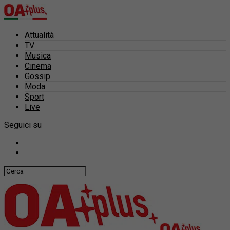
Attualità
TV
Musica
Cinema
Gossip
Moda
Sport
Live
Seguici su