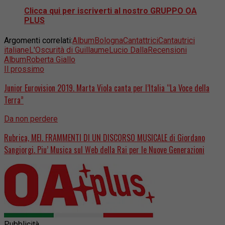
Clicca qui per iscriverti al nostro
GRUPPO OA
PLUS
Argomenti correlati:
Album
Bologna
Cantattrici
Cantautrici
italiane
L'Oscurità di Guillaume
Lucio Dalla
Recensioni
Album
Roberta Giallo
Il prossimo
Junior Eurovision 2019. Marta Viola canta per l’Italia “La Voce della
Terra”
Da non perdere
Rubrica, MEI. FRAMMENTI DI UN DISCORSO MUSICALE di Giordano
Sangiorgi. Piu’ Musica sul Web della Rai per le Nuove Generazioni
Pubblicità