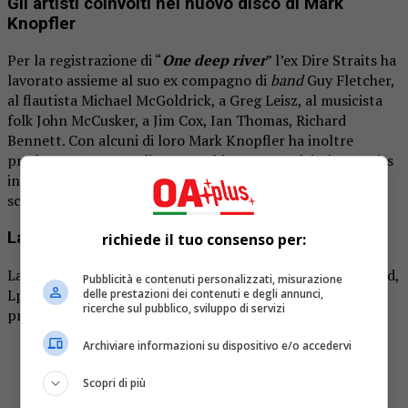
Gli artisti coinvolti nel nuovo disco di Mark
Knopfler
Per la registrazione di “
One deep river
” l’ex Dire Straits ha
lavorato assieme al suo ex compagno di
band
Guy Fletcher,
al flautista Michael McGoldrick, a Greg Leisz, al musicista
folk John McCusker, a Jim Cox, Ian Thomas, Richard
Bennett. Con alcuni di loro Mark Knopfler ha inoltre
prodotto una cover di una vecchia canzone dei Dire Straits
intitolata
Going Home (Theme From Local Hero)
uscita lo
scorso 22 marzo.
La tracklist di One deep river
richiede il tuo consenso per:
La
versione standard del disco
, che sarà disponibile in Cd,
Pubblicità e contenuti personalizzati, misurazione
Lp e sulle maggiori piattaforme di musica in streaming
delle prestazioni dei contenuti e degli annunci,
ricerche sul pubblico, sviluppo di servizi
presenterà 12 tracce:
Archiviare informazioni su dispositivo e/o accedervi
Two Pairs Of Hands
Ahead Of The Game
Scopri di più
Smart Money