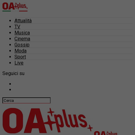
Attualità
TV
Musica
Cinema
Gossip
Moda
Sport
Live
Seguici su