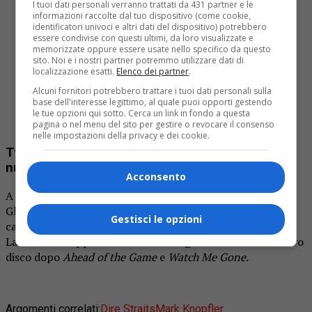
Scavengers Yard
I tuoi dati personali verranno trattati da 431 partner e le
Black Tie Jobs
informazioni raccolte dal tuo dispositivo (come cookie,
identificatori univoci e altri dati del dispositivo) potrebbero
Tunnel 13
essere condivise con questi ultimi, da loro visualizzate e
Janine
memorizzate oppure essere usate nello specifico da questo
sito. Noi e i nostri partner potremmo utilizzare dati di
Watch Me Gone
localizzazione esatti.
Elenco dei partner
.
Sweeter Than The Rain
Alcuni fornitori potrebbero trattare i tuoi dati personali sulla
Before My Train Comes
base dell'interesse legittimo, al quale puoi opporti gestendo
This One’s Not Going To End Well
le tue opzioni qui sotto. Cerca un link in fondo a questa
One Deep River
pagina o nel menu del sito per gestire o revocare il consenso
nelle impostazioni della privacy e dei cookie.
Two Pairs Of Hands il terzo singolo estratto dal
nuovo album
Acconsento
A pochissimi giorni dall’uscita del lavoro, il chitarrista di
Glasgow ha inoltre pubblicato
Two Pairs Of Hands
,
Gestisci le opzioni
canzone registrata nei
British Grove Studios di Londra
.
La canzone rappresenta il terzo singolo estratto dal nuovo
disco dopo
Ahead of the Game
e
Watch Me Gone.
Argomenti correlati:
Dire Straits
Mark Knopfler