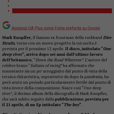
Aggiungi OA Plus come
Fonte preferita su Google
Mark Knopfler
, il famoso ex frontman della rockband
Dire
Straits
, torna con un nuovo progetto la cui uscita è
prevista per il prossimo 12 aprile.
Il disco, intitolato “
One
deep river
“, arriva dopo sei anni dall’ultimo lavoro
dell’britannico
, “
Down the Road Wherever”.
L’autore del
celebre brano “
Sultans of swing
” ha affermato che
nonostante sia un po’ arrugginito dal punto di vista della
tecnica chitarristica, soprattutto da dopo la pandemia, ha
però avuto un periodo particolarmente fertile dal punto di
vista invece della composizione. Nasce così “One deep
river”, il decimo album della discografia di Mark Knopfler,
che sarà subito seguito dalla
pubblicazione, prevista per
il 21 aprile, di un Ep intitolato “
The boy
“
.