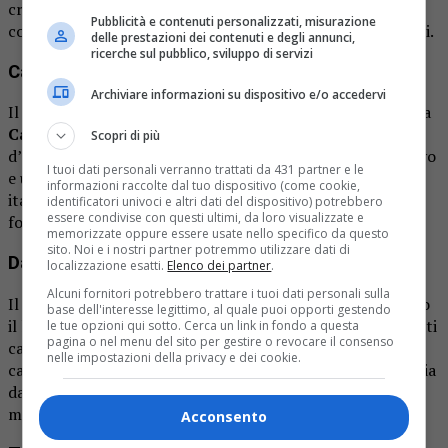
crooner alle big band da ballo. La sua carriera è stata
Pubblicità e contenuti personalizzati, misurazione
costellata da acclamati album e performance elettrizzanti.
delle prestazioni dei contenuti e degli annunci,
ricerche sul pubblico, sviluppo di servizi
Carlo Ozzella – 13 ottobre
Archiviare informazioni su dispositivo e/o accedervi
Il 13 ottobre, il palco del Babitonga Café sarà dominato da
Carlo Ozzella
, un artista italiano che porta il rock
Scopri di più
d’autore al centro dell’attenzione. Con tre album all’attivo
I tuoi dati personali verranno trattati da 431 partner e le
e una serie di collaborazioni con artisti indipendenti
informazioni raccolte dal tuo dispositivo (come cookie,
italiani, Ozzella offre un’esperienza musicale unica che
identificatori univoci e altri dati del dispositivo) potrebbero
essere condivise con questi ultimi, da loro visualizzate e
fonde il meglio del rock americano con l’anima italiana.
memorizzate oppure essere usate nello specifico da questo
sito. Noi e i nostri partner potremmo utilizzare dati di
Danny Michel & Gordie Tentrees – 20 ottobre
localizzazione esatti.
Elenco dei partner
.
Alcuni fornitori potrebbero trattare i tuoi dati personali sulla
Il 20 ottobre, Danny Michel e Gordie Tentrees porteranno
base dell'interesse legittimo, al quale puoi opporti gestendo
il loro tour europeo al Babitonga Café. Questi pluripremiati
le tue opzioni qui sotto. Cerca un link in fondo a questa
pagina o nel menu del sito per gestire o revocare il consenso
cantautori canadesi offrono una serata di scambio di
nelle impostazioni della privacy e dei cookie.
canzoni emozionante e coinvolgente. La loro musica spazia
da pop a rock, da world a classica, offrendo una varietà
musicale che saprà conquistare il vostro cuore.
Acconsento