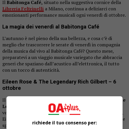
Il
Babitonga Café,
situato nella suggestiva cornice della
Libreria Feltrinelli
a Milano, continua a deliziarci con
emozionanti performance musicali ogni venerdì di ottobre.
La magia dei venerdì al Babitonga Café
L’autunno è nel pieno della sua bellezza, e cosa c’è di
meglio che trascorrere le serate di venerdì in compagnia
della musica dal vivo al Babitonga Café? Questo mese,
preparatevi a un viaggio musicale variegato che abbraccia
generi che spaziano dall’acustico all’elettronica, il tutto
con un tocco di autenticità.
Eileen Rose & The Legendary Rich Gilbert – 6
ottobre
Il 6 ottobre, il Babitonga Café ospiterà
Eileen Rose & The
Legendary Rich Gilbert
, un duo musicale che incarna la
vera essenza della diversità musicale. Originaria di Boston,
Eileen Rose ha intrapreso un viaggio musicale eclettico che
richiede il tuo consenso per:
spazia dalla musica tradizionale irlandese al folk, dai