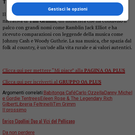
Tim Grimm – 27 ottobre
Gestisci le opzioni
Il 27 ottobre, preparatevi ad essere catturati dalla voce
narrativa di
Tim Grimm
, un musicista che ha condiviso il
palco con grandi nomi come Ramblin Jack Elliot e ha
ricevuto comparazioni con leggende della musica come
Johnny Cash e Woody Guthrie. La sua musica, che spazia dal
folk al country, è un’ode alla vita rurale e ai valori autentici.
Clicca qui per mettere “Mi piace” alla
PAGINA OA PLUS
Clicca qui per iscriverti al
GRUPPO OA PLUS
Argomenti correlati:
Babitonga Café
Carlo Ozzella
Danny Michel
e Gordie Tentrees
Eileen Rose & The Legendary Rich
Gilbert
Libreria Feltrinelli
Tim Grimm
Il prossimo
Enrico Cipollini Duo al Vizi del Pellicano
Da non perdere