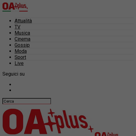
Attualità
TV
Musica
Cinema
Gossip
Moda
Sport
Live
Seguici su